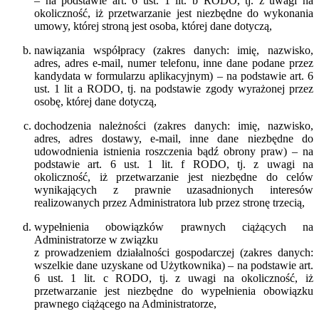
– na podstawie art. 6 ust. 1 lit. b RODO, tj. z uwagi na
okoliczność, iż przetwarzanie jest niezbędne do wykonania
umowy, której stroną jest osoba, której dane dotyczą,
nawiązania współpracy (zakres danych: imię, nazwisko,
adres, adres e-mail, numer telefonu, inne dane podane przez
kandydata w formularzu aplikacyjnym) – na podstawie art. 6
ust. 1 lit a RODO, tj. na podstawie zgody wyrażonej przez
osobę, której dane dotyczą,
dochodzenia należności (zakres danych: imię, nazwisko,
adres, adres dostawy, e-mail, inne dane niezbędne do
udowodnienia istnienia roszczenia bądź obrony praw) – na
podstawie art. 6 ust. 1 lit. f RODO, tj. z uwagi na
okoliczność, iż przetwarzanie jest niezbędne do celów
wynikających z prawnie uzasadnionych interesów
realizowanych przez Administratora lub przez stronę trzecią,
wypełnienia obowiązków prawnych ciążących na
Administratorze w związku
z prowadzeniem działalności gospodarczej (zakres danych:
wszelkie dane uzyskane od Użytkownika) – na podstawie art.
6 ust. 1 lit. c RODO, tj. z uwagi na okoliczność, iż
przetwarzanie jest niezbędne do wypełnienia obowiązku
prawnego ciążącego na Administratorze,