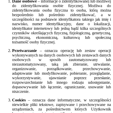
Dane osobowe
– informacje o zidentyfikowanej lub możliwej
do zidentyfikowania osobie fizycznej. Możliwa do
zidentyfikowania osoba fizyczna to osoba, którą można
bezpośrednio lub pośrednio zidentyfikować, a w
szczególności na podstawie identyfikatora takiego jak imię i
nazwisko, numer identyfikacyjny, dane o lokalizacji,
identyfikator internetowy lub jedną bądź kilka szczególnych
czynników określających fizyczną, fizjologiczną, genetyczną,
psychiczną, ekonomiczną, kulturową lub społeczną
tożsamość osoby fizycznej.
Przetwarzanie
– oznacza operację lub zestaw operacji
wykonywanych na danych osobowych lub zestawach danych
osobowych w sposób zautomatyzowany lub
niezautomatyzowany, taką jak zbieranie, utrwalanie,
organizowanie, porządkowanie, przechowywanie,
adaptowanie lub modyfikowanie, pobieranie, przeglądanie,
wykorzystywanie, ujawnianie poprzez przesłanie,
rozpowszechnianie lub innego rodzaju udostępnianie,
dopasowywanie lub łączenie, ograniczanie, usuwanie lub
niszczenie.
Cookies
– oznacza dane informatyczne, w szczególności
niewielkie pliki tekstowe, zapisywane i przechowywane na
urządzeniach, za pośrednictwem których Użytkownik