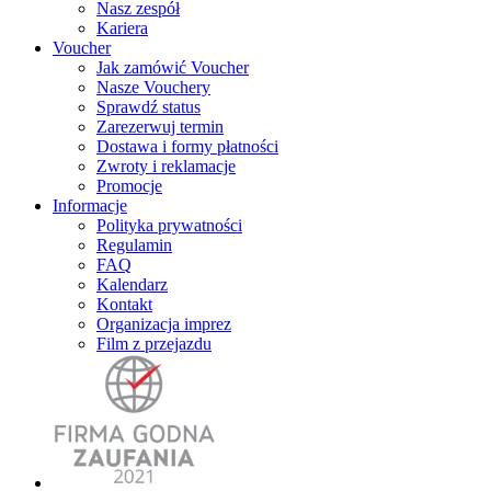
Nasz zespół
Kariera
Voucher
Jak zamówić Voucher
Nasze Vouchery
Sprawdź status
Zarezerwuj termin
Dostawa i formy płatności
Zwroty i reklamacje
Promocje
Informacje
Polityka prywatności
Regulamin
FAQ
Kalendarz
Kontakt
Organizacja imprez
Film z przejazdu