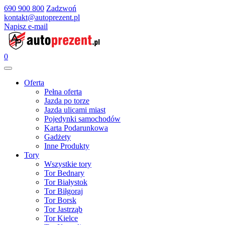
690 900 800
Zadzwoń
kontakt@autoprezent.pl
Napisz e-mail
0
Oferta
Pełna oferta
Jazda po torze
Jazda ulicami miast
Pojedynki samochodów
Karta Podarunkowa
Gadżety
Inne Produkty
Tory
Wszystkie tory
Tor Bednary
Tor Białystok
Tor Biłgoraj
Tor Borsk
Tor Jastrząb
Tor Kielce