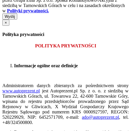
przez Grupa Etna Sp. z o.o. Spółka Komandytowo-Akcyjna z
siedzibą w Tarnowskich Górach w celu i na zasadach określonych
w
Polityki prywatności.
Wyślij
×
Polityka prywatności
POLITYKA PRYWATNOŚCI
Informacje ogólne oraz definicje
Administratorem danych zbieranych za pośrednictwem strony
www.autoprezent.pl
jest Autoprezent.pl Sp. z o. o. z siedzibą w
Tarnowskich Górach, ul. Towarowa 22, 42-600 Tarnowskie Góry,
wpisana do rejestru przedsiębiorców prowadzonego przez Sąd
Rejonowy w Gliwicach, X Wydział Gospodarczy Krajowego
Rejestru Sądowego pod numerem KRS 0000927597, REGON:
520229929, NIP: 6452571709, e-mail:
ado@autoprezent.pl
, tel.
+48/324500800.