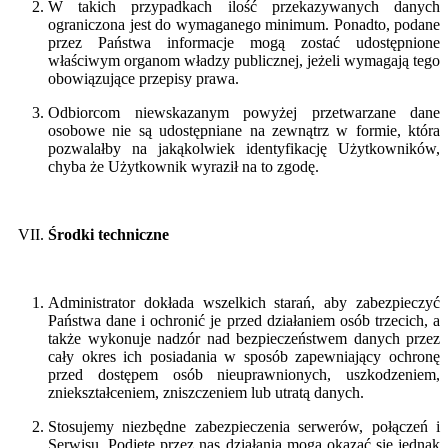
W takich przypadkach ilość przekazywanych danych
ograniczona jest do wymaganego minimum. Ponadto, podane
przez Państwa informacje mogą zostać udostępnione
właściwym organom władzy publicznej, jeżeli wymagają tego
obowiązujące przepisy prawa.
Odbiorcom niewskazanym powyżej przetwarzane dane
osobowe nie są udostępniane na zewnątrz w formie, która
pozwalałby na jakąkolwiek identyfikację Użytkowników,
chyba że Użytkownik wyraził na to zgodę.
Środki techniczne
Administrator dokłada wszelkich starań, aby zabezpieczyć
Państwa dane i ochronić je przed działaniem osób trzecich, a
także wykonuje nadzór nad bezpieczeństwem danych przez
cały okres ich posiadania w sposób zapewniający ochronę
przed dostępem osób nieuprawnionych, uszkodzeniem,
zniekształceniem, zniszczeniem lub utratą danych.
Stosujemy niezbędne zabezpieczenia serwerów, połączeń i
Serwisu. Podjęte przez nas działania mogą okazać się jednak