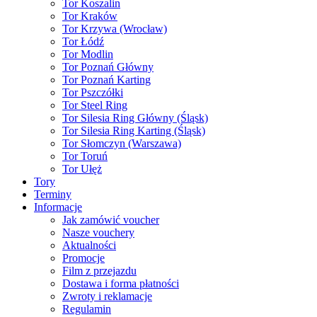
Tor Koszalin
Tor Kraków
Tor Krzywa (Wrocław)
Tor Łódź
Tor Modlin
Tor Poznań Główny
Tor Poznań Karting
Tor Pszczółki
Tor Steel Ring
Tor Silesia Ring Główny (Śląsk)
Tor Silesia Ring Karting (Śląsk)
Tor Słomczyn (Warszawa)
Tor Toruń
Tor Ułęż
Tory
Terminy
Informacje
Jak zamówić voucher
Nasze vouchery
Aktualności
Promocje
Film z przejazdu
Dostawa i forma płatności
Zwroty i reklamacje
Regulamin