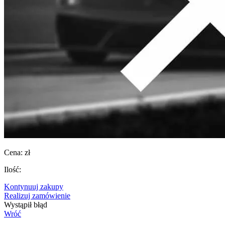
Cena:
zł
Ilość:
Kontynuuj zakupy
Realizuj zamówienie
Wystąpił błąd
Wróć