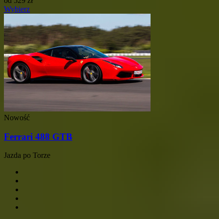
od
529
zł
Wybierz
Nowość
Ferrari 488 GTB
Jazda po Torze