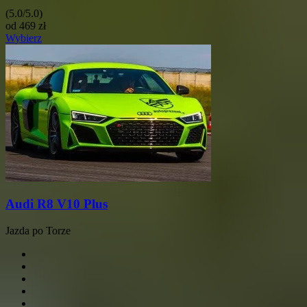
(5.0/5.0)
od
469
zł
Wybierz
Audi R8 V10 Plus
Jazda po Torze