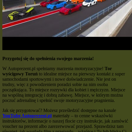
Przygotuj się do spełnienia swojego marzenia!
W Autoprezent.pl spełniamy marzenia motoryzacyjne!
Tor
wyścigowy Toruń
to idealne miejsce na pierwszy kontakt z super
samochodami sportowymi i nowe doświadczenie. Nie jest on
trudny, więc z powodzeniem poradzi sobie na nim osoba
początkująca. To miejsce rozrywki dla kobiet i mężczyzn. Miejsce
na wspólną integrację i dobrą zabawę. Miejsce, w którym można
poczuć adrenalinę i spełnić swoje motoryzacyjne pragnienia.
Jak się przygotować? Możesz prześledzić dostępne na kanale
YouTube Autoprezent.pl
materiały – to cenne wskazówki
instruktorów, informacje o naszej flocie czy instrukcje, jak zamówić
voucher na prezent albo zarezerwować przejazd. Sprawdzisz tam
również, jak wygląda film z przejazdu – wkrótce i Ty lub bliska Ci