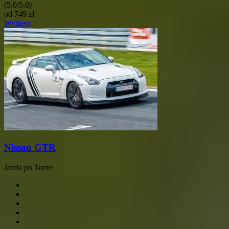
(5.0/5.0)
od
749
zł
Wybierz
Nissan GTR
Jazda po Torze