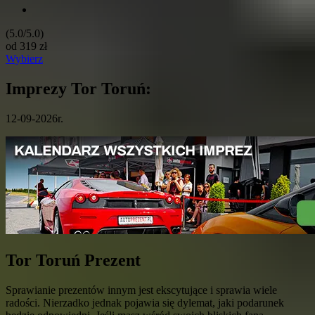
(5.0/5.0)
od
319
zł
Wybierz
Imprezy Tor Toruń:
12-09-2026r.
Tor Toruń Prezent
Sprawianie prezentów innym jest ekscytujące i sprawia wiele
radości. Nierzadko jednak pojawia się dylemat, jaki podarunek