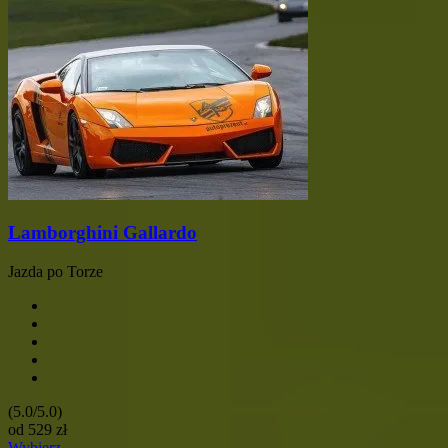
Lamborghini Gallardo
Jazda po Torze
(5.0/5.0)
od
529
zł
Wybierz