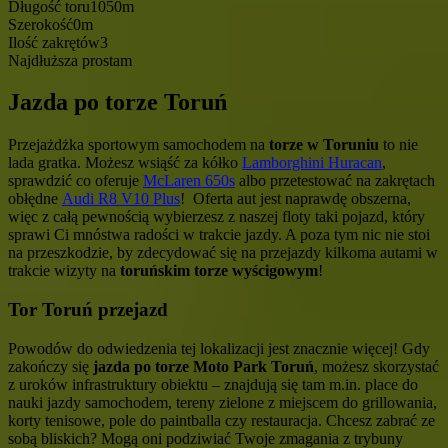
Długość toru
1050m
Szerokość
0m
Ilość zakrętów
3
Najdłuższa prosta
m
Jazda po torze Toruń
Przejażdżka sportowym samochodem na
torze w Toruniu
to nie
lada gratka. Możesz wsiąść za kółko
Lamborghini Huracan
,
sprawdzić co oferuje
McLaren 650s
albo przetestować na zakrętach
obłędne
Audi R8 V10 Plus
! Oferta aut jest naprawdę obszerna,
więc z całą pewnością wybierzesz z naszej floty taki pojazd, który
sprawi Ci mnóstwa radości w trakcie jazdy. A poza tym nic nie stoi
na przeszkodzie, by zdecydować się na przejazdy kilkoma autami w
trakcie wizyty na
toruńskim torze wyścigowym
!
Tor Toruń przejazd
Powodów do odwiedzenia tej lokalizacji jest znacznie więcej! Gdy
zakończy się
jazda po torze Moto Park Toruń
, możesz skorzystać
z uroków infrastruktury obiektu – znajdują się tam m.in. place do
nauki jazdy samochodem, tereny zielone z miejscem do grillowania,
korty tenisowe, pole do paintballa czy restauracja. Chcesz zabrać ze
sobą bliskich? Mogą oni podziwiać Twoje zmagania z trybuny