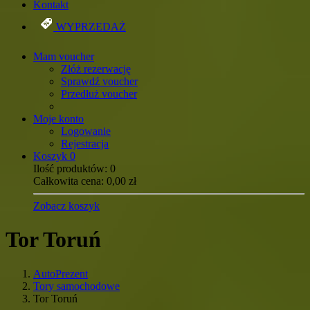
Kontakt
WYPRZEDAŻ
Mam voucher
Złóż rezerwację
Sprawdź voucher
Przedłuż voucher
Moje konto
Logowanie
Rejestracja
Koszyk
0
Ilość produktów:
0
Całkowita cena:
0,00
zł
Zobacz koszyk
Tor Toruń
AutoPrezent
Tory samochodowe
Tor Toruń