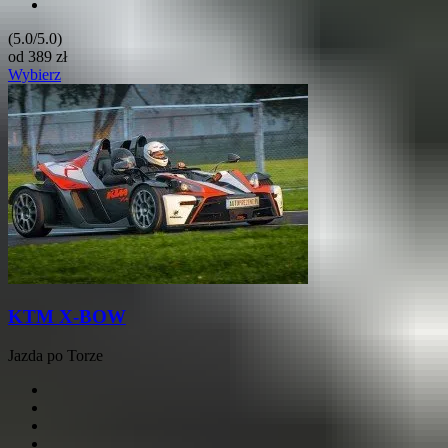
(5.0/5.0)
od
389
zł
Wybierz
KTM X-BOW
Jazda po Torze