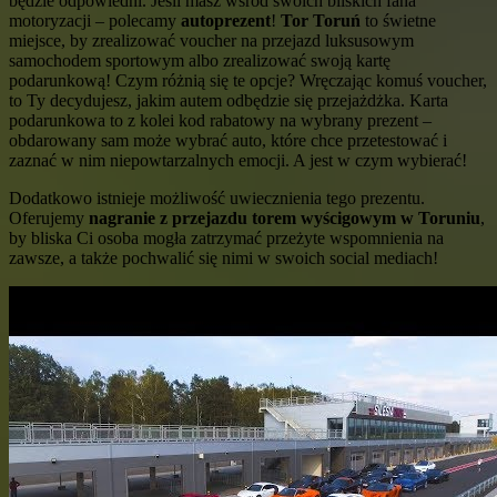
będzie odpowiedni. Jeśli masz wśród swoich bliskich fana
motoryzacji – polecamy
autoprezent
!
Tor Toruń
to świetne
miejsce, by zrealizować voucher na przejazd luksusowym
samochodem sportowym albo zrealizować swoją kartę
podarunkową! Czym różnią się te opcje? Wręczając komuś voucher,
to Ty decydujesz, jakim autem odbędzie się przejażdżka. Karta
podarunkowa to z kolei kod rabatowy na wybrany prezent –
obdarowany sam może wybrać auto, które chce przetestować i
zaznać w nim niepowtarzalnych emocji. A jest w czym wybierać!
Dodatkowo istnieje możliwość uwiecznienia tego prezentu.
Oferujemy
nagranie z przejazdu torem wyścigowym w Toruniu
,
by bliska Ci osoba mogła zatrzymać przeżyte wspomnienia na
zawsze, a także pochwalić się nimi w swoich social mediach!