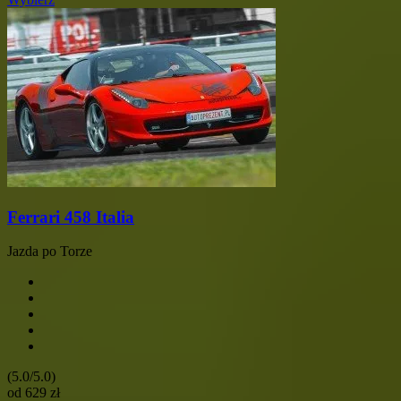
Ferrari 458 Italia
Jazda po Torze
(5.0/5.0)
od
629
zł