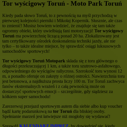
Tor wyścigowy Toruń - Moto Park Toruń
Kiedy pada słowo Toruń, to z pewnością na myśl przychodzą w
pierwszej kolejności pierniki i Mikołaj Kopernik. Słusznie, ale czas
to zmienić! Musisz bowiem wiedzieć, że znajduje się tam także
ogromny obiekt, który uwielbiają fani motoryzacji!
Tor wyścigowy
Toruń
ma powierzchnię liczącą ponad 20 ha. Zlokalizowany jest
tam certyfikowany ośrodek doskonalenia techniki jazdy, ale nie
tylko – to także idealne miejsce, by sprawdzić osiągi luksusowych
samochodów sportowych!
Tor wyścigowy Toruń Motopark
składa się z toru głównego o
długości przekraczającej 1 km, a także toru szutrowo-asfaltowego,
odpowiedniego do wyścigów rallycross. Szerokość toru wynosi 12
m, a ponadto oferuje on zakręty o różnej ostrości. Nawierzchnia toru
jest betonowa, a najdłuższa prosta liczy 100 m. Tor Toruń zachwyca
fanów ekstremalnych wrażeń i z całą pewnością może on
dostarczyć sportowych emocji – szczególnie, gdy siądziesz za
kółkiem super samochodu!
Zarezerwuj przejazd sportowym autem dla siebie albo kup voucher
bądź kartę podarunkową na
tor Toruń
dla bliskiej osoby.
Spełnianie marzeń jest łatwiejsze niż mogłoby się wydawać!
Sprawdź
KALENDARZ IMPREZ
,
by dowiedzieć się, kiedy