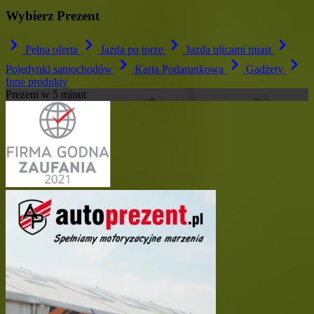
Wybierz Prezent
Pełna oferta
Jazda po torze
Jazda ulicami miast
Pojedynki samochodów
Karta Podarunkowa
Gadżety
Inne produkty
Prezent w
5
minut