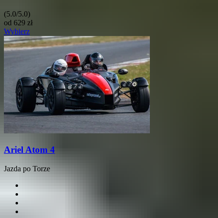
(5.0/5.0)
od
629
zł
Wybierz
Ariel Atom 4
Jazda po Torze