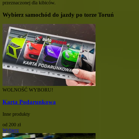
przeznaczonej dla kibiców.
Wybierz samochód do jazdy po torze Toruń
WOLNOŚĆ WYBORU!
Karta Podarunkowa
Inne produkty
od
200
zł
Wybierz