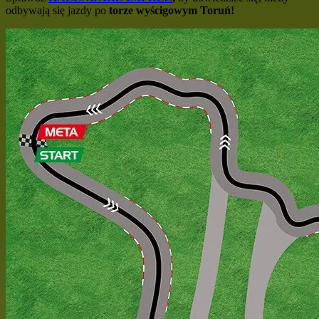
odbywają się jazdy po
torze wyścigowym Toruń!