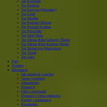
Tor Koszalin
Tor Kraków
Tor Krzywa (Wrocław)
Tor Łódź
Tor Modlin
Tor Poznań Główny
Tor Poznań Karting
Tor Pszczółki
Tor Steel Ring
Tor Silesia Ring Główny (Śląsk)
Tor Silesia Ring Karting (Śląsk)
Tor Słomczyn (Warszawa)
Tor Toruń
Tor Ułęż
Tory
Terminy
Informacje
Jak zamówić voucher
Nasze vouchery
Aktualności
Promocje
Film z przejazdu
Dostawa i forma płatności
Zwroty i reklamacje
Regulamin