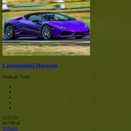
Lamborghini Huracan
Jazda po Torze
(5.0/5.0)
od
749
zł
Wybierz