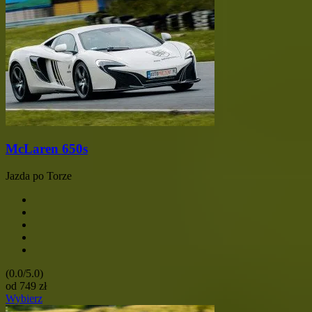
McLaren 650s
Jazda po Torze
(0.0/5.0)
od
749
zł
Wybierz