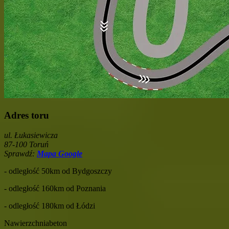
Adres toru
ul. Łukasiewicza
87-100 Toruń
Sprawdź:
Mapa Google
- odległość 50km od Bydgoszczy
- odległość 160km od Poznania
- odległość 180km od Łódzi
Nawierzchnia
beton