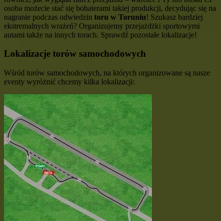
osoba możecie stać się bohaterami takiej produkcji, decydując się na
nagranie podczas odwiedzin
toru w Toruniu
! Szukasz bardziej
ekstremalnych wrażeń? Organizujemy przejażdżki sportowymi
autami także na innych torach. Sprawdź pozostałe lokalizacje!
Lokalizacje torów samochodowych
Wśród torów samochodowych, na których organizowane są nasze
eventy wyróżnić chcemy kilka lokalizacji: