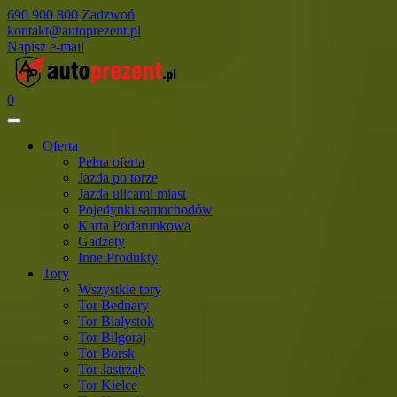
690 900 800
Zadzwoń
kontakt@autoprezent.pl
Napisz e-mail
0
Oferta
Pełna oferta
Jazda po torze
Jazda ulicami miast
Pojedynki samochodów
Karta Podarunkowa
Gadżety
Inne Produkty
Tory
Wszystkie tory
Tor Bednary
Tor Białystok
Tor Biłgoraj
Tor Borsk
Tor Jastrząb
Tor Kielce