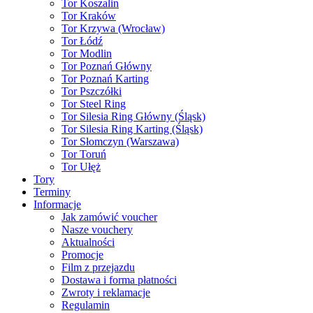
Tor Koszalin
Tor Kraków
Tor Krzywa (Wrocław)
Tor Łódź
Tor Modlin
Tor Poznań Główny
Tor Poznań Karting
Tor Pszczółki
Tor Steel Ring
Tor Silesia Ring Główny (Śląsk)
Tor Silesia Ring Karting (Śląsk)
Tor Słomczyn (Warszawa)
Tor Toruń
Tor Ułęż
Tory
Terminy
Informacje
Jak zamówić voucher
Nasze vouchery
Aktualności
Promocje
Film z przejazdu
Dostawa i forma płatności
Zwroty i reklamacje
Regulamin