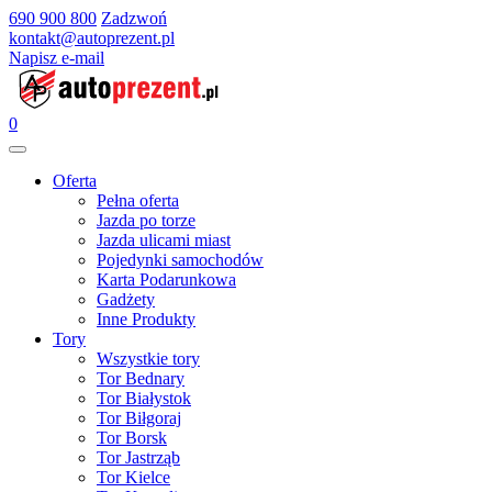
690 900 800
Zadzwoń
kontakt@autoprezent.pl
Napisz e-mail
0
Oferta
Pełna oferta
Jazda po torze
Jazda ulicami miast
Pojedynki samochodów
Karta Podarunkowa
Gadżety
Inne Produkty
Tory
Wszystkie tory
Tor Bednary
Tor Białystok
Tor Biłgoraj
Tor Borsk
Tor Jastrząb
Tor Kielce