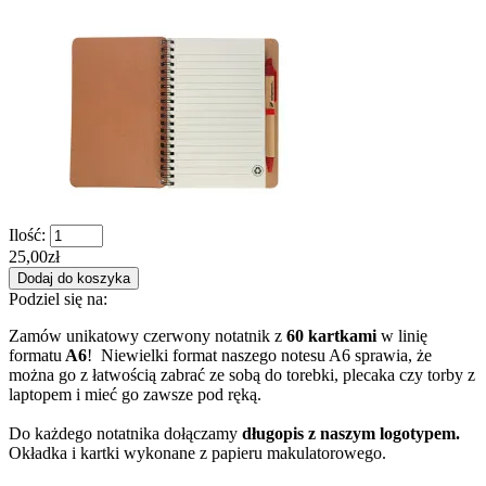
Ilość:
25,00
zł
Dodaj do koszyka
Podziel się na:
Zamów unikatowy czerwony notatnik z
60 kartkami
w linię
formatu
A6
! Niewielki format naszego notesu A6 sprawia, że
można go z łatwością zabrać ze sobą do torebki, plecaka czy torby z
laptopem i mieć go zawsze pod ręką.
Do każdego notatnika dołączamy
długopis z naszym logotypem.
Okładka i kartki wykonane z papieru makulatorowego.