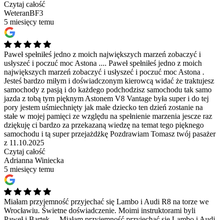
Czytaj całość
WeteranBF3
5 miesięcy temu
Paweł spełniłeś jedno z moich największych marzeń zobaczyć i
usłyszeć i poczuć moc Astona ....
Paweł spełniłeś jedno z moich
największych marzeń zobaczyć i usłyszeć i poczuć moc Astona .
Jesteś bardzo miłym i doświadczonym kierowcą widać że traktujesz
samochody z pasją i do każdego podchodzisz samochodu tak samo
jazda z tobą tym pięknym Astonem V8 Vantage była super i do tej
pory jestem uśmiechnięty jak małe dziecko ten dzień zostanie na
stałe w mojej pamięci ze względu na spełnienie marzenia jescze raz
dziękuję ci bardzo za przekazaną wiedzę na temat tego pięknego
samochodu i tą super przejażdżkę Pozdrawiam Tomasz twój pasażer
z 11.10.2025
Czytaj całość
Adrianna Winiecka
5 miesięcy temu
Miałam przyjemność przyjechać się Lambo i Audi R8 na torze we
Wrocławiu. Świetne doświadczenie. Moimi instruktorami byli
Paweł i Bartek....
Miałam przyjemność przyjechać się Lambo i Audi