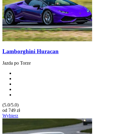
Lamborghini Huracan
Jazda po Torze
(5.0/5.0)
od
749
zł
Wybierz