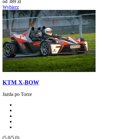
od
389
zł
Wybierz
KTM X-BOW
Jazda po Torze
(5.0/5.0)