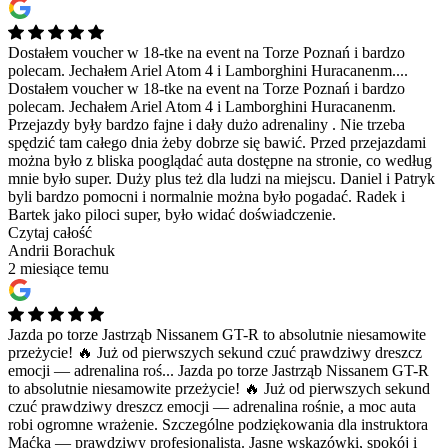
Dostałem voucher w 18-tke na event na Torze Poznań i bardzo
polecam. Jechałem Ariel Atom 4 i Lamborghini Huracanenm....
Dostałem voucher w 18-tke na event na Torze Poznań i bardzo
polecam. Jechałem Ariel Atom 4 i Lamborghini Huracanenm.
Przejazdy były bardzo fajne i dały dużo adrenaliny . Nie trzeba
spędzić tam całego dnia żeby dobrze się bawić. Przed przejazdami
można było z bliska pooglądać auta dostępne na stronie, co według
mnie było super. Duży plus też dla ludzi na miejscu. Daniel i Patryk
byli bardzo pomocni i normalnie można było pogadać. Radek i
Bartek jako piloci super, było widać doświadczenie.
Czytaj całość
Andrii Borachuk
2 miesiące temu
Jazda po torze Jastrząb Nissanem GT-R to absolutnie niesamowite
przeżycie! 🔥 Już od pierwszych sekund czuć prawdziwy dreszcz
emocji — adrenalina roś...
Jazda po torze Jastrząb Nissanem GT-R
to absolutnie niesamowite przeżycie! 🔥 Już od pierwszych sekund
czuć prawdziwy dreszcz emocji — adrenalina rośnie, a moc auta
robi ogromne wrażenie. Szczególne podziękowania dla instruktora
Maćka — prawdziwy profesjonalista. Jasne wskazówki, spokój i