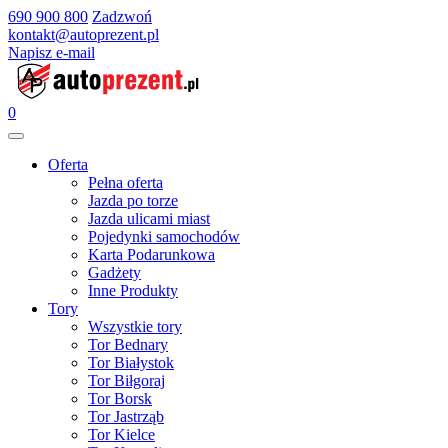
690 900 800
Zadzwoń
kontakt@autoprezent.pl
Napisz e-mail
0
Oferta
Pełna oferta
Jazda po torze
Jazda ulicami miast
Pojedynki samochodów
Karta Podarunkowa
Gadżety
Inne Produkty
Tory
Wszystkie tory
Tor Bednary
Tor Białystok
Tor Biłgoraj
Tor Borsk
Tor Jastrząb
Tor Kielce