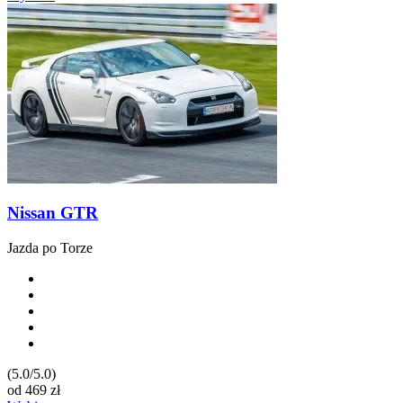
Nissan GTR
Jazda po Torze
(5.0/5.0)
od
469
zł