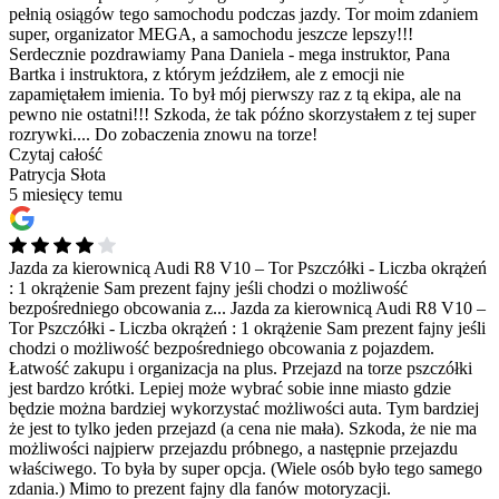
pełnią osiągów tego samochodu podczas jazdy. Tor moim zdaniem
super, organizator MEGA, a samochodu jeszcze lepszy!!!
Serdecznie pozdrawiamy Pana Daniela - mega instruktor, Pana
Bartka i instruktora, z którym jeździłem, ale z emocji nie
zapamiętałem imienia. To był mój pierwszy raz z tą ekipa, ale na
pewno nie ostatni!!! Szkoda, że tak późno skorzystałem z tej super
rozrywki.... Do zobaczenia znowu na torze!
Czytaj całość
Patrycja Słota
5 miesięcy temu
Jazda za kierownicą Audi R8 V10 – Tor Pszczółki - Liczba okrążeń
: 1 okrążenie Sam prezent fajny jeśli chodzi o możliwość
bezpośredniego obcowania z...
Jazda za kierownicą Audi R8 V10 –
Tor Pszczółki - Liczba okrążeń : 1 okrążenie Sam prezent fajny jeśli
chodzi o możliwość bezpośredniego obcowania z pojazdem.
Łatwość zakupu i organizacja na plus. Przejazd na torze pszczółki
jest bardzo krótki. Lepiej może wybrać sobie inne miasto gdzie
będzie można bardziej wykorzystać możliwości auta. Tym bardziej
że jest to tylko jeden przejazd (a cena nie mała). Szkoda, że nie ma
możliwości najpierw przejazdu próbnego, a następnie przejazdu
właściwego. To była by super opcja. (Wiele osób było tego samego
zdania.) Mimo to prezent fajny dla fanów motoryzacji.