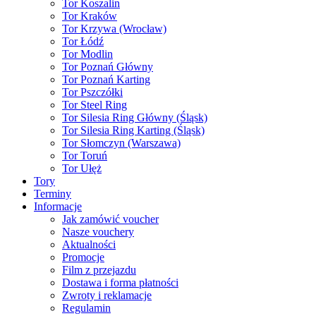
Tor Koszalin
Tor Kraków
Tor Krzywa (Wrocław)
Tor Łódź
Tor Modlin
Tor Poznań Główny
Tor Poznań Karting
Tor Pszczółki
Tor Steel Ring
Tor Silesia Ring Główny (Śląsk)
Tor Silesia Ring Karting (Śląsk)
Tor Słomczyn (Warszawa)
Tor Toruń
Tor Ułęż
Tory
Terminy
Informacje
Jak zamówić voucher
Nasze vouchery
Aktualności
Promocje
Film z przejazdu
Dostawa i forma płatności
Zwroty i reklamacje
Regulamin