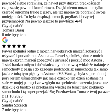
pewność siebie sprawiają, że nawet przy dużych prędkościach
czujesz się pewnie i komfortowo. Dzięki niemu można nie tylko
czerpać ogromną frajdę z jazdy, ale też naprawdę poprawić swoje
umiejętności. To była eksplozja emocji, prędkości i czystej
przyjemności! Na pewno jeszcze to powtórzę 🚗💨
Czytaj całość
Tomasz Basaj
8 miesięcy temu
Paweł spełniłeś jedno z moich największych marzeń zobaczyć i
usłyszeć i poczuć moc Astona ....
Paweł spełniłeś jedno z moich
największych marzeń zobaczyć i usłyszeć i poczuć moc Astona .
Jesteś bardzo miłym i doświadczonym kierowcą widać że traktujesz
samochody z pasją i do każdego podchodzisz samochodu tak samo
jazda z tobą tym pięknym Astonem V8 Vantage była super i do tej
pory jestem uśmiechnięty jak małe dziecko ten dzień zostanie na
stałe w mojej pamięci ze względu na spełnienie marzenia jescze raz
dziękuję ci bardzo za przekazaną wiedzę na temat tego pięknego
samochodu i tą super przejażdżkę Pozdrawiam Tomasz twój pasażer
z 11.10.2025
Czytaj całość
Sandra Szczech
7 miesięcy temu