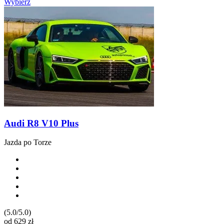
Wybierz
Audi R8 V10 Plus
Jazda po Torze
(5.0/5.0)
od
629
zł