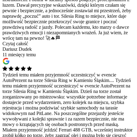
luzem. Dawał precyzyjne wskazówki, dzięki którym czułam się
pewnie i bezpiecznie, a jednocześnie zostawiał mi przestrzeń, żeby
naprawdę „poczuć” auto i tor. Silesia Ring to miejsce, które daje
możliwość bezpiecznie przekroczyć swoje granice i poczuć
prawdziwą radość z jazdy. Polecam każdemu, kto marzy o dawce
prawdziwych emocji i niezapomnianych wrażeń. Ja już wiem, że
wrócę tam na pewno! 🚀🔥🏁
Czytaj całość
Dariusz Dudek
11 miesięcy temu
Tydzień temu miałem przyjemność uczestniczyć w evencie
AutoPrezent na torze Silesia Ring w Kamieniu Śląskim....
Tydzień
temu miałem przyjemność uczestniczyć w evencie AutoPrezent na
torze Silesia Ring w Kamieniu Śląskim. Dzień na torze został
zorganizowany po mistrzowsku: wszystkie potrzebne informacje
dostajecie przed wydarzeniem, zero kolejek na miejscu, szybka
rejestracja i można podziwiać szybkie samochody na tarasie
widokowym nad PitLane. Na poszczególne przejazdy jesteście
wywoływani z kolejki sprawnie i za razem bezpiecznie, nie ma
mowy o krzątających się osobach postronnych przed maską.
Miałem przyjemność jeździć Ferrari 488 GTB, wcześniej instruktor
zrobił kółko po torze, żeby zagrzać olej i można było się cieszyć