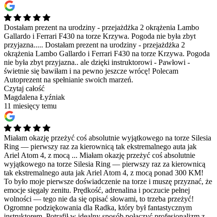
Dostałam prezent na urodziny - przejażdżka 2 okrążenia Lambo
Gallardo i Ferrari F430 na torze Krzywa. Pogoda nie była zbyt
przyjazna.....
Dostałam prezent na urodziny - przejażdżka 2
okrążenia Lambo Gallardo i Ferrari F430 na torze Krzywa. Pogoda
nie była zbyt przyjazna.. ale dzięki instruktorowi - Pawłowi -
świetnie się bawiłam i na pewno jeszcze wrócę! Polecam
Autoprezent na spełnianie swoich marzeń.
Czytaj całość
Magdalena Łyźniak
11 miesięcy temu
Miałam okazję przeżyć coś absolutnie wyjątkowego na torze Silesia
Ring — pierwszy raz za kierownicą tak ekstremalnego auta jak
Ariel Atom 4, z mocą ...
Miałam okazję przeżyć coś absolutnie
wyjątkowego na torze Silesia Ring — pierwszy raz za kierownicą
tak ekstremalnego auta jak Ariel Atom 4, z mocą ponad 300 KM!
To było moje pierwsze doświadczenie na torze i muszę przyznać, że
emocje sięgały zenitu. Prędkość, adrenalina i poczucie pełnej
wolności — tego nie da się opisać słowami, to trzeba przeżyć!
Ogromne podziękowania dla Radka, który był fantastycznym
instruktorem. Potrafił w idealny sposób połączyć profesjonalizm z