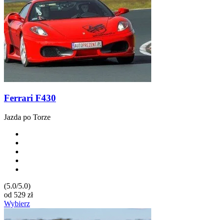
Ferrari F430
Jazda po Torze
(5.0/5.0)
od
529
zł
Wybierz