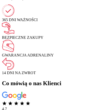
365 DNI
WAŻNOŚCI
BEZPIECZNE
ZAKUPY
GWARANCJA
ADRENALINY
14 DNI NA
ZWROT
Co mówią o nas Klienci
4.7