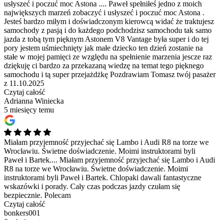
usłyszeć i poczuć moc Astona ....
Paweł spełniłeś jedno z moich
największych marzeń zobaczyć i usłyszeć i poczuć moc Astona .
Jesteś bardzo miłym i doświadczonym kierowcą widać że traktujesz
samochody z pasją i do każdego podchodzisz samochodu tak samo
jazda z tobą tym pięknym Astonem V8 Vantage była super i do tej
pory jestem uśmiechnięty jak małe dziecko ten dzień zostanie na
stałe w mojej pamięci ze względu na spełnienie marzenia jescze raz
dziękuję ci bardzo za przekazaną wiedzę na temat tego pięknego
samochodu i tą super przejażdżkę Pozdrawiam Tomasz twój pasażer
z 11.10.2025
Czytaj całość
Adrianna Winiecka
5 miesięcy temu
Miałam przyjemność przyjechać się Lambo i Audi R8 na torze we
Wrocławiu. Świetne doświadczenie. Moimi instruktorami byli
Paweł i Bartek....
Miałam przyjemność przyjechać się Lambo i Audi
R8 na torze we Wrocławiu. Świetne doświadczenie. Moimi
instruktorami byli Paweł i Bartek. Chlopaki dawali fantastyczne
wskazówki i porady. Cały czas podczas jazdy czułam się
bezpiecznie. Polecam
Czytaj całość
bonkers001