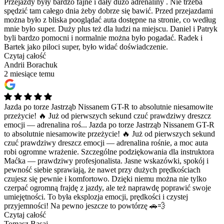
Przejazdy były bardzo fajne i dały dużo adrenaliny . Nie trzeba
spędzić tam całego dnia żeby dobrze się bawić. Przed przejazdami
można było z bliska pooglądać auta dostępne na stronie, co według
mnie było super. Duży plus też dla ludzi na miejscu. Daniel i Patryk
byli bardzo pomocni i normalnie można było pogadać. Radek i
Bartek jako piloci super, było widać doświadczenie.
Czytaj całość
Andrii Borachuk
2 miesiące temu
Jazda po torze Jastrząb Nissanem GT-R to absolutnie niesamowite
przeżycie! 🔥 Już od pierwszych sekund czuć prawdziwy dreszcz
emocji — adrenalina roś...
Jazda po torze Jastrząb Nissanem GT-R
to absolutnie niesamowite przeżycie! 🔥 Już od pierwszych sekund
czuć prawdziwy dreszcz emocji — adrenalina rośnie, a moc auta
robi ogromne wrażenie. Szczególne podziękowania dla instruktora
Maćka — prawdziwy profesjonalista. Jasne wskazówki, spokój i
pewność siebie sprawiają, że nawet przy dużych prędkościach
czujesz się pewnie i komfortowo. Dzięki niemu można nie tylko
czerpać ogromną frajdę z jazdy, ale też naprawdę poprawić swoje
umiejętności. To była eksplozja emocji, prędkości i czystej
przyjemności! Na pewno jeszcze to powtórzę 🚗💨
Czytaj całość
Tomasz Basaj