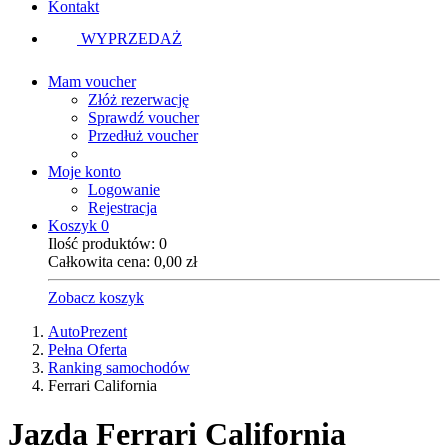
Kontakt
WYPRZEDAŻ
Mam voucher
Złóż rezerwację
Sprawdź voucher
Przedłuż voucher
Moje konto
Logowanie
Rejestracja
Koszyk
0
Ilość produktów:
0
Całkowita cena:
0,00
zł
Zobacz koszyk
AutoPrezent
Pełna Oferta
Ranking samochodów
Ferrari California
Jazda
Ferrari California