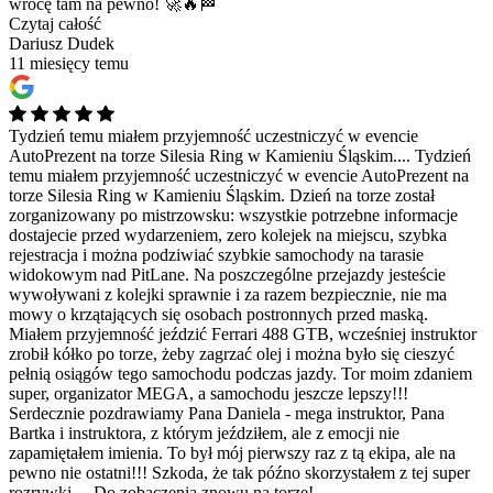
wrócę tam na pewno! 🚀🔥🏁
Czytaj całość
Dariusz Dudek
11 miesięcy temu
Tydzień temu miałem przyjemność uczestniczyć w evencie
AutoPrezent na torze Silesia Ring w Kamieniu Śląskim....
Tydzień
temu miałem przyjemność uczestniczyć w evencie AutoPrezent na
torze Silesia Ring w Kamieniu Śląskim. Dzień na torze został
zorganizowany po mistrzowsku: wszystkie potrzebne informacje
dostajecie przed wydarzeniem, zero kolejek na miejscu, szybka
rejestracja i można podziwiać szybkie samochody na tarasie
widokowym nad PitLane. Na poszczególne przejazdy jesteście
wywoływani z kolejki sprawnie i za razem bezpiecznie, nie ma
mowy o krzątających się osobach postronnych przed maską.
Miałem przyjemność jeździć Ferrari 488 GTB, wcześniej instruktor
zrobił kółko po torze, żeby zagrzać olej i można było się cieszyć
pełnią osiągów tego samochodu podczas jazdy. Tor moim zdaniem
super, organizator MEGA, a samochodu jeszcze lepszy!!!
Serdecznie pozdrawiamy Pana Daniela - mega instruktor, Pana
Bartka i instruktora, z którym jeździłem, ale z emocji nie
zapamiętałem imienia. To był mój pierwszy raz z tą ekipa, ale na
pewno nie ostatni!!! Szkoda, że tak późno skorzystałem z tej super
rozrywki.... Do zobaczenia znowu na torze!