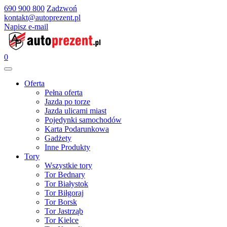
690 900 800
Zadzwoń
kontakt@autoprezent.pl
Napisz e-mail
0
Oferta
Pełna oferta
Jazda po torze
Jazda ulicami miast
Pojedynki samochodów
Karta Podarunkowa
Gadżety
Inne Produkty
Tory
Wszystkie tory
Tor Bednary
Tor Białystok
Tor Biłgoraj
Tor Borsk
Tor Jastrząb
Tor Kielce