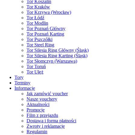
Tor Koszalin
Tor Kraków
Tor Krzywa (Wrocław)
Tor Łódź
Tor Modlin
Tor Poznań Główny
Tor Poznań Karting
Tor Pszczółki
Tor Steel Ring
Tor Silesia Ring Główny (Śląsk)
Tor Silesia Ring Karting (Śląsk)
Tor Słomczyn (Warszawa)
Tor Toruń
Tor Ułęż
Tory
Terminy
Informacje
Jak zamówić voucher
Nasze vouchery
Aktualności
Promocje
Film z przejazdu
Dostawa i forma płatności
Zwroty i reklamacje
Regulamin