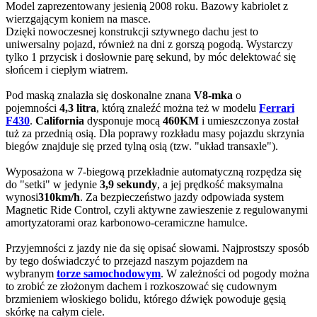
Model zaprezentowany jesienią 2008 roku. Bazowy kabriolet z
wierzgającym koniem na masce.
Dzięki nowoczesnej konstrukcji sztywnego dachu jest to
uniwersalny pojazd, również na dni z gorszą pogodą. Wystarczy
tylko 1 przycisk i dosłownie parę sekund, by móc delektować się
słońcem i ciepłym wiatrem.
Pod maską znalazła się doskonalne znana
V8-mka
o
pojemności
4,3 litra
, którą znaleźć można też w modelu
Ferrari
F430
.
California
dysponuje mocą
460KM
i umieszczonya został
tuż za przednią osią. Dla poprawy rozkładu masy pojazdu skrzynia
biegów znajduje się przed tylną osią (tzw. "układ transaxle").
Wyposażona w 7-biegową przekładnie automatyczną rozpędza się
do "setki" w jedynie
3,9 sekundy
, a jej prędkość maksymalna
wynosi
310km/h
. Za bezpieczeństwo jazdy odpowiada system
Magnetic Ride Control, czyli aktywne zawieszenie z regulowanymi
amortyzatorami oraz karbonowo-ceramiczne hamulce.
Przyjemności z jazdy nie da się opisać słowami. Najprostszy sposób
by tego doświadczyć to przejazd naszym pojazdem na
wybranym
torze samochodowym
. W zależności od pogody można
to zrobić ze złożonym dachem i rozkoszować się cudownym
brzmieniem włoskiego bolidu, którego dźwięk powoduje gęsią
skórkę na całym ciele.