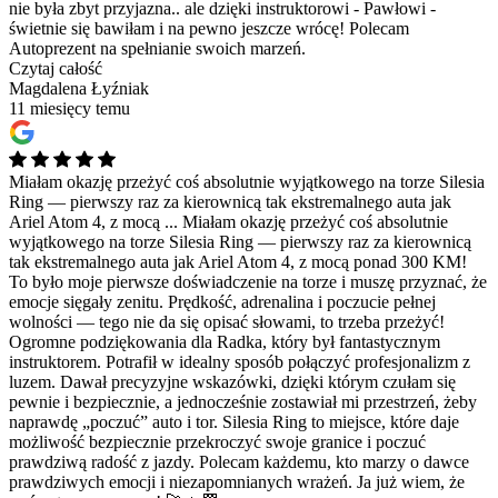
nie była zbyt przyjazna.. ale dzięki instruktorowi - Pawłowi -
świetnie się bawiłam i na pewno jeszcze wrócę! Polecam
Autoprezent na spełnianie swoich marzeń.
Czytaj całość
Magdalena Łyźniak
11 miesięcy temu
Miałam okazję przeżyć coś absolutnie wyjątkowego na torze Silesia
Ring — pierwszy raz za kierownicą tak ekstremalnego auta jak
Ariel Atom 4, z mocą ...
Miałam okazję przeżyć coś absolutnie
wyjątkowego na torze Silesia Ring — pierwszy raz za kierownicą
tak ekstremalnego auta jak Ariel Atom 4, z mocą ponad 300 KM!
To było moje pierwsze doświadczenie na torze i muszę przyznać, że
emocje sięgały zenitu. Prędkość, adrenalina i poczucie pełnej
wolności — tego nie da się opisać słowami, to trzeba przeżyć!
Ogromne podziękowania dla Radka, który był fantastycznym
instruktorem. Potrafił w idealny sposób połączyć profesjonalizm z
luzem. Dawał precyzyjne wskazówki, dzięki którym czułam się
pewnie i bezpiecznie, a jednocześnie zostawiał mi przestrzeń, żeby
naprawdę „poczuć” auto i tor. Silesia Ring to miejsce, które daje
możliwość bezpiecznie przekroczyć swoje granice i poczuć
prawdziwą radość z jazdy. Polecam każdemu, kto marzy o dawce
prawdziwych emocji i niezapomnianych wrażeń. Ja już wiem, że