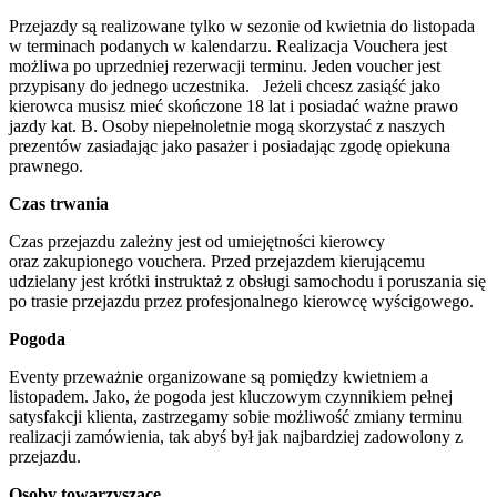
Przejazdy są realizowane tylko w sezonie od kwietnia do listopada
w terminach podanych w kalendarzu. Realizacja Vouchera jest
możliwa po uprzedniej rezerwacji terminu. Jeden voucher jest
przypisany do jednego uczestnika. Jeżeli chcesz zasiąść jako
kierowca musisz mieć skończone 18 lat i posiadać ważne prawo
jazdy kat. B. Osoby niepełnoletnie mogą skorzystać z naszych
prezentów zasiadając jako pasażer i posiadając zgodę opiekuna
prawnego.
Czas trwania
Czas przejazdu zależny jest od umiejętności kierowcy
oraz zakupionego vouchera. Przed przejazdem kierującemu
udzielany jest krótki instruktaż z obsługi samochodu i poruszania się
po trasie przejazdu przez profesjonalnego kierowcę wyścigowego.
Pogoda
Eventy przeważnie organizowane są pomiędzy kwietniem a
listopadem. Jako, że pogoda jest kluczowym czynnikiem pełnej
satysfakcji klienta, zastrzegamy sobie możliwość zmiany terminu
realizacji zamówienia, tak abyś był jak najbardziej zadowolony z
przejazdu.
Osoby towarzyszące