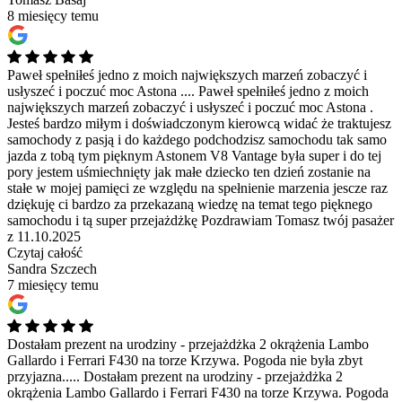
8 miesięcy temu
Paweł spełniłeś jedno z moich największych marzeń zobaczyć i
usłyszeć i poczuć moc Astona ....
Paweł spełniłeś jedno z moich
największych marzeń zobaczyć i usłyszeć i poczuć moc Astona .
Jesteś bardzo miłym i doświadczonym kierowcą widać że traktujesz
samochody z pasją i do każdego podchodzisz samochodu tak samo
jazda z tobą tym pięknym Astonem V8 Vantage była super i do tej
pory jestem uśmiechnięty jak małe dziecko ten dzień zostanie na
stałe w mojej pamięci ze względu na spełnienie marzenia jescze raz
dziękuję ci bardzo za przekazaną wiedzę na temat tego pięknego
samochodu i tą super przejażdżkę Pozdrawiam Tomasz twój pasażer
z 11.10.2025
Czytaj całość
Sandra Szczech
7 miesięcy temu
Dostałam prezent na urodziny - przejażdżka 2 okrążenia Lambo
Gallardo i Ferrari F430 na torze Krzywa. Pogoda nie była zbyt
przyjazna.....
Dostałam prezent na urodziny - przejażdżka 2
okrążenia Lambo Gallardo i Ferrari F430 na torze Krzywa. Pogoda