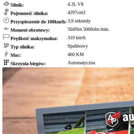
4.3L V8
Silnik:
4297cm3
Pojemność silnika:
3,9 sekundy
Przyspieszenie do 100km/h:
504Nm 5000obr./min.
Moment obrotowy:
310 km/h
Prędkość maksymalna:
Spalinowy
Typ silnika:
460 KM
Moc:
Automatyczna
Skrzynia biegów: