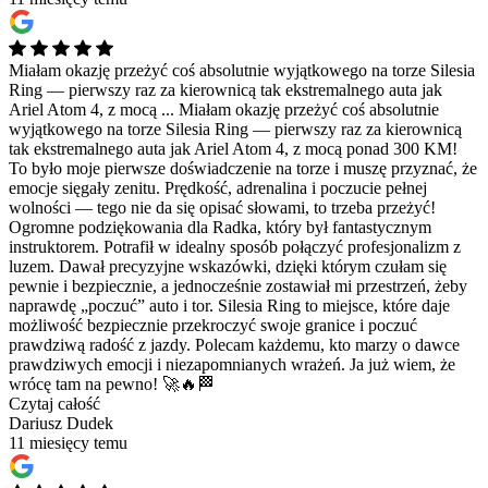
Miałam okazję przeżyć coś absolutnie wyjątkowego na torze Silesia
Ring — pierwszy raz za kierownicą tak ekstremalnego auta jak
Ariel Atom 4, z mocą ...
Miałam okazję przeżyć coś absolutnie
wyjątkowego na torze Silesia Ring — pierwszy raz za kierownicą
tak ekstremalnego auta jak Ariel Atom 4, z mocą ponad 300 KM!
To było moje pierwsze doświadczenie na torze i muszę przyznać, że
emocje sięgały zenitu. Prędkość, adrenalina i poczucie pełnej
wolności — tego nie da się opisać słowami, to trzeba przeżyć!
Ogromne podziękowania dla Radka, który był fantastycznym
instruktorem. Potrafił w idealny sposób połączyć profesjonalizm z
luzem. Dawał precyzyjne wskazówki, dzięki którym czułam się
pewnie i bezpiecznie, a jednocześnie zostawiał mi przestrzeń, żeby
naprawdę „poczuć” auto i tor. Silesia Ring to miejsce, które daje
możliwość bezpiecznie przekroczyć swoje granice i poczuć
prawdziwą radość z jazdy. Polecam każdemu, kto marzy o dawce
prawdziwych emocji i niezapomnianych wrażeń. Ja już wiem, że
wrócę tam na pewno! 🚀🔥🏁
Czytaj całość
Dariusz Dudek
11 miesięcy temu