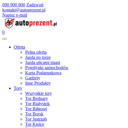
690 900 800
Zadzwoń
kontakt@autoprezent.pl
Napisz e-mail
0
Oferta
Pełna oferta
Jazda po torze
Jazda ulicami miast
Pojedynki samochodów
Karta Podarunkowa
Gadżety
Inne Produkty
Tory
Wszystkie tory
Tor Bednary
Tor Białystok
Tor Biłgoraj
Tor Borsk
Tor Jastrząb
Tor Kielce