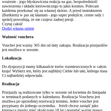
wrażenie - jego błyskawiczna reakcja na gaz, bezpośredniość
zawieszenia i układu kierowniczego to jakis kosmos. Polecam
każdemu przekonać się na własnej skórze. A przed instruktorem
(Bartkiem) w pas się kłaniam - jego super podejście, cenne rady i
spokój powodują, że nie czujesz żadnej presji.
Czytaj całość
Dodaj własną opinię
Ważność vouchera
Voucher jest ważny 365 dni od daty zakupu. Realizacja przejazdów
jest możliwa w sezonie.
Lokalizacja
Do dyspozycji mamy kilkanaście torów rozmieszczonych w całym
kraju! Wybierz ten, który jest najbliżej Ciebie lub taki, którego trasa
Ci najbardziej odpowiada.
Realizacja
Przejazdy są realizowane tylko w sezonie od kwietnia do listopada
w terminach podanych w kalendarzu. Realizacja Vouchera jest
możliwa po uprzedniej rezerwacji terminu. Jeden voucher jest
przypisany do jednego uczestnika. Jeżeli chcesz zasiąść jako
kierowca musisz mieć skończone 18 lat i posiadać ważne prawo