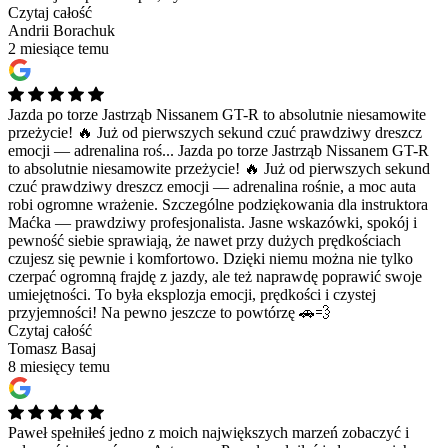
Czytaj całość
Andrii Borachuk
2 miesiące temu
Jazda po torze Jastrząb Nissanem GT-R to absolutnie niesamowite
przeżycie! 🔥 Już od pierwszych sekund czuć prawdziwy dreszcz
emocji — adrenalina roś...
Jazda po torze Jastrząb Nissanem GT-R
to absolutnie niesamowite przeżycie! 🔥 Już od pierwszych sekund
czuć prawdziwy dreszcz emocji — adrenalina rośnie, a moc auta
robi ogromne wrażenie. Szczególne podziękowania dla instruktora
Maćka — prawdziwy profesjonalista. Jasne wskazówki, spokój i
pewność siebie sprawiają, że nawet przy dużych prędkościach
czujesz się pewnie i komfortowo. Dzięki niemu można nie tylko
czerpać ogromną frajdę z jazdy, ale też naprawdę poprawić swoje
umiejętności. To była eksplozja emocji, prędkości i czystej
przyjemności! Na pewno jeszcze to powtórzę 🚗💨
Czytaj całość
Tomasz Basaj
8 miesięcy temu
Paweł spełniłeś jedno z moich największych marzeń zobaczyć i