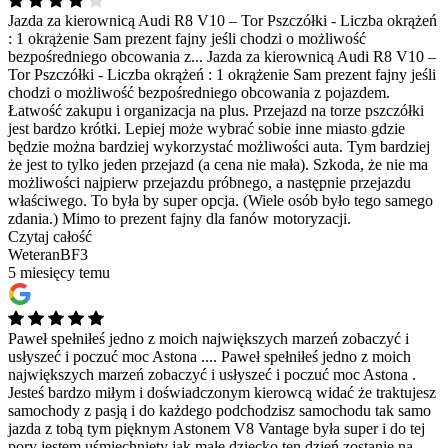
Jazda za kierownicą Audi R8 V10 – Tor Pszczółki - Liczba okrążeń
: 1 okrążenie Sam prezent fajny jeśli chodzi o możliwość
bezpośredniego obcowania z...
Jazda za kierownicą Audi R8 V10 –
Tor Pszczółki - Liczba okrążeń : 1 okrążenie Sam prezent fajny jeśli
chodzi o możliwość bezpośredniego obcowania z pojazdem.
Łatwość zakupu i organizacja na plus. Przejazd na torze pszczółki
jest bardzo krótki. Lepiej może wybrać sobie inne miasto gdzie
będzie można bardziej wykorzystać możliwości auta. Tym bardziej
że jest to tylko jeden przejazd (a cena nie mała). Szkoda, że nie ma
możliwości najpierw przejazdu próbnego, a następnie przejazdu
właściwego. To była by super opcja. (Wiele osób było tego samego
zdania.) Mimo to prezent fajny dla fanów motoryzacji.
Czytaj całość
WeteranBF3
5 miesięcy temu
Paweł spełniłeś jedno z moich największych marzeń zobaczyć i
usłyszeć i poczuć moc Astona ....
Paweł spełniłeś jedno z moich
największych marzeń zobaczyć i usłyszeć i poczuć moc Astona .
Jesteś bardzo miłym i doświadczonym kierowcą widać że traktujesz
samochody z pasją i do każdego podchodzisz samochodu tak samo
jazda z tobą tym pięknym Astonem V8 Vantage była super i do tej
pory jestem uśmiechnięty jak małe dziecko ten dzień zostanie na