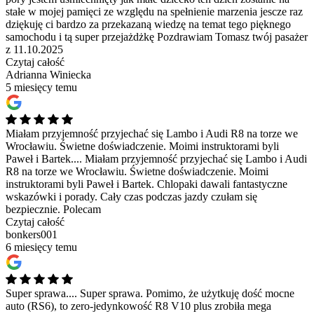
stałe w mojej pamięci ze względu na spełnienie marzenia jescze raz
dziękuję ci bardzo za przekazaną wiedzę na temat tego pięknego
samochodu i tą super przejażdżkę Pozdrawiam Tomasz twój pasażer
z 11.10.2025
Czytaj całość
Adrianna Winiecka
5 miesięcy temu
Miałam przyjemność przyjechać się Lambo i Audi R8 na torze we
Wrocławiu. Świetne doświadczenie. Moimi instruktorami byli
Paweł i Bartek....
Miałam przyjemność przyjechać się Lambo i Audi
R8 na torze we Wrocławiu. Świetne doświadczenie. Moimi
instruktorami byli Paweł i Bartek. Chlopaki dawali fantastyczne
wskazówki i porady. Cały czas podczas jazdy czułam się
bezpiecznie. Polecam
Czytaj całość
bonkers001
6 miesięcy temu
Super sprawa....
Super sprawa. Pomimo, że użytkuję dość mocne
auto (RS6), to zero-jedynkowość R8 V10 plus zrobiła mega