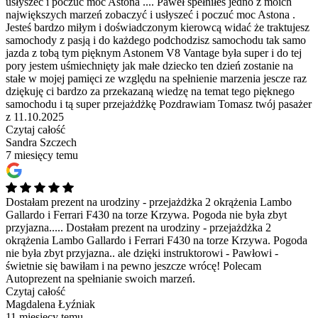
usłyszeć i poczuć moc Astona ....
Paweł spełniłeś jedno z moich
największych marzeń zobaczyć i usłyszeć i poczuć moc Astona .
Jesteś bardzo miłym i doświadczonym kierowcą widać że traktujesz
samochody z pasją i do każdego podchodzisz samochodu tak samo
jazda z tobą tym pięknym Astonem V8 Vantage była super i do tej
pory jestem uśmiechnięty jak małe dziecko ten dzień zostanie na
stałe w mojej pamięci ze względu na spełnienie marzenia jescze raz
dziękuję ci bardzo za przekazaną wiedzę na temat tego pięknego
samochodu i tą super przejażdżkę Pozdrawiam Tomasz twój pasażer
z 11.10.2025
Czytaj całość
Sandra Szczech
7 miesięcy temu
Dostałam prezent na urodziny - przejażdżka 2 okrążenia Lambo
Gallardo i Ferrari F430 na torze Krzywa. Pogoda nie była zbyt
przyjazna.....
Dostałam prezent na urodziny - przejażdżka 2
okrążenia Lambo Gallardo i Ferrari F430 na torze Krzywa. Pogoda
nie była zbyt przyjazna.. ale dzięki instruktorowi - Pawłowi -
świetnie się bawiłam i na pewno jeszcze wrócę! Polecam
Autoprezent na spełnianie swoich marzeń.
Czytaj całość
Magdalena Łyźniak
11 miesięcy temu