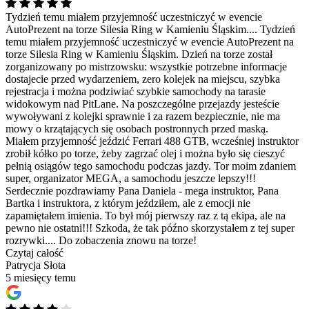
Tydzień temu miałem przyjemność uczestniczyć w evencie
AutoPrezent na torze Silesia Ring w Kamieniu Śląskim....
Tydzień
temu miałem przyjemność uczestniczyć w evencie AutoPrezent na
torze Silesia Ring w Kamieniu Śląskim. Dzień na torze został
zorganizowany po mistrzowsku: wszystkie potrzebne informacje
dostajecie przed wydarzeniem, zero kolejek na miejscu, szybka
rejestracja i można podziwiać szybkie samochody na tarasie
widokowym nad PitLane. Na poszczególne przejazdy jesteście
wywoływani z kolejki sprawnie i za razem bezpiecznie, nie ma
mowy o krzątających się osobach postronnych przed maską.
Miałem przyjemność jeździć Ferrari 488 GTB, wcześniej instruktor
zrobił kółko po torze, żeby zagrzać olej i można było się cieszyć
pełnią osiągów tego samochodu podczas jazdy. Tor moim zdaniem
super, organizator MEGA, a samochodu jeszcze lepszy!!!
Serdecznie pozdrawiamy Pana Daniela - mega instruktor, Pana
Bartka i instruktora, z którym jeździłem, ale z emocji nie
zapamiętałem imienia. To był mój pierwszy raz z tą ekipa, ale na
pewno nie ostatni!!! Szkoda, że tak późno skorzystałem z tej super
rozrywki.... Do zobaczenia znowu na torze!
Czytaj całość
Patrycja Słota
5 miesięcy temu