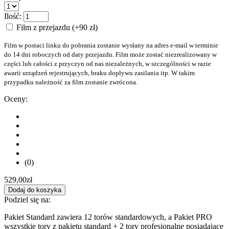
Ilość:
Film z przejazdu (+90 zł)
Film w postaci linku do pobrania zostanie wysłany na adres e-mail w terminie
do 14 dni roboczych od daty przejazdu. Film może zostać niezrealizowany w
części lub całości z przyczyn od nas niezależnych, w szczególności w razie
awarii urządzeń rejestrujących, braku dopływu zasilania itp. W takim
przypadku należność za film zostanie zwrócona.
Oceny:
(0)
529,00
zł
Dodaj do koszyka
Podziel się na:
Pakiet Standard zawiera 12 torów standardowych, a Pakiet PRO
wszystkie tory z pakietu standard + 2 tory profesjonalne posiadające