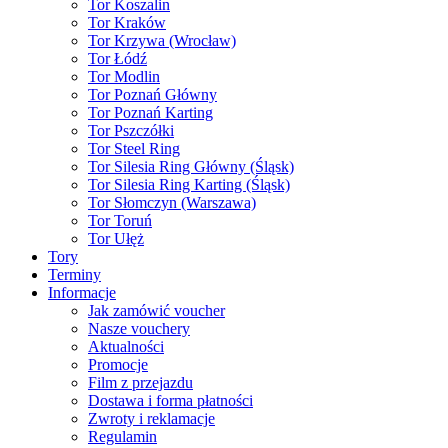
Tor Koszalin
Tor Kraków
Tor Krzywa (Wrocław)
Tor Łódź
Tor Modlin
Tor Poznań Główny
Tor Poznań Karting
Tor Pszczółki
Tor Steel Ring
Tor Silesia Ring Główny (Śląsk)
Tor Silesia Ring Karting (Śląsk)
Tor Słomczyn (Warszawa)
Tor Toruń
Tor Ułęż
Tory
Terminy
Informacje
Jak zamówić voucher
Nasze vouchery
Aktualności
Promocje
Film z przejazdu
Dostawa i forma płatności
Zwroty i reklamacje
Regulamin