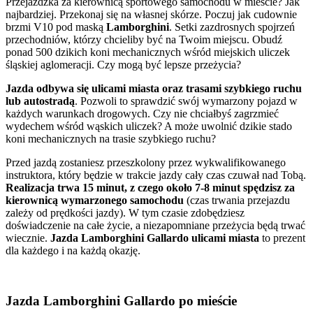
Przejażdżka za kierownicą sportowego samochodu w mieście? Jak
najbardziej. Przekonaj się na własnej skórze. Poczuj jak cudownie
brzmi V10 pod maską
Lamborghini
. Setki zazdrosnych spojrzeń
przechodniów, którzy chcieliby być na Twoim miejscu. Obudź
ponad 500 dzikich koni mechanicznych wśród miejskich uliczek
śląskiej aglomeracji. Czy mogą być lepsze przeżycia?
Jazda odbywa się ulicami miasta oraz trasami szybkiego ruchu
lub autostradą
. Pozwoli to sprawdzić swój wymarzony pojazd w
każdych warunkach drogowych. Czy nie chciałbyś zagrzmieć
wydechem wśród wąskich uliczek? A może uwolnić dzikie stado
koni mechanicznych na trasie szybkiego ruchu?
Przed jazdą zostaniesz przeszkolony przez wykwalifikowanego
instruktora, który będzie w trakcie jazdy cały czas czuwał nad Tobą.
Realizacja trwa 15 minut, z czego około 7-8 minut spędzisz za
kierownicą wymarzonego samochodu
(czas trwania przejazdu
zależy od prędkości jazdy). W tym czasie zdobędziesz
doświadczenie na całe życie, a niezapomniane przeżycia będą trwać
wiecznie.
Jazda Lamborghini Gallardo ulicami miasta
to prezent
dla każdego i na każdą okazję.
Jazda Lamborghini Gallardo po mieście