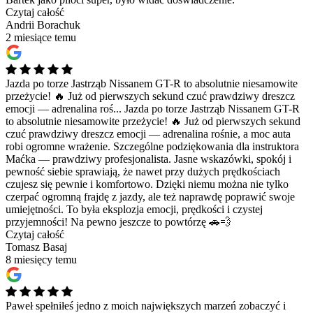
Czytaj całość
Andrii Borachuk
2 miesiące temu
Jazda po torze Jastrząb Nissanem GT-R to absolutnie niesamowite
przeżycie! 🔥 Już od pierwszych sekund czuć prawdziwy dreszcz
emocji — adrenalina roś...
Jazda po torze Jastrząb Nissanem GT-R
to absolutnie niesamowite przeżycie! 🔥 Już od pierwszych sekund
czuć prawdziwy dreszcz emocji — adrenalina rośnie, a moc auta
robi ogromne wrażenie. Szczególne podziękowania dla instruktora
Maćka — prawdziwy profesjonalista. Jasne wskazówki, spokój i
pewność siebie sprawiają, że nawet przy dużych prędkościach
czujesz się pewnie i komfortowo. Dzięki niemu można nie tylko
czerpać ogromną frajdę z jazdy, ale też naprawdę poprawić swoje
umiejętności. To była eksplozja emocji, prędkości i czystej
przyjemności! Na pewno jeszcze to powtórzę 🚗💨
Czytaj całość
Tomasz Basaj
8 miesięcy temu
Paweł spełniłeś jedno z moich największych marzeń zobaczyć i