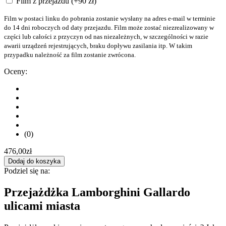
Film z przejazdu (+90 zł)
Film w postaci linku do pobrania zostanie wysłany na adres e-mail w terminie
do 14 dni roboczych od daty przejazdu. Film może zostać niezrealizowany w
części lub całości z przyczyn od nas niezależnych, w szczególności w razie
awarii urządzeń rejestrujących, braku dopływu zasilania itp. W takim
przypadku należność za film zostanie zwrócona.
Oceny:
(0)
476,00
zł
Dodaj do koszyka
Podziel się na:
Przejażdżka Lamborghini Gallardo
ulicami miasta