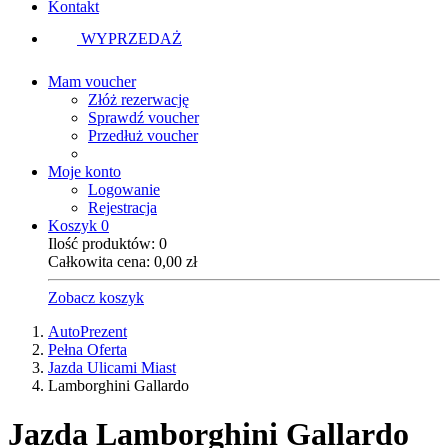
Kontakt
WYPRZEDAŻ
Mam voucher
Złóż rezerwację
Sprawdź voucher
Przedłuż voucher
Moje konto
Logowanie
Rejestracja
Koszyk
0
Ilość produktów:
0
Całkowita cena:
0,00
zł
Zobacz koszyk
AutoPrezent
Pełna Oferta
Jazda Ulicami Miast
Lamborghini Gallardo
Jazda
Lamborghini Gallardo