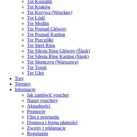
Tor Koszalin
Tor Kraków
Tor Krzywa (Wrocław)
Tor Łódź
Tor Modlin
Tor Poznań Główny
Tor Poznań Karting
Tor Pszczółki
Tor Steel Ring
Tor Silesia Ring Główny (Śląsk)
Tor Silesia Ring Karting (Śląsk)
Tor Słomczyn (Warszawa)
Tor Toruń
Tor Ułęż
Tory
Terminy
Informacje
Jak zamówić voucher
Nasze vouchery
Aktualności
Promocje
Film z przejazdu
Dostawa i forma płatności
Zwroty i reklamacje
Regulamin