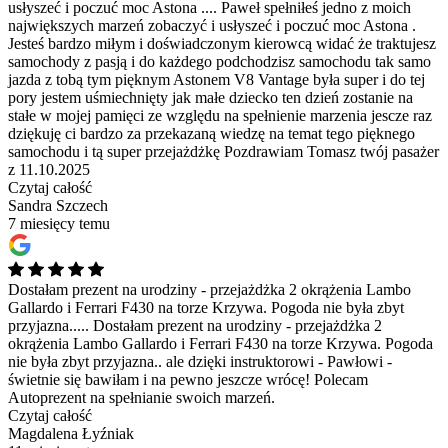
usłyszeć i poczuć moc Astona ....
Paweł spełniłeś jedno z moich
największych marzeń zobaczyć i usłyszeć i poczuć moc Astona .
Jesteś bardzo miłym i doświadczonym kierowcą widać że traktujesz
samochody z pasją i do każdego podchodzisz samochodu tak samo
jazda z tobą tym pięknym Astonem V8 Vantage była super i do tej
pory jestem uśmiechnięty jak małe dziecko ten dzień zostanie na
stałe w mojej pamięci ze względu na spełnienie marzenia jescze raz
dziękuję ci bardzo za przekazaną wiedzę na temat tego pięknego
samochodu i tą super przejażdżkę Pozdrawiam Tomasz twój pasażer
z 11.10.2025
Czytaj całość
Sandra Szczech
7 miesięcy temu
Dostałam prezent na urodziny - przejażdżka 2 okrążenia Lambo
Gallardo i Ferrari F430 na torze Krzywa. Pogoda nie była zbyt
przyjazna.....
Dostałam prezent na urodziny - przejażdżka 2
okrążenia Lambo Gallardo i Ferrari F430 na torze Krzywa. Pogoda
nie była zbyt przyjazna.. ale dzięki instruktorowi - Pawłowi -
świetnie się bawiłam i na pewno jeszcze wrócę! Polecam
Autoprezent na spełnianie swoich marzeń.
Czytaj całość
Magdalena Łyźniak