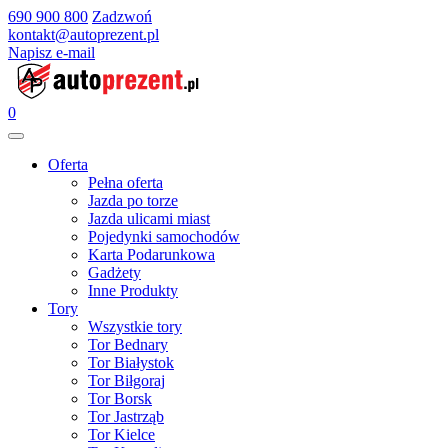
690 900 800
Zadzwoń
kontakt@autoprezent.pl
Napisz e-mail
0
Oferta
Pełna oferta
Jazda po torze
Jazda ulicami miast
Pojedynki samochodów
Karta Podarunkowa
Gadżety
Inne Produkty
Tory
Wszystkie tory
Tor Bednary
Tor Białystok
Tor Biłgoraj
Tor Borsk
Tor Jastrząb
Tor Kielce