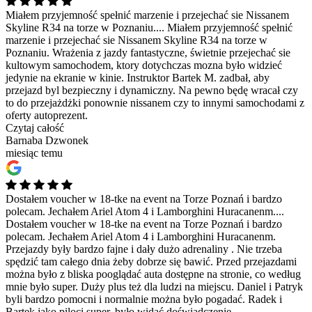
Miałem przyjemność spełnić marzenie i przejechać sie Nissanem
Skyline R34 na torze w Poznaniu....
Miałem przyjemność spełnić
marzenie i przejechać sie Nissanem Skyline R34 na torze w
Poznaniu. Wrażenia z jazdy fantastyczne, świetnie przejechać sie
kultowym samochodem, ktory dotychczas mozna było widzieć
jedynie na ekranie w kinie. Instruktor Bartek M. zadbał, aby
przejazd byl bezpieczny i dynamiczny. Na pewno będę wracał czy
to do przejażdżki ponownie nissanem czy to innymi samochodami z
oferty autoprezent.
Czytaj całość
Barnaba Dzwonek
miesiąc temu
Dostałem voucher w 18-tke na event na Torze Poznań i bardzo
polecam. Jechałem Ariel Atom 4 i Lamborghini Huracanenm....
Dostałem voucher w 18-tke na event na Torze Poznań i bardzo
polecam. Jechałem Ariel Atom 4 i Lamborghini Huracanenm.
Przejazdy były bardzo fajne i dały dużo adrenaliny . Nie trzeba
spędzić tam całego dnia żeby dobrze się bawić. Przed przejazdami
można było z bliska pooglądać auta dostępne na stronie, co według
mnie było super. Duży plus też dla ludzi na miejscu. Daniel i Patryk
byli bardzo pomocni i normalnie można było pogadać. Radek i
Bartek jako piloci super, było widać doświadczenie.