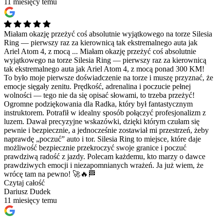
11 miesięcy temu
Miałam okazję przeżyć coś absolutnie wyjątkowego na torze Silesia
Ring — pierwszy raz za kierownicą tak ekstremalnego auta jak
Ariel Atom 4, z mocą ...
Miałam okazję przeżyć coś absolutnie
wyjątkowego na torze Silesia Ring — pierwszy raz za kierownicą
tak ekstremalnego auta jak Ariel Atom 4, z mocą ponad 300 KM!
To było moje pierwsze doświadczenie na torze i muszę przyznać, że
emocje sięgały zenitu. Prędkość, adrenalina i poczucie pełnej
wolności — tego nie da się opisać słowami, to trzeba przeżyć!
Ogromne podziękowania dla Radka, który był fantastycznym
instruktorem. Potrafił w idealny sposób połączyć profesjonalizm z
luzem. Dawał precyzyjne wskazówki, dzięki którym czułam się
pewnie i bezpiecznie, a jednocześnie zostawiał mi przestrzeń, żeby
naprawdę „poczuć” auto i tor. Silesia Ring to miejsce, które daje
możliwość bezpiecznie przekroczyć swoje granice i poczuć
prawdziwą radość z jazdy. Polecam każdemu, kto marzy o dawce
prawdziwych emocji i niezapomnianych wrażeń. Ja już wiem, że
wrócę tam na pewno! 🚀🔥🏁
Czytaj całość
Dariusz Dudek
11 miesięcy temu