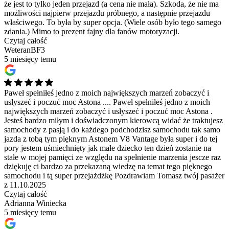
że jest to tylko jeden przejazd (a cena nie mała). Szkoda, że nie ma
możliwości najpierw przejazdu próbnego, a następnie przejazdu
właściwego. To była by super opcja. (Wiele osób było tego samego
zdania.) Mimo to prezent fajny dla fanów motoryzacji.
Czytaj całość
WeteranBF3
5 miesięcy temu
Paweł spełniłeś jedno z moich największych marzeń zobaczyć i
usłyszeć i poczuć moc Astona ....
Paweł spełniłeś jedno z moich
największych marzeń zobaczyć i usłyszeć i poczuć moc Astona .
Jesteś bardzo miłym i doświadczonym kierowcą widać że traktujesz
samochody z pasją i do każdego podchodzisz samochodu tak samo
jazda z tobą tym pięknym Astonem V8 Vantage była super i do tej
pory jestem uśmiechnięty jak małe dziecko ten dzień zostanie na
stałe w mojej pamięci ze względu na spełnienie marzenia jescze raz
dziękuję ci bardzo za przekazaną wiedzę na temat tego pięknego
samochodu i tą super przejażdżkę Pozdrawiam Tomasz twój pasażer
z 11.10.2025
Czytaj całość
Adrianna Winiecka
5 miesięcy temu