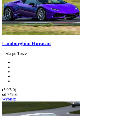
Lamborghini Huracan
Jazda po Torze
(5.0/5.0)
od
749
zł
Wybierz