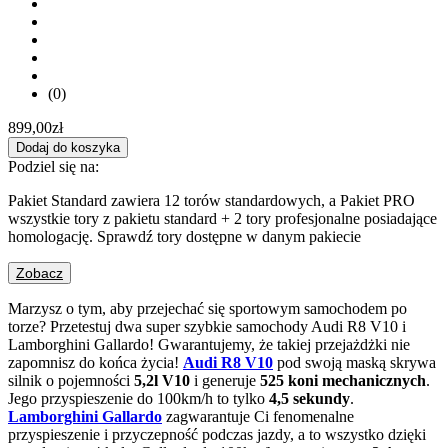
(0)
899,00
zł
Dodaj do koszyka
Podziel się na:
Pakiet Standard zawiera 12 torów standardowych, a Pakiet PRO
wszystkie tory z pakietu standard + 2 tory profesjonalne posiadające
homologację. Sprawdź tory dostępne w danym pakiecie
Zobacz
Marzysz o tym, aby przejechać się sportowym samochodem po
torze? Przetestuj dwa super szybkie samochody Audi R8 V10 i
Lamborghini Gallardo! Gwarantujemy, że takiej przejażdżki nie
zapomnisz do końca życia!
Audi R8 V10
pod swoją maską skrywa
silnik o pojemności
5,2l V10
i generuje
525 koni mechanicznych
.
Jego przyspieszenie do 100km/h to tylko
4,5 sekundy
.
Lamborghini Gallardo
zagwarantuje Ci fenomenalne
przyspieszenie i przyczepność podczas jazdy, a to wszystko dzięki