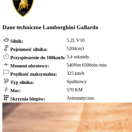
Dane techniczne Lamborghini Gallardo
5.2L V10
Silnik:
5204cm3
Pojemność silnika:
3.4 sekundy
Przyspieszenie do 100km/h:
540Nm 6500obr./min
Moment obrotowy:
325 km/h
Prędkość maksymalna:
Spalinowy
Typ silnika:
570 KM
Moc:
Automatyczna
Skrzynia biegów: