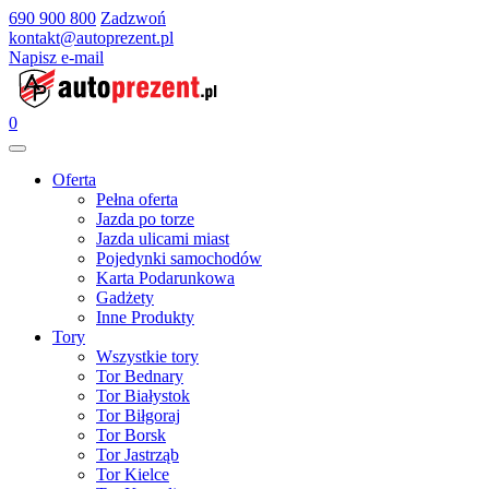
690 900 800
Zadzwoń
kontakt@autoprezent.pl
Napisz e-mail
0
Oferta
Pełna oferta
Jazda po torze
Jazda ulicami miast
Pojedynki samochodów
Karta Podarunkowa
Gadżety
Inne Produkty
Tory
Wszystkie tory
Tor Bednary
Tor Białystok
Tor Biłgoraj
Tor Borsk
Tor Jastrząb
Tor Kielce