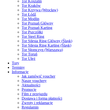
Tor Koszalin
Tor Kraków
Tor Krzywa (Wrocław)
Tor Łódź
Tor Modlin
Tor Poznań Główny
Tor Poznań Karting
Tor Pszczółki
Tor Steel Ring
Tor Silesia Ring Główny (Śląsk)
Tor Silesia Ring Karting (Śląsk)
Tor Słomczyn (Warszawa)
Tor Toruń
Tor Ułęż
Tory
Terminy
Informacje
Jak zamówić voucher
Nasze vouchery
Aktualności
Promocje
Film z przejazdu
Dostawa i forma płatności
Zwroty i reklamacje
Regulamin