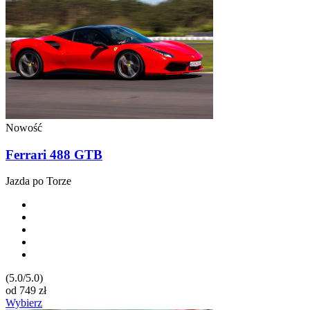
Nowość
Ferrari 488 GTB
Jazda po Torze
(5.0/5.0)
od
749
zł
Wybierz