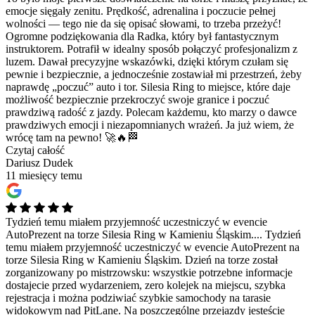
emocje sięgały zenitu. Prędkość, adrenalina i poczucie pełnej
wolności — tego nie da się opisać słowami, to trzeba przeżyć!
Ogromne podziękowania dla Radka, który był fantastycznym
instruktorem. Potrafił w idealny sposób połączyć profesjonalizm z
luzem. Dawał precyzyjne wskazówki, dzięki którym czułam się
pewnie i bezpiecznie, a jednocześnie zostawiał mi przestrzeń, żeby
naprawdę „poczuć” auto i tor. Silesia Ring to miejsce, które daje
możliwość bezpiecznie przekroczyć swoje granice i poczuć
prawdziwą radość z jazdy. Polecam każdemu, kto marzy o dawce
prawdziwych emocji i niezapomnianych wrażeń. Ja już wiem, że
wrócę tam na pewno! 🚀🔥🏁
Czytaj całość
Dariusz Dudek
11 miesięcy temu
Tydzień temu miałem przyjemność uczestniczyć w evencie
AutoPrezent na torze Silesia Ring w Kamieniu Śląskim....
Tydzień
temu miałem przyjemność uczestniczyć w evencie AutoPrezent na
torze Silesia Ring w Kamieniu Śląskim. Dzień na torze został
zorganizowany po mistrzowsku: wszystkie potrzebne informacje
dostajecie przed wydarzeniem, zero kolejek na miejscu, szybka
rejestracja i można podziwiać szybkie samochody na tarasie
widokowym nad PitLane. Na poszczególne przejazdy jesteście