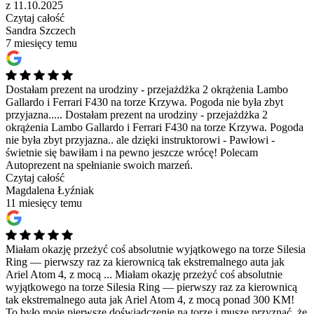
z 11.10.2025
Czytaj całość
Sandra Szczech
7 miesięcy temu
Dostałam prezent na urodziny - przejażdżka 2 okrążenia Lambo
Gallardo i Ferrari F430 na torze Krzywa. Pogoda nie była zbyt
przyjazna.....
Dostałam prezent na urodziny - przejażdżka 2
okrążenia Lambo Gallardo i Ferrari F430 na torze Krzywa. Pogoda
nie była zbyt przyjazna.. ale dzięki instruktorowi - Pawłowi -
świetnie się bawiłam i na pewno jeszcze wrócę! Polecam
Autoprezent na spełnianie swoich marzeń.
Czytaj całość
Magdalena Łyźniak
11 miesięcy temu
Miałam okazję przeżyć coś absolutnie wyjątkowego na torze Silesia
Ring — pierwszy raz za kierownicą tak ekstremalnego auta jak
Ariel Atom 4, z mocą ...
Miałam okazję przeżyć coś absolutnie
wyjątkowego na torze Silesia Ring — pierwszy raz za kierownicą
tak ekstremalnego auta jak Ariel Atom 4, z mocą ponad 300 KM!
To było moje pierwsze doświadczenie na torze i muszę przyznać, że