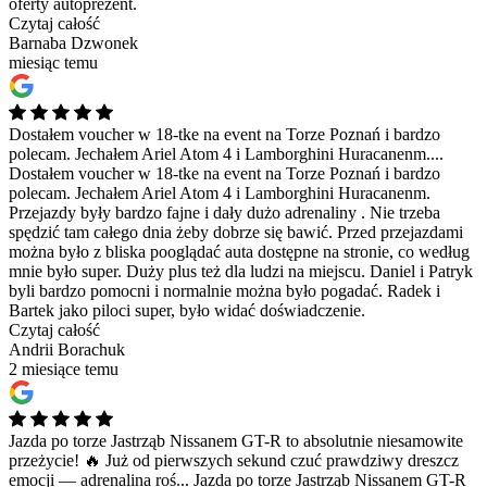
oferty autoprezent.
Czytaj całość
Barnaba Dzwonek
miesiąc temu
Dostałem voucher w 18-tke na event na Torze Poznań i bardzo
polecam. Jechałem Ariel Atom 4 i Lamborghini Huracanenm....
Dostałem voucher w 18-tke na event na Torze Poznań i bardzo
polecam. Jechałem Ariel Atom 4 i Lamborghini Huracanenm.
Przejazdy były bardzo fajne i dały dużo adrenaliny . Nie trzeba
spędzić tam całego dnia żeby dobrze się bawić. Przed przejazdami
można było z bliska pooglądać auta dostępne na stronie, co według
mnie było super. Duży plus też dla ludzi na miejscu. Daniel i Patryk
byli bardzo pomocni i normalnie można było pogadać. Radek i
Bartek jako piloci super, było widać doświadczenie.
Czytaj całość
Andrii Borachuk
2 miesiące temu
Jazda po torze Jastrząb Nissanem GT-R to absolutnie niesamowite
przeżycie! 🔥 Już od pierwszych sekund czuć prawdziwy dreszcz
emocji — adrenalina roś...
Jazda po torze Jastrząb Nissanem GT-R