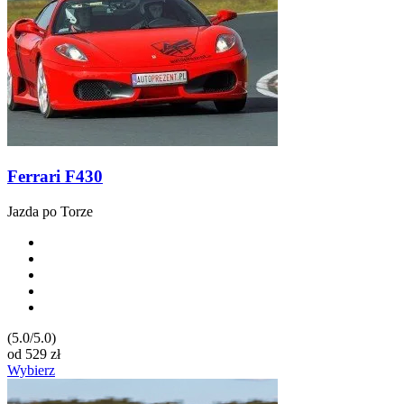
Ferrari F430
Jazda po Torze
(5.0/5.0)
od
529
zł
Wybierz