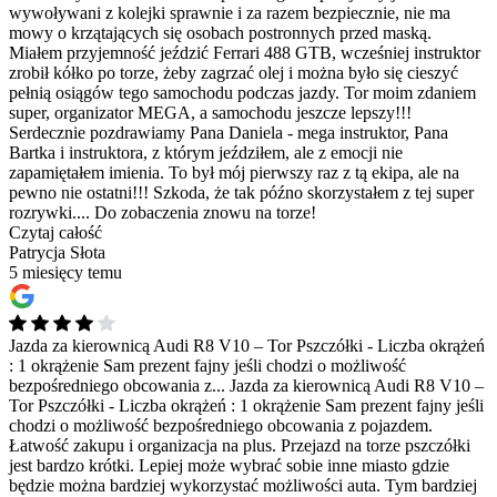
wywoływani z kolejki sprawnie i za razem bezpiecznie, nie ma
mowy o krzątających się osobach postronnych przed maską.
Miałem przyjemność jeździć Ferrari 488 GTB, wcześniej instruktor
zrobił kółko po torze, żeby zagrzać olej i można było się cieszyć
pełnią osiągów tego samochodu podczas jazdy. Tor moim zdaniem
super, organizator MEGA, a samochodu jeszcze lepszy!!!
Serdecznie pozdrawiamy Pana Daniela - mega instruktor, Pana
Bartka i instruktora, z którym jeździłem, ale z emocji nie
zapamiętałem imienia. To był mój pierwszy raz z tą ekipa, ale na
pewno nie ostatni!!! Szkoda, że tak późno skorzystałem z tej super
rozrywki.... Do zobaczenia znowu na torze!
Czytaj całość
Patrycja Słota
5 miesięcy temu
Jazda za kierownicą Audi R8 V10 – Tor Pszczółki - Liczba okrążeń
: 1 okrążenie Sam prezent fajny jeśli chodzi o możliwość
bezpośredniego obcowania z...
Jazda za kierownicą Audi R8 V10 –
Tor Pszczółki - Liczba okrążeń : 1 okrążenie Sam prezent fajny jeśli
chodzi o możliwość bezpośredniego obcowania z pojazdem.
Łatwość zakupu i organizacja na plus. Przejazd na torze pszczółki
jest bardzo krótki. Lepiej może wybrać sobie inne miasto gdzie
będzie można bardziej wykorzystać możliwości auta. Tym bardziej