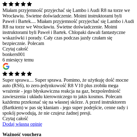
Miałam przyjemność przyjechać się Lambo i Audi R8 na torze we
Wrocławiu. Świetne doświadczenie. Moimi instruktorami byli
Paweł i Bartek....
Miałam przyjemność przyjechać się Lambo i Audi
R8 na torze we Wrocławiu. Świetne doświadczenie. Moimi
instruktorami byli Paweł i Bartek. Chlopaki dawali fantastyczne
wskazówki i porady. Cały czas podczas jazdy czułam się
bezpiecznie. Polecam
Czytaj całość
bonkers001
6 miesięcy temu
Super sprawa....
Super sprawa. Pomimo, że użytkuję dość mocne
auto (RS6), to zero-jedynkowość R8 V10 plus zrobiła mega
wrażenie - jego błyskawiczna reakcja na gaz, bezpośredniość
zawieszenia i układu kierowniczego to jakis kosmos. Polecam
każdemu przekonać się na własnej skórze. A przed instruktorem
(Bartkiem) w pas się kłaniam - jego super podejście, cenne rady i
spokój powodują, że nie czujesz żadnej presji.
Czytaj całość
Dodaj własną opinię
Ważność vouchera