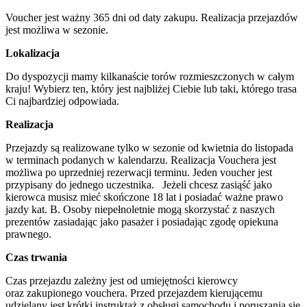
Voucher jest ważny 365 dni od daty zakupu. Realizacja przejazdów
jest możliwa w sezonie.
Lokalizacja
Do dyspozycji mamy kilkanaście torów rozmieszczonych w całym
kraju! Wybierz ten, który jest najbliżej Ciebie lub taki, którego trasa
Ci najbardziej odpowiada.
Realizacja
Przejazdy są realizowane tylko w sezonie od kwietnia do listopada
w terminach podanych w kalendarzu. Realizacja Vouchera jest
możliwa po uprzedniej rezerwacji terminu. Jeden voucher jest
przypisany do jednego uczestnika. Jeżeli chcesz zasiąść jako
kierowca musisz mieć skończone 18 lat i posiadać ważne prawo
jazdy kat. B. Osoby niepełnoletnie mogą skorzystać z naszych
prezentów zasiadając jako pasażer i posiadając zgodę opiekuna
prawnego.
Czas trwania
Czas przejazdu zależny jest od umiejętności kierowcy
oraz zakupionego vouchera. Przed przejazdem kierującemu
udzielany jest krótki instruktaż z obsługi samochodu i poruszania się