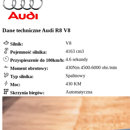
Dane techniczne Audi R8 V8
V8
Silnik:
4163 cm3
Pojemność silnika:
4.6 sekundy
Przyspieszenie do 100km/h:
430Nm 4500-6000 obr./min
Moment obrotowy:
Spalinowy
Typ silnika:
430 KM
Moc:
Automatyczna
Skrzynia biegów: