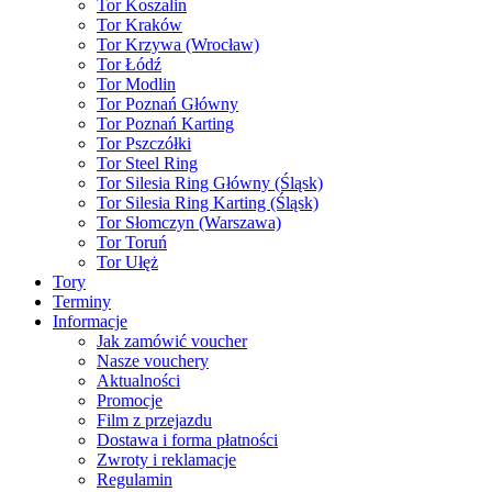
Tor Koszalin
Tor Kraków
Tor Krzywa (Wrocław)
Tor Łódź
Tor Modlin
Tor Poznań Główny
Tor Poznań Karting
Tor Pszczółki
Tor Steel Ring
Tor Silesia Ring Główny (Śląsk)
Tor Silesia Ring Karting (Śląsk)
Tor Słomczyn (Warszawa)
Tor Toruń
Tor Ułęż
Tory
Terminy
Informacje
Jak zamówić voucher
Nasze vouchery
Aktualności
Promocje
Film z przejazdu
Dostawa i forma płatności
Zwroty i reklamacje
Regulamin