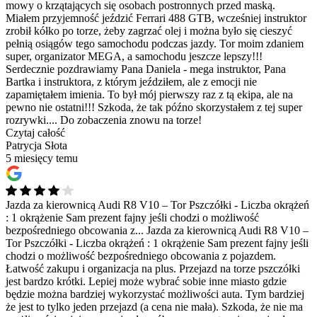
mowy o krzątających się osobach postronnych przed maską.
Miałem przyjemność jeździć Ferrari 488 GTB, wcześniej instruktor
zrobił kółko po torze, żeby zagrzać olej i można było się cieszyć
pełnią osiągów tego samochodu podczas jazdy. Tor moim zdaniem
super, organizator MEGA, a samochodu jeszcze lepszy!!!
Serdecznie pozdrawiamy Pana Daniela - mega instruktor, Pana
Bartka i instruktora, z którym jeździłem, ale z emocji nie
zapamiętałem imienia. To był mój pierwszy raz z tą ekipa, ale na
pewno nie ostatni!!! Szkoda, że tak późno skorzystałem z tej super
rozrywki.... Do zobaczenia znowu na torze!
Czytaj całość
Patrycja Słota
5 miesięcy temu
Jazda za kierownicą Audi R8 V10 – Tor Pszczółki - Liczba okrążeń
: 1 okrążenie Sam prezent fajny jeśli chodzi o możliwość
bezpośredniego obcowania z...
Jazda za kierownicą Audi R8 V10 –
Tor Pszczółki - Liczba okrążeń : 1 okrążenie Sam prezent fajny jeśli
chodzi o możliwość bezpośredniego obcowania z pojazdem.
Łatwość zakupu i organizacja na plus. Przejazd na torze pszczółki
jest bardzo krótki. Lepiej może wybrać sobie inne miasto gdzie
będzie można bardziej wykorzystać możliwości auta. Tym bardziej
że jest to tylko jeden przejazd (a cena nie mała). Szkoda, że nie ma