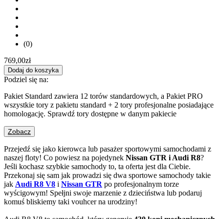
(0)
769,00
zł
Dodaj do koszyka
Podziel się na:
Pakiet Standard zawiera 12 torów standardowych, a Pakiet PRO
wszystkie tory z pakietu standard + 2 tory profesjonalne posiadające
homologację. Sprawdź tory dostępne w danym pakiecie
Zobacz
Przejedź się jako kierowca lub pasażer sportowymi samochodami z
naszej floty! Co powiesz na pojedynek
Nissan GTR i Audi R8
?
Jeśli kochasz szybkie samochody to, ta oferta jest dla Ciebie.
Przekonaj się sam jak prowadzi się dwa sportowe samochody takie
jak
Audi R8 V8
i
Nissan GTR
po profesjonalnym torze
wyścigowym! Spełjni swoje marzenie z dzieciństwa lub podaruj
komuś bliskiemy taki vouhcer na urodziny!