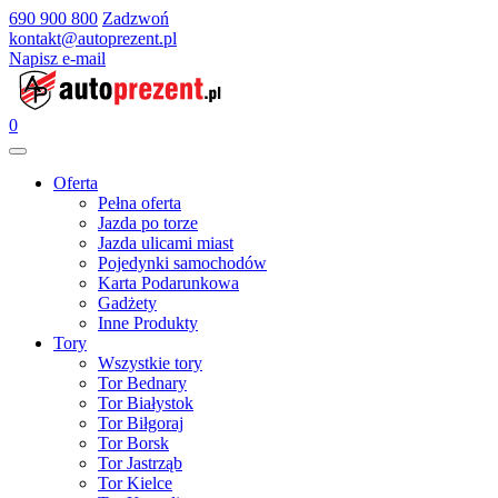
690 900 800
Zadzwoń
kontakt@autoprezent.pl
Napisz e-mail
0
Oferta
Pełna oferta
Jazda po torze
Jazda ulicami miast
Pojedynki samochodów
Karta Podarunkowa
Gadżety
Inne Produkty
Tory
Wszystkie tory
Tor Bednary
Tor Białystok
Tor Biłgoraj
Tor Borsk
Tor Jastrząb
Tor Kielce