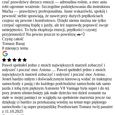
czuć prawdziwy dreszcz emocji — adrenalina rośnie, a moc auta
robi ogromne wrażenie. Szczególne podziękowania dla instruktora
Maćka — prawdziwy profesjonalista. Jasne wskazówki, spokój i
pewność siebie sprawiają, że nawet przy dużych prędkościach
czujesz się pewnie i komfortowo. Dzięki niemu można nie tylko
czerpać ogromną frajdę z jazdy, ale też naprawdę poprawić swoje
umiejętności. To była eksplozja emocji, prędkości i czystej
przyjemności! Na pewno jeszcze to powtórzę 🚗💨
Czytaj całość
Tomasz Basaj
8 miesięcy temu
Paweł spełniłeś jedno z moich największych marzeń zobaczyć i
usłyszeć i poczuć moc Astona ....
Paweł spełniłeś jedno z moich
największych marzeń zobaczyć i usłyszeć i poczuć moc Astona .
Jesteś bardzo miłym i doświadczonym kierowcą widać że traktujesz
samochody z pasją i do każdego podchodzisz samochodu tak samo
jazda z tobą tym pięknym Astonem V8 Vantage była super i do tej
pory jestem uśmiechnięty jak małe dziecko ten dzień zostanie na
stałe w mojej pamięci ze względu na spełnienie marzenia jescze raz
dziękuję ci bardzo za przekazaną wiedzę na temat tego pięknego
samochodu i tą super przejażdżkę Pozdrawiam Tomasz twój pasażer
z 11.10.2025