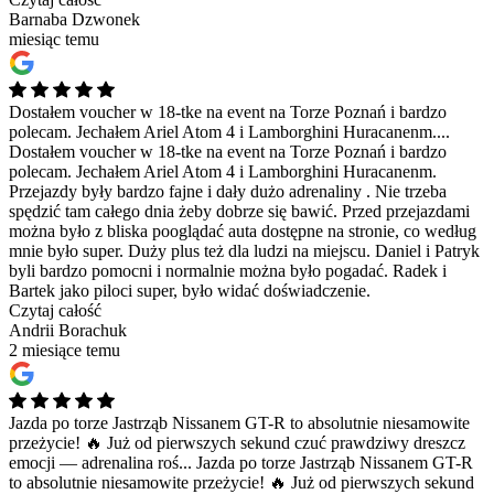
Barnaba Dzwonek
miesiąc temu
Dostałem voucher w 18-tke na event na Torze Poznań i bardzo
polecam. Jechałem Ariel Atom 4 i Lamborghini Huracanenm....
Dostałem voucher w 18-tke na event na Torze Poznań i bardzo
polecam. Jechałem Ariel Atom 4 i Lamborghini Huracanenm.
Przejazdy były bardzo fajne i dały dużo adrenaliny . Nie trzeba
spędzić tam całego dnia żeby dobrze się bawić. Przed przejazdami
można było z bliska pooglądać auta dostępne na stronie, co według
mnie było super. Duży plus też dla ludzi na miejscu. Daniel i Patryk
byli bardzo pomocni i normalnie można było pogadać. Radek i
Bartek jako piloci super, było widać doświadczenie.
Czytaj całość
Andrii Borachuk
2 miesiące temu
Jazda po torze Jastrząb Nissanem GT-R to absolutnie niesamowite
przeżycie! 🔥 Już od pierwszych sekund czuć prawdziwy dreszcz
emocji — adrenalina roś...
Jazda po torze Jastrząb Nissanem GT-R
to absolutnie niesamowite przeżycie! 🔥 Już od pierwszych sekund