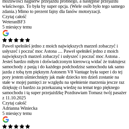
możliwości najpierw przejazdu próbnego, a następnie przejazdu
właściwego. To była by super opcja. (Wiele osób było tego samego
zdania.) Mimo to prezent fajny dla fanów motoryzacji.
Czytaj całość
WeteranBF3
5 miesięcy temu
Paweł spełniłeś jedno z moich największych marzeń zobaczyć i
usłyszeć i poczuć moc Astona ....
Paweł spełniłeś jedno z moich
największych marzeń zobaczyć i usłyszeć i poczuć moc Astona .
Jesteś bardzo miłym i doświadczonym kierowcą widać że traktujesz
samochody z pasją i do każdego podchodzisz samochodu tak samo
jazda z tobą tym pięknym Astonem V8 Vantage była super i do tej
pory jestem uśmiechnięty jak małe dziecko ten dzień zostanie na
stałe w mojej pamięci ze względu na spełnienie marzenia jescze raz
dziękuję ci bardzo za przekazaną wiedzę na temat tego pięknego
samochodu i tą super przejażdżkę Pozdrawiam Tomasz twój pasażer
z 11.10.2025
Czytaj całość
Adrianna Winiecka
5 miesięcy temu