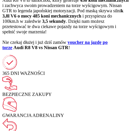
Audi R8 V8 to samochód, który generuje
430 koni mechanicznych
i zachwyca swoim prowadzeniem na torze wyścigowym. Nissan
GTR to legenda japońskiej motoryzacji. Pod maską skrywa silni
k
3,8l V6 o mocy 485 koni mechanicznych
i przyspiesza do
100km.h w zaledwie
3,5 sekundy
. Dzięki nam możesz
przetestować te dwa ciekawe pojazdy na torze wyścigowym i
spełnić swoje marzenia!
Nie czekaj dłużej i już dziś zamów
voucher na jazdę po
torze
Audi R8 V8 vs Nissan GTR
!
365 DNI
WAŻNOŚCI
BEZPIECZNE
ZAKUPY
GWARANCJA
ADRENALINY