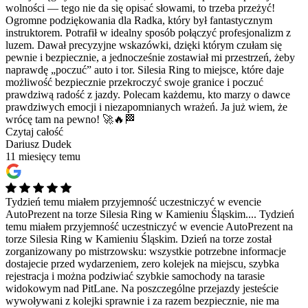
wolności — tego nie da się opisać słowami, to trzeba przeżyć!
Ogromne podziękowania dla Radka, który był fantastycznym
instruktorem. Potrafił w idealny sposób połączyć profesjonalizm z
luzem. Dawał precyzyjne wskazówki, dzięki którym czułam się
pewnie i bezpiecznie, a jednocześnie zostawiał mi przestrzeń, żeby
naprawdę „poczuć” auto i tor. Silesia Ring to miejsce, które daje
możliwość bezpiecznie przekroczyć swoje granice i poczuć
prawdziwą radość z jazdy. Polecam każdemu, kto marzy o dawce
prawdziwych emocji i niezapomnianych wrażeń. Ja już wiem, że
wrócę tam na pewno! 🚀🔥🏁
Czytaj całość
Dariusz Dudek
11 miesięcy temu
Tydzień temu miałem przyjemność uczestniczyć w evencie
AutoPrezent na torze Silesia Ring w Kamieniu Śląskim....
Tydzień
temu miałem przyjemność uczestniczyć w evencie AutoPrezent na
torze Silesia Ring w Kamieniu Śląskim. Dzień na torze został
zorganizowany po mistrzowsku: wszystkie potrzebne informacje
dostajecie przed wydarzeniem, zero kolejek na miejscu, szybka
rejestracja i można podziwiać szybkie samochody na tarasie
widokowym nad PitLane. Na poszczególne przejazdy jesteście
wywoływani z kolejki sprawnie i za razem bezpiecznie, nie ma