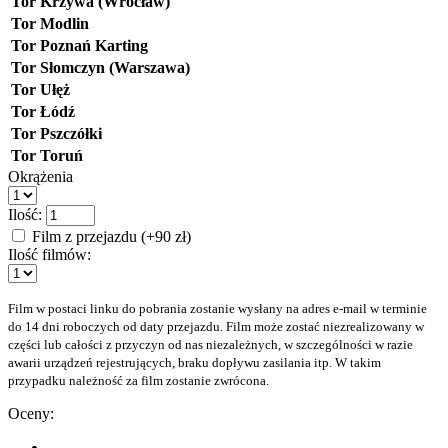
Tor Krzywa (Wrocław)
Tor Modlin
Tor Poznań Karting
Tor Słomczyn (Warszawa)
Tor Ułęż
Tor Łódź
Tor Pszczółki
Tor Toruń
Okrążenia
Ilość:
Film z przejazdu (+90 zł)
Ilość filmów:
Film w postaci linku do pobrania zostanie wysłany na adres e-mail w terminie
do 14 dni roboczych od daty przejazdu. Film może zostać niezrealizowany w
części lub całości z przyczyn od nas niezależnych, w szczególności w razie
awarii urządzeń rejestrujących, braku dopływu zasilania itp. W takim
przypadku należność za film zostanie zwrócona.
Oceny: