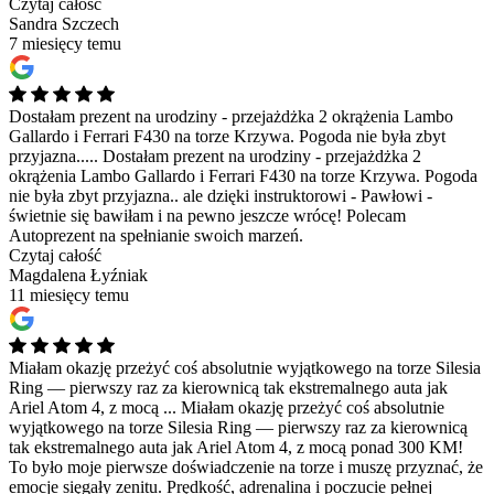
Czytaj całość
Sandra Szczech
7 miesięcy temu
Dostałam prezent na urodziny - przejażdżka 2 okrążenia Lambo
Gallardo i Ferrari F430 na torze Krzywa. Pogoda nie była zbyt
przyjazna.....
Dostałam prezent na urodziny - przejażdżka 2
okrążenia Lambo Gallardo i Ferrari F430 na torze Krzywa. Pogoda
nie była zbyt przyjazna.. ale dzięki instruktorowi - Pawłowi -
świetnie się bawiłam i na pewno jeszcze wrócę! Polecam
Autoprezent na spełnianie swoich marzeń.
Czytaj całość
Magdalena Łyźniak
11 miesięcy temu
Miałam okazję przeżyć coś absolutnie wyjątkowego na torze Silesia
Ring — pierwszy raz za kierownicą tak ekstremalnego auta jak
Ariel Atom 4, z mocą ...
Miałam okazję przeżyć coś absolutnie
wyjątkowego na torze Silesia Ring — pierwszy raz za kierownicą
tak ekstremalnego auta jak Ariel Atom 4, z mocą ponad 300 KM!
To było moje pierwsze doświadczenie na torze i muszę przyznać, że
emocje sięgały zenitu. Prędkość, adrenalina i poczucie pełnej