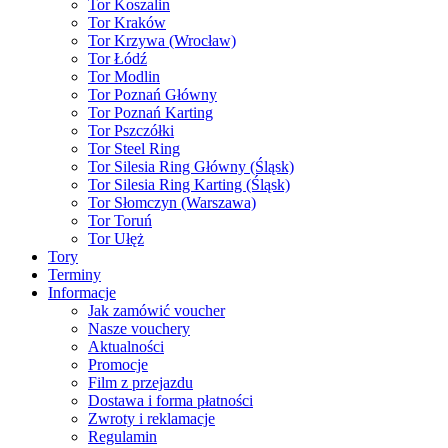
Tor Koszalin
Tor Kraków
Tor Krzywa (Wrocław)
Tor Łódź
Tor Modlin
Tor Poznań Główny
Tor Poznań Karting
Tor Pszczółki
Tor Steel Ring
Tor Silesia Ring Główny (Śląsk)
Tor Silesia Ring Karting (Śląsk)
Tor Słomczyn (Warszawa)
Tor Toruń
Tor Ułęż
Tory
Terminy
Informacje
Jak zamówić voucher
Nasze vouchery
Aktualności
Promocje
Film z przejazdu
Dostawa i forma płatności
Zwroty i reklamacje
Regulamin