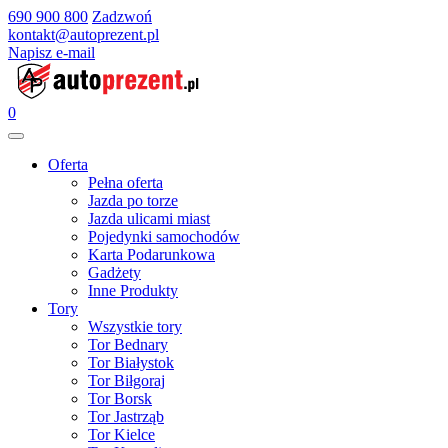
690 900 800
Zadzwoń
kontakt@autoprezent.pl
Napisz e-mail
0
Oferta
Pełna oferta
Jazda po torze
Jazda ulicami miast
Pojedynki samochodów
Karta Podarunkowa
Gadżety
Inne Produkty
Tory
Wszystkie tory
Tor Bednary
Tor Białystok
Tor Biłgoraj
Tor Borsk
Tor Jastrząb
Tor Kielce