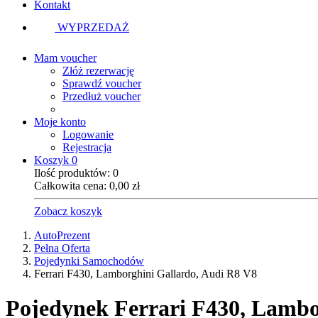
Kontakt
WYPRZEDAŻ
Mam voucher
Złóż rezerwację
Sprawdź voucher
Przedłuż voucher
Moje konto
Logowanie
Rejestracja
Koszyk
0
Ilość produktów:
0
Całkowita cena:
0,00
zł
Zobacz koszyk
AutoPrezent
Pełna Oferta
Pojedynki Samochodów
Ferrari F430, Lamborghini Gallardo, Audi R8 V8
Pojedynek
Ferrari F430, Lambo