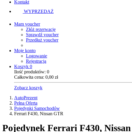
Kontakt
WYPRZEDAŻ
Mam voucher
Złóż rezerwację
Sprawdź voucher
Przedłuż voucher
Moje konto
Logowanie
Rejestracja
Koszyk
0
Ilość produktów:
0
Całkowita cena:
0,00
zł
Zobacz koszyk
AutoPrezent
Pełna Oferta
Pojedynki Samochodów
Ferrari F430, Nissan GTR
Pojedynek
Ferrari F430, Nissa