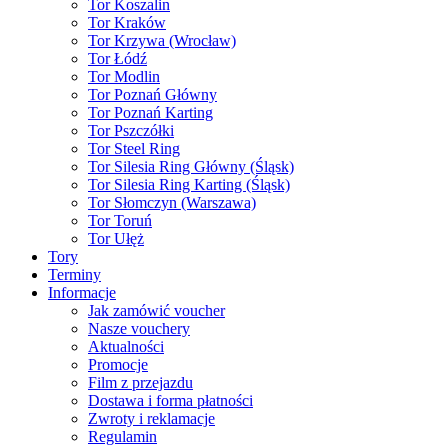
Tor Koszalin
Tor Kraków
Tor Krzywa (Wrocław)
Tor Łódź
Tor Modlin
Tor Poznań Główny
Tor Poznań Karting
Tor Pszczółki
Tor Steel Ring
Tor Silesia Ring Główny (Śląsk)
Tor Silesia Ring Karting (Śląsk)
Tor Słomczyn (Warszawa)
Tor Toruń
Tor Ułęż
Tory
Terminy
Informacje
Jak zamówić voucher
Nasze vouchery
Aktualności
Promocje
Film z przejazdu
Dostawa i forma płatności
Zwroty i reklamacje
Regulamin