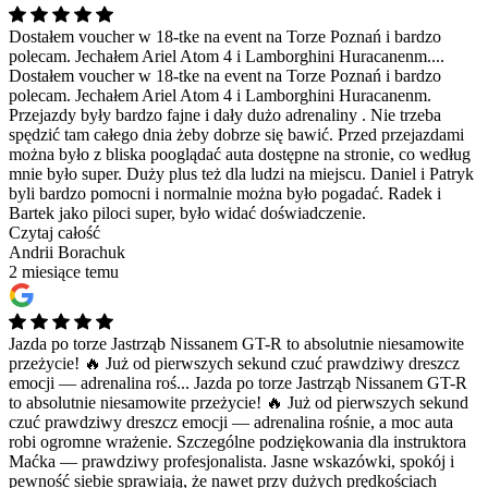
Dostałem voucher w 18-tke na event na Torze Poznań i bardzo
polecam. Jechałem Ariel Atom 4 i Lamborghini Huracanenm....
Dostałem voucher w 18-tke na event na Torze Poznań i bardzo
polecam. Jechałem Ariel Atom 4 i Lamborghini Huracanenm.
Przejazdy były bardzo fajne i dały dużo adrenaliny . Nie trzeba
spędzić tam całego dnia żeby dobrze się bawić. Przed przejazdami
można było z bliska pooglądać auta dostępne na stronie, co według
mnie było super. Duży plus też dla ludzi na miejscu. Daniel i Patryk
byli bardzo pomocni i normalnie można było pogadać. Radek i
Bartek jako piloci super, było widać doświadczenie.
Czytaj całość
Andrii Borachuk
2 miesiące temu
Jazda po torze Jastrząb Nissanem GT-R to absolutnie niesamowite
przeżycie! 🔥 Już od pierwszych sekund czuć prawdziwy dreszcz
emocji — adrenalina roś...
Jazda po torze Jastrząb Nissanem GT-R
to absolutnie niesamowite przeżycie! 🔥 Już od pierwszych sekund
czuć prawdziwy dreszcz emocji — adrenalina rośnie, a moc auta
robi ogromne wrażenie. Szczególne podziękowania dla instruktora
Maćka — prawdziwy profesjonalista. Jasne wskazówki, spokój i
pewność siebie sprawiają, że nawet przy dużych prędkościach