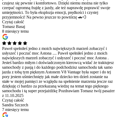
czujesz się pewnie i komfortowo. Dzięki niemu można nie tylko
czerpać ogromną frajdę z jazdy, ale też naprawdę poprawić swoje
umiejętności. To była eksplozja emocji, prędkości i czystej
przyjemności! Na pewno jeszcze to powtórzę 🚗💨
Czytaj całość
Tomasz Basaj
8 miesięcy temu
Paweł spełniłeś jedno z moich największych marzeń zobaczyć i
usłyszeć i poczuć moc Astona ....
Paweł spełniłeś jedno z moich
największych marzeń zobaczyć i usłyszeć i poczuć moc Astona .
Jesteś bardzo miłym i doświadczonym kierowcą widać że traktujesz
samochody z pasją i do każdego podchodzisz samochodu tak samo
jazda z tobą tym pięknym Astonem V8 Vantage była super i do tej
pory jestem uśmiechnięty jak małe dziecko ten dzień zostanie na
stałe w mojej pamięci ze względu na spełnienie marzenia jescze raz
dziękuję ci bardzo za przekazaną wiedzę na temat tego pięknego
samochodu i tą super przejażdżkę Pozdrawiam Tomasz twój pasażer
z 11.10.2025
Czytaj całość
Sandra Szczech
7 miesięcy temu