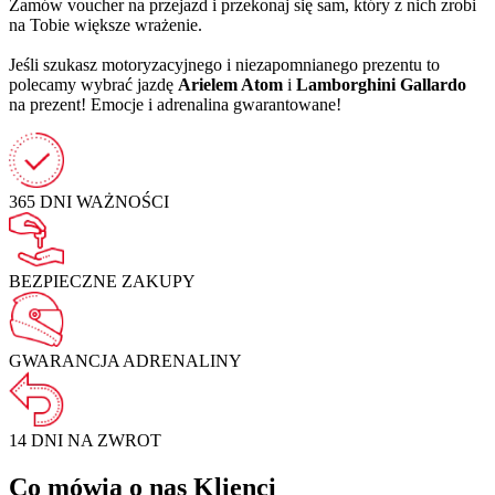
Zamów voucher na przejazd i przekonaj się sam, który z nich zrobi
na Tobie większe wrażenie.
Jeśli szukasz motoryzacyjnego i niezapomnianego prezentu to
polecamy wybrać jazdę
Arielem Atom
i
Lamborghini Gallardo
na prezent! Emocje i adrenalina gwarantowane!
365 DNI
WAŻNOŚCI
BEZPIECZNE
ZAKUPY
GWARANCJA
ADRENALINY
14 DNI NA
ZWROT
Co mówią o nas Klienci