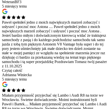
WeteranBF3
5 miesięcy temu
Paweł spełniłeś jedno z moich największych marzeń zobaczyć i
usłyszeć i poczuć moc Astona ....
Paweł spełniłeś jedno z moich
największych marzeń zobaczyć i usłyszeć i poczuć moc Astona .
Jesteś bardzo miłym i doświadczonym kierowcą widać że traktujesz
samochody z pasją i do każdego podchodzisz samochodu tak samo
jazda z tobą tym pięknym Astonem V8 Vantage była super i do tej
pory jestem uśmiechnięty jak małe dziecko ten dzień zostanie na
stałe w mojej pamięci ze względu na spełnienie marzenia jescze raz
dziękuję ci bardzo za przekazaną wiedzę na temat tego pięknego
samochodu i tą super przejażdżkę Pozdrawiam Tomasz twój pasażer
z 11.10.2025
Czytaj całość
Adrianna Winiecka
5 miesięcy temu
Miałam przyjemność przyjechać się Lambo i Audi R8 na torze we
Wrocławiu. Świetne doświadczenie. Moimi instruktorami byli
Paweł i Bartek....
Miałam przyjemność przyjechać się Lambo i Audi
R8 na torze we Wrocławiu. Świetne doświadczenie. Moimi