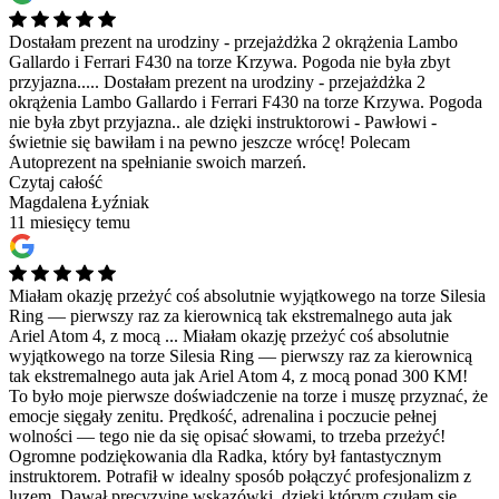
Dostałam prezent na urodziny - przejażdżka 2 okrążenia Lambo
Gallardo i Ferrari F430 na torze Krzywa. Pogoda nie była zbyt
przyjazna.....
Dostałam prezent na urodziny - przejażdżka 2
okrążenia Lambo Gallardo i Ferrari F430 na torze Krzywa. Pogoda
nie była zbyt przyjazna.. ale dzięki instruktorowi - Pawłowi -
świetnie się bawiłam i na pewno jeszcze wrócę! Polecam
Autoprezent na spełnianie swoich marzeń.
Czytaj całość
Magdalena Łyźniak
11 miesięcy temu
Miałam okazję przeżyć coś absolutnie wyjątkowego na torze Silesia
Ring — pierwszy raz za kierownicą tak ekstremalnego auta jak
Ariel Atom 4, z mocą ...
Miałam okazję przeżyć coś absolutnie
wyjątkowego na torze Silesia Ring — pierwszy raz za kierownicą
tak ekstremalnego auta jak Ariel Atom 4, z mocą ponad 300 KM!
To było moje pierwsze doświadczenie na torze i muszę przyznać, że
emocje sięgały zenitu. Prędkość, adrenalina i poczucie pełnej
wolności — tego nie da się opisać słowami, to trzeba przeżyć!
Ogromne podziękowania dla Radka, który był fantastycznym
instruktorem. Potrafił w idealny sposób połączyć profesjonalizm z
luzem. Dawał precyzyjne wskazówki, dzięki którym czułam się