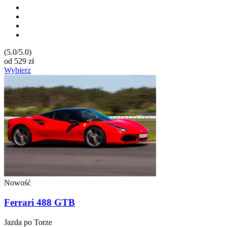
(5.0/5.0)
od
529
zł
Wybierz
Nowość
Ferrari 488 GTB
Jazda po Torze