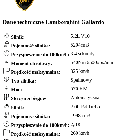
Dane techniczne Lamborghini Gallardo
5.2L V10
Silnik:
5204cm3
Pojemność silnika:
3.4 sekundy
Przyspieszenie do 100km/h:
540Nm 6500obr./min
Moment obrotowy:
325 km/h
Prędkość maksymalna:
Spalinowy
Typ silnika:
570 KM
Moc:
Automatyczna
Skrzynia biegów:
2.0L R4 Turbo
Silnik:
1998 cm3
Pojemność silnika:
2,8 s
Przyspieszenie do 100km/h:
260 km/h
Prędkość maksymalna: