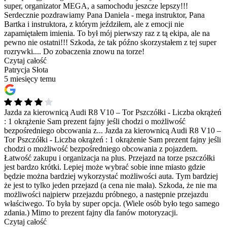
super, organizator MEGA, a samochodu jeszcze lepszy!!!
Serdecznie pozdrawiamy Pana Daniela - mega instruktor, Pana
Bartka i instruktora, z którym jeździłem, ale z emocji nie
zapamiętałem imienia. To był mój pierwszy raz z tą ekipa, ale na
pewno nie ostatni!!! Szkoda, że tak późno skorzystałem z tej super
rozrywki.... Do zobaczenia znowu na torze!
Czytaj całość
Patrycja Słota
5 miesięcy temu
Jazda za kierownicą Audi R8 V10 – Tor Pszczółki - Liczba okrążeń
: 1 okrążenie Sam prezent fajny jeśli chodzi o możliwość
bezpośredniego obcowania z...
Jazda za kierownicą Audi R8 V10 –
Tor Pszczółki - Liczba okrążeń : 1 okrążenie Sam prezent fajny jeśli
chodzi o możliwość bezpośredniego obcowania z pojazdem.
Łatwość zakupu i organizacja na plus. Przejazd na torze pszczółki
jest bardzo krótki. Lepiej może wybrać sobie inne miasto gdzie
będzie można bardziej wykorzystać możliwości auta. Tym bardziej
że jest to tylko jeden przejazd (a cena nie mała). Szkoda, że nie ma
możliwości najpierw przejazdu próbnego, a następnie przejazdu
właściwego. To była by super opcja. (Wiele osób było tego samego
zdania.) Mimo to prezent fajny dla fanów motoryzacji.
Czytaj całość