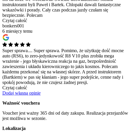
instruktorami byli Paweł i Bartek. Chlopaki dawali fantastyczne
wskazówki i porady. Cały czas podczas jazdy czułam się
bezpiecznie. Polecam
Czytaj całość
bonkers001
6 miesięcy temu
Super sprawa....
Super sprawa. Pomimo, że użytkuję dość mocne
auto (RS6), to zero-jedynkowość R8 V10 plus zrobiła mega
wrażenie - jego błyskawiczna reakcja na gaz, bezpośredniość
zawieszenia i układu kierowniczego to jakis kosmos. Polecam
każdemu przekonać się na własnej skórze. A przed instruktorem
(Bartkiem) w pas się kłaniam - jego super podejście, cenne rady i
spokój powodują, że nie czujesz żadnej presji.
Czytaj całość
Dodaj własną opinię
Ważność vouchera
Voucher jest ważny 365 dni od daty zakupu. Realizacja przejazdów
jest możliwa w sezonie.
Lokalizacja