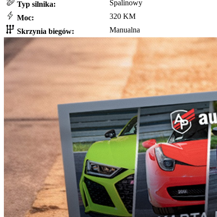
Spalinowy
Typ silnika:
320 KM
Moc:
Manualna
Skrzynia biegów: