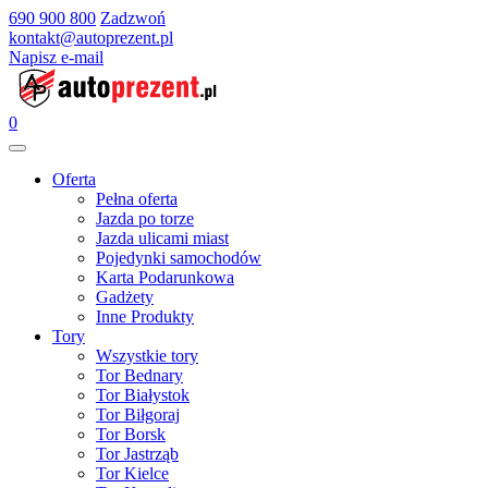
690 900 800
Zadzwoń
kontakt@autoprezent.pl
Napisz e-mail
0
Oferta
Pełna oferta
Jazda po torze
Jazda ulicami miast
Pojedynki samochodów
Karta Podarunkowa
Gadżety
Inne Produkty
Tory
Wszystkie tory
Tor Bednary
Tor Białystok
Tor Biłgoraj
Tor Borsk
Tor Jastrząb
Tor Kielce