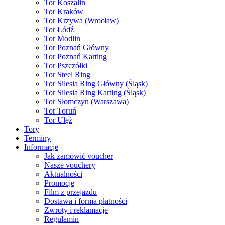
Tor Koszalin
Tor Kraków
Tor Krzywa (Wrocław)
Tor Łódź
Tor Modlin
Tor Poznań Główny
Tor Poznań Karting
Tor Pszczółki
Tor Steel Ring
Tor Silesia Ring Główny (Śląsk)
Tor Silesia Ring Karting (Śląsk)
Tor Słomczyn (Warszawa)
Tor Toruń
Tor Ułęż
Tory
Terminy
Informacje
Jak zamówić voucher
Nasze vouchery
Aktualności
Promocje
Film z przejazdu
Dostawa i forma płatności
Zwroty i reklamacje
Regulamin