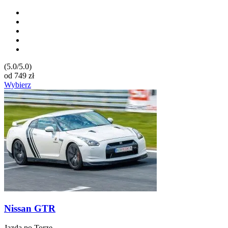
(5.0/5.0)
od
749
zł
Wybierz
Nissan GTR
Jazda po Torze