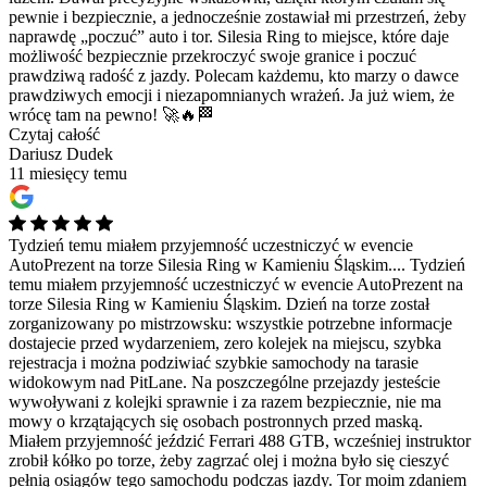
pewnie i bezpiecznie, a jednocześnie zostawiał mi przestrzeń, żeby
naprawdę „poczuć” auto i tor. Silesia Ring to miejsce, które daje
możliwość bezpiecznie przekroczyć swoje granice i poczuć
prawdziwą radość z jazdy. Polecam każdemu, kto marzy o dawce
prawdziwych emocji i niezapomnianych wrażeń. Ja już wiem, że
wrócę tam na pewno! 🚀🔥🏁
Czytaj całość
Dariusz Dudek
11 miesięcy temu
Tydzień temu miałem przyjemność uczestniczyć w evencie
AutoPrezent na torze Silesia Ring w Kamieniu Śląskim....
Tydzień
temu miałem przyjemność uczestniczyć w evencie AutoPrezent na
torze Silesia Ring w Kamieniu Śląskim. Dzień na torze został
zorganizowany po mistrzowsku: wszystkie potrzebne informacje
dostajecie przed wydarzeniem, zero kolejek na miejscu, szybka
rejestracja i można podziwiać szybkie samochody na tarasie
widokowym nad PitLane. Na poszczególne przejazdy jesteście
wywoływani z kolejki sprawnie i za razem bezpiecznie, nie ma
mowy o krzątających się osobach postronnych przed maską.
Miałem przyjemność jeździć Ferrari 488 GTB, wcześniej instruktor
zrobił kółko po torze, żeby zagrzać olej i można było się cieszyć
pełnią osiągów tego samochodu podczas jazdy. Tor moim zdaniem