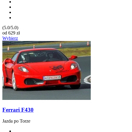
(5.0/5.0)
od
629
zł
Wybierz
Ferrari F430
Jazda po Torze