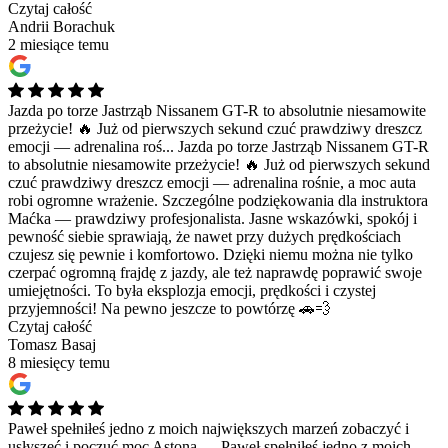
Czytaj całość
Andrii Borachuk
2 miesiące temu
Jazda po torze Jastrząb Nissanem GT-R to absolutnie niesamowite
przeżycie! 🔥 Już od pierwszych sekund czuć prawdziwy dreszcz
emocji — adrenalina roś...
Jazda po torze Jastrząb Nissanem GT-R
to absolutnie niesamowite przeżycie! 🔥 Już od pierwszych sekund
czuć prawdziwy dreszcz emocji — adrenalina rośnie, a moc auta
robi ogromne wrażenie. Szczególne podziękowania dla instruktora
Maćka — prawdziwy profesjonalista. Jasne wskazówki, spokój i
pewność siebie sprawiają, że nawet przy dużych prędkościach
czujesz się pewnie i komfortowo. Dzięki niemu można nie tylko
czerpać ogromną frajdę z jazdy, ale też naprawdę poprawić swoje
umiejętności. To była eksplozja emocji, prędkości i czystej
przyjemności! Na pewno jeszcze to powtórzę 🚗💨
Czytaj całość
Tomasz Basaj
8 miesięcy temu
Paweł spełniłeś jedno z moich największych marzeń zobaczyć i
usłyszeć i poczuć moc Astona ....
Paweł spełniłeś jedno z moich