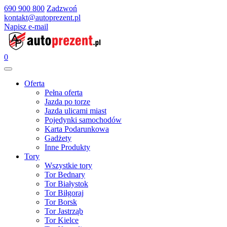
690 900 800
Zadzwoń
kontakt@autoprezent.pl
Napisz e-mail
0
Oferta
Pełna oferta
Jazda po torze
Jazda ulicami miast
Pojedynki samochodów
Karta Podarunkowa
Gadżety
Inne Produkty
Tory
Wszystkie tory
Tor Bednary
Tor Białystok
Tor Biłgoraj
Tor Borsk
Tor Jastrząb
Tor Kielce