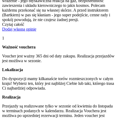
wrażenie - jego błyskawiczna reakcja na gaz, bezpośredniość
zawieszenia i układu kierowniczego to jakis kosmos. Polecam
każdemu przekonać się na własnej skórze. A przed instruktorem
(Bartkiem) w pas się kłaniam - jego super podejście, cenne rady i
spokój powodują, że nie czujesz żadnej presji.
Czytaj całość
Dodaj własną opinię
1
Ważność vouchera
Voucher jest ważny 365 dni od daty zakupu. Realizacja przejazdów
jest możliwa w sezonie.
Lokalizacja
Do dyspozycji mamy kilkanaście torów rozmieszczonych w całym
kraju! Wybierz ten, który jest najbliżej Ciebie lub taki, którego trasa
Ci najbardziej odpowiada.
Realizacja
Przejazdy są realizowane tylko w sezonie od kwietnia do listopada
w terminach podanych w kalendarzu. Realizacja Vouchera jest
możliwa po uprzedniej rezerwacji terminu. Jeden voucher jest