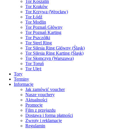
Tor Koszalin
Tor Kraków
Tor Krzywa (Wrocław)
Tor Łódź
Tor Modlin
Tor Poznań Główny
Tor Poznań Karting
Tor Pszczółki
Tor Steel Ring
Tor Silesia Ring Główny (Śląsk)
Tor Silesia Ring Karting (Śląsk)
Tor Słomczyn (Warszawa)
Tor Toruń
Tor Ułęż
Tory
Terminy
Informacje
Jak zamówić voucher
Nasze vouchery
Aktualności
Promocje
Film z przejazdu
Dostawa i forma płatności
Zwroty i reklamacje
Regulamin