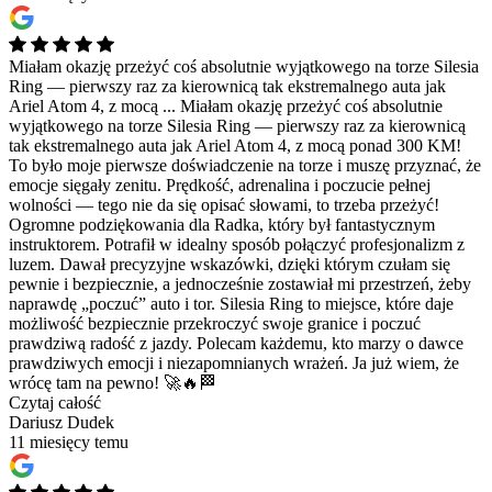
Miałam okazję przeżyć coś absolutnie wyjątkowego na torze Silesia
Ring — pierwszy raz za kierownicą tak ekstremalnego auta jak
Ariel Atom 4, z mocą ...
Miałam okazję przeżyć coś absolutnie
wyjątkowego na torze Silesia Ring — pierwszy raz za kierownicą
tak ekstremalnego auta jak Ariel Atom 4, z mocą ponad 300 KM!
To było moje pierwsze doświadczenie na torze i muszę przyznać, że
emocje sięgały zenitu. Prędkość, adrenalina i poczucie pełnej
wolności — tego nie da się opisać słowami, to trzeba przeżyć!
Ogromne podziękowania dla Radka, który był fantastycznym
instruktorem. Potrafił w idealny sposób połączyć profesjonalizm z
luzem. Dawał precyzyjne wskazówki, dzięki którym czułam się
pewnie i bezpiecznie, a jednocześnie zostawiał mi przestrzeń, żeby
naprawdę „poczuć” auto i tor. Silesia Ring to miejsce, które daje
możliwość bezpiecznie przekroczyć swoje granice i poczuć
prawdziwą radość z jazdy. Polecam każdemu, kto marzy o dawce
prawdziwych emocji i niezapomnianych wrażeń. Ja już wiem, że
wrócę tam na pewno! 🚀🔥🏁
Czytaj całość
Dariusz Dudek
11 miesięcy temu