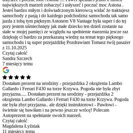
największych marzeń zobaczyć i usłyszeć i poczuć moc Astona .
Jesteś bardzo miłym i doświadczonym kierowcą widać że traktujesz
samochody z pasją i do każdego podchodzisz samochodu tak samo
jazda z tobą tym pięknym Astonem V8 Vantage była super i do tej
pory jestem uśmiechnięty jak małe dziecko ten dzień zostanie na
stałe w mojej pamięci ze względu na spełnienie marzenia jescze raz
dziękuję ci bardzo za przekazaną wiedzę na temat tego pięknego
samochodu i tą super przejażdżkę Pozdrawiam Tomasz twój pasażer
z 11.10.2025
Czytaj całość
Sandra Szczech
7 miesięcy temu
Dostałam prezent na urodziny - przejażdżka 2 okrążenia Lambo
Gallardo i Ferrari F430 na torze Krzywa. Pogoda nie była zbyt
przyjazna.....
Dostałam prezent na urodziny - przejażdżka 2
okrążenia Lambo Gallardo i Ferrari F430 na torze Krzywa. Pogoda
nie była zbyt przyjazna.. ale dzięki instruktorowi - Pawłowi -
świetnie się bawiłam i na pewno jeszcze wrócę! Polecam
Autoprezent na spełnianie swoich marzeń.
Czytaj całość
Magdalena Łyźniak
11 miesięcy temu