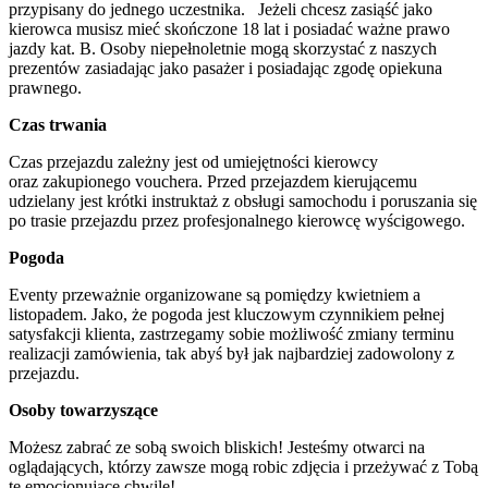
przypisany do jednego uczestnika. Jeżeli chcesz zasiąść jako
kierowca musisz mieć skończone 18 lat i posiadać ważne prawo
jazdy kat. B. Osoby niepełnoletnie mogą skorzystać z naszych
prezentów zasiadając jako pasażer i posiadając zgodę opiekuna
prawnego.
Czas trwania
Czas przejazdu zależny jest od umiejętności kierowcy
oraz zakupionego vouchera. Przed przejazdem kierującemu
udzielany jest krótki instruktaż z obsługi samochodu i poruszania się
po trasie przejazdu przez profesjonalnego kierowcę wyścigowego.
Pogoda
Eventy przeważnie organizowane są pomiędzy kwietniem a
listopadem. Jako, że pogoda jest kluczowym czynnikiem pełnej
satysfakcji klienta, zastrzegamy sobie możliwość zmiany terminu
realizacji zamówienia, tak abyś był jak najbardziej zadowolony z
przejazdu.
Osoby towarzyszące
Możesz zabrać ze sobą swoich bliskich! Jesteśmy otwarci na
oglądających, którzy zawsze mogą robic zdjęcia i przeżywać z Tobą
te emocjonujące chwile!