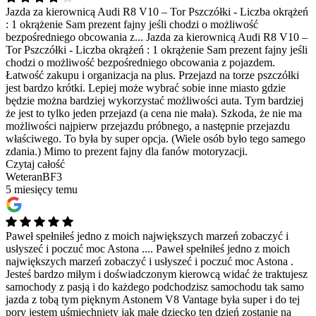
Jazda za kierownicą Audi R8 V10 – Tor Pszczółki - Liczba okrążeń
: 1 okrążenie Sam prezent fajny jeśli chodzi o możliwość
bezpośredniego obcowania z...
Jazda za kierownicą Audi R8 V10 –
Tor Pszczółki - Liczba okrążeń : 1 okrążenie Sam prezent fajny jeśli
chodzi o możliwość bezpośredniego obcowania z pojazdem.
Łatwość zakupu i organizacja na plus. Przejazd na torze pszczółki
jest bardzo krótki. Lepiej może wybrać sobie inne miasto gdzie
będzie można bardziej wykorzystać możliwości auta. Tym bardziej
że jest to tylko jeden przejazd (a cena nie mała). Szkoda, że nie ma
możliwości najpierw przejazdu próbnego, a następnie przejazdu
właściwego. To była by super opcja. (Wiele osób było tego samego
zdania.) Mimo to prezent fajny dla fanów motoryzacji.
Czytaj całość
WeteranBF3
5 miesięcy temu
Paweł spełniłeś jedno z moich największych marzeń zobaczyć i
usłyszeć i poczuć moc Astona ....
Paweł spełniłeś jedno z moich
największych marzeń zobaczyć i usłyszeć i poczuć moc Astona .
Jesteś bardzo miłym i doświadczonym kierowcą widać że traktujesz
samochody z pasją i do każdego podchodzisz samochodu tak samo
jazda z tobą tym pięknym Astonem V8 Vantage była super i do tej
pory jestem uśmiechnięty jak małe dziecko ten dzień zostanie na