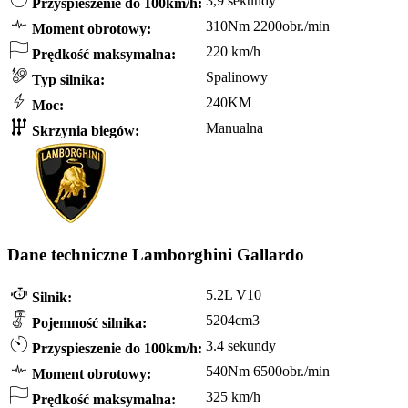
3,9 sekundy
Przyspieszenie do 100km/h:
310Nm 2200obr./min
Moment obrotowy:
220 km/h
Prędkość maksymalna:
Spalinowy
Typ silnika:
240KM
Moc:
Manualna
Skrzynia biegów:
Dane techniczne Lamborghini Gallardo
5.2L V10
Silnik:
5204cm3
Pojemność silnika:
3.4 sekundy
Przyspieszenie do 100km/h:
540Nm 6500obr./min
Moment obrotowy:
325 km/h
Prędkość maksymalna: