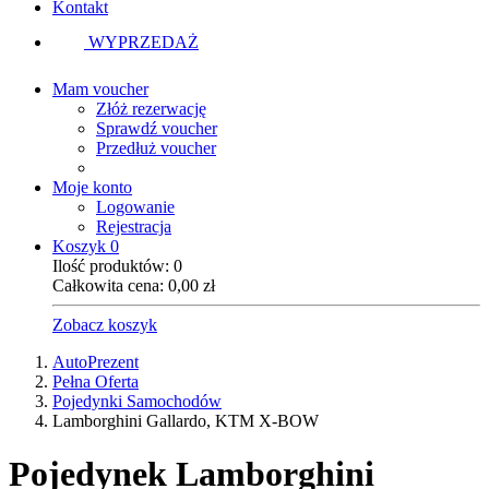
Kontakt
WYPRZEDAŻ
Mam voucher
Złóż rezerwację
Sprawdź voucher
Przedłuż voucher
Moje konto
Logowanie
Rejestracja
Koszyk
0
Ilość produktów:
0
Całkowita cena:
0,00
zł
Zobacz koszyk
AutoPrezent
Pełna Oferta
Pojedynki Samochodów
Lamborghini Gallardo, KTM X-BOW
Pojedynek
Lamborghini