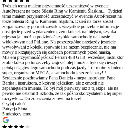
Tydzień temu miałem przyjemność uczestniczyć w evencie
AutoPrezent na torze Silesia Ring w Kamieniu Śląskim....
Tydzień
temu miałem przyjemność uczestniczyć w evencie AutoPrezent na
torze Silesia Ring w Kamieniu Śląskim. Dzień na torze został
zorganizowany po mistrzowsku: wszystkie potrzebne informacje
dostajecie przed wydarzeniem, zero kolejek na miejscu, szybka
rejestracja i można podziwiać szybkie samochody na tarasie
widokowym nad PitLane. Na poszczególne przejazdy jesteście
wywoływani z kolejki sprawnie i za razem bezpiecznie, nie ma
mowy o krzątających się osobach postronnych przed maską.
Miałem przyjemność jeździć Ferrari 488 GTB, wcześniej instruktor
zrobił kółko po torze, żeby zagrzać olej i można było się cieszyć
pełnią osiągów tego samochodu podczas jazdy. Tor moim zdaniem
super, organizator MEGA, a samochodu jeszcze lepszy!!!
Serdecznie pozdrawiamy Pana Daniela - mega instruktor, Pana
Bartka i instruktora, z którym jeździłem, ale z emocji nie
zapamiętałem imienia. To był mój pierwszy raz z tą ekipa, ale na
pewno nie ostatni!!! Szkoda, że tak późno skorzystałem z tej super
rozrywki.... Do zobaczenia znowu na torze!
Czytaj całość
Patrycja Słota
5 miesięcy temu