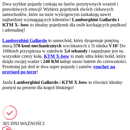
Dwa szybkie pojazdy czekają na fanów pozytywnych wrażeń i
prawdziwych emocji! Wybierz pojedynek dwóch ciekawych
samochodów, które na torze wyścigowym zaskakują nawet
najbardziej wymagających kilientów!
Lamborghini Gallardo i
KTM X- bow
to idealny pojedynek dla osób kochających prędkosć
i adrenalinę!
Lamborghini Gallardo
to samochód, który dysponuje potężną
mocą
570 koni mechanicznych
wyciskanych z 5l silnika
V10
! Do
100km/h przyspiesza w zaledwie
3,4 sekundy
i napędzane jest na
wszystkie cztery koła.
KTM X-bow
to mały ultra lekki bolid, który
dzięki swojej wadze i
240 KM
ładuje nasze baterie do czerwoności.
Przetestuj już dziś te dwa super pojazdy i zamów
voucher na
przejazd po torze
!
Jazda
Lamborghini Gallardo
i
KTM X-bow
to również idealny
pomysł na prezent dla kogoś bliskiego!
365 DNI
WAŻNOŚCI