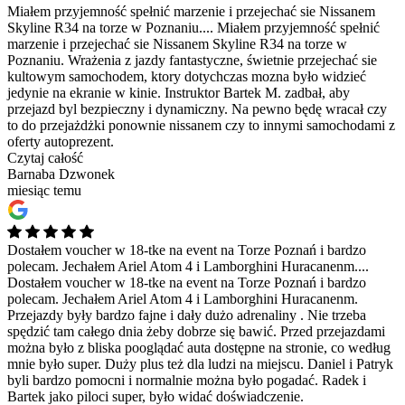
Miałem przyjemność spełnić marzenie i przejechać sie Nissanem
Skyline R34 na torze w Poznaniu....
Miałem przyjemność spełnić
marzenie i przejechać sie Nissanem Skyline R34 na torze w
Poznaniu. Wrażenia z jazdy fantastyczne, świetnie przejechać sie
kultowym samochodem, ktory dotychczas mozna było widzieć
jedynie na ekranie w kinie. Instruktor Bartek M. zadbał, aby
przejazd byl bezpieczny i dynamiczny. Na pewno będę wracał czy
to do przejażdżki ponownie nissanem czy to innymi samochodami z
oferty autoprezent.
Czytaj całość
Barnaba Dzwonek
miesiąc temu
Dostałem voucher w 18-tke na event na Torze Poznań i bardzo
polecam. Jechałem Ariel Atom 4 i Lamborghini Huracanenm....
Dostałem voucher w 18-tke na event na Torze Poznań i bardzo
polecam. Jechałem Ariel Atom 4 i Lamborghini Huracanenm.
Przejazdy były bardzo fajne i dały dużo adrenaliny . Nie trzeba
spędzić tam całego dnia żeby dobrze się bawić. Przed przejazdami
można było z bliska pooglądać auta dostępne na stronie, co według
mnie było super. Duży plus też dla ludzi na miejscu. Daniel i Patryk
byli bardzo pomocni i normalnie można było pogadać. Radek i
Bartek jako piloci super, było widać doświadczenie.