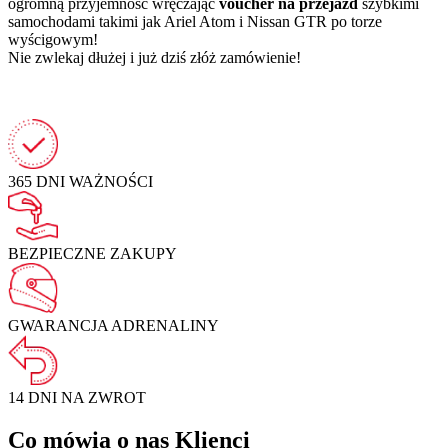
ogromną przyjemność wręczając
voucher na przejazd
szybkimi
samochodami takimi jak Ariel Atom i Nissan GTR po torze
wyścigowym!
Nie zwlekaj dłużej i już dziś złóż zamówienie!
365 DNI
WAŻNOŚCI
BEZPIECZNE
ZAKUPY
GWARANCJA
ADRENALINY
14 DNI NA
ZWROT
Co mówią o nas Klienci