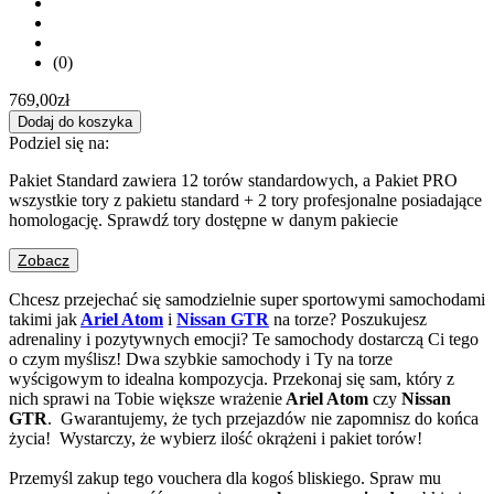
(0)
769,00
zł
Dodaj do koszyka
Podziel się na:
Pakiet Standard zawiera 12 torów standardowych, a Pakiet PRO
wszystkie tory z pakietu standard + 2 tory profesjonalne posiadające
homologację. Sprawdź tory dostępne w danym pakiecie
Zobacz
Chcesz przejechać się samodzielnie super sportowymi samochodami
takimi jak
Ariel Atom
i
Nissan GTR
na torze? Poszukujesz
adrenaliny i pozytywnych emocji? Te samochody dostarczą Ci tego
o czym myślisz! Dwa szybkie samochody i Ty na torze
wyścigowym to idealna kompozycja. Przekonaj się sam, który z
nich sprawi na Tobie większe wrażenie
Ariel Atom
czy
Nissan
GTR
. Gwarantujemy, że tych przejazdów nie zapomnisz do końca
życia! Wystarczy, że wybierz ilość okrążeni i pakiet torów!
Przemyśl zakup tego vouchera dla kogoś bliskiego. Spraw mu