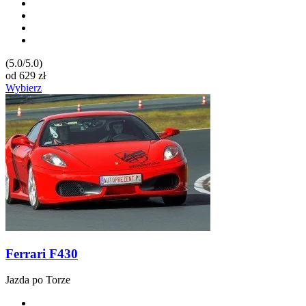
(5.0/5.0)
od
629
zł
Wybierz
Ferrari F430
Jazda po Torze