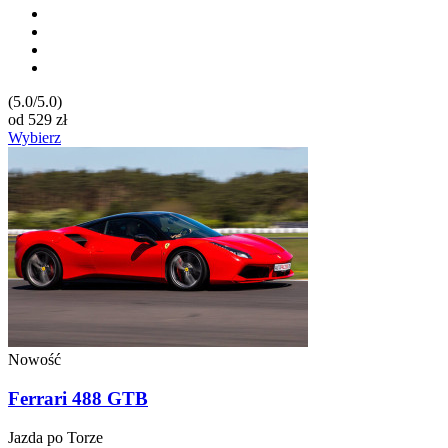
(5.0/5.0)
od
529
zł
Wybierz
Nowość
Ferrari 488 GTB
Jazda po Torze