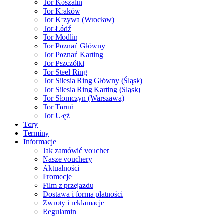
Tor Koszalin
Tor Kraków
Tor Krzywa (Wrocław)
Tor Łódź
Tor Modlin
Tor Poznań Główny
Tor Poznań Karting
Tor Pszczółki
Tor Steel Ring
Tor Silesia Ring Główny (Śląsk)
Tor Silesia Ring Karting (Śląsk)
Tor Słomczyn (Warszawa)
Tor Toruń
Tor Ułęż
Tory
Terminy
Informacje
Jak zamówić voucher
Nasze vouchery
Aktualności
Promocje
Film z przejazdu
Dostawa i forma płatności
Zwroty i reklamacje
Regulamin