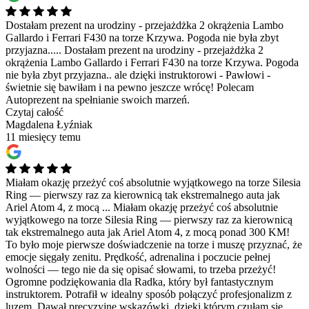
Dostałam prezent na urodziny - przejażdżka 2 okrążenia Lambo
Gallardo i Ferrari F430 na torze Krzywa. Pogoda nie była zbyt
przyjazna.....
Dostałam prezent na urodziny - przejażdżka 2
okrążenia Lambo Gallardo i Ferrari F430 na torze Krzywa. Pogoda
nie była zbyt przyjazna.. ale dzięki instruktorowi - Pawłowi -
świetnie się bawiłam i na pewno jeszcze wrócę! Polecam
Autoprezent na spełnianie swoich marzeń.
Czytaj całość
Magdalena Łyźniak
11 miesięcy temu
Miałam okazję przeżyć coś absolutnie wyjątkowego na torze Silesia
Ring — pierwszy raz za kierownicą tak ekstremalnego auta jak
Ariel Atom 4, z mocą ...
Miałam okazję przeżyć coś absolutnie
wyjątkowego na torze Silesia Ring — pierwszy raz za kierownicą
tak ekstremalnego auta jak Ariel Atom 4, z mocą ponad 300 KM!
To było moje pierwsze doświadczenie na torze i muszę przyznać, że
emocje sięgały zenitu. Prędkość, adrenalina i poczucie pełnej
wolności — tego nie da się opisać słowami, to trzeba przeżyć!
Ogromne podziękowania dla Radka, który był fantastycznym
instruktorem. Potrafił w idealny sposób połączyć profesjonalizm z
luzem. Dawał precyzyjne wskazówki, dzięki którym czułam się