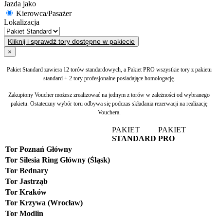
Jazda jako
Kierowca/Pasażer
Lokalizacja
Kliknij i sprawdź tory dostępne w pakiecie
×
Pakiet Standard zawiera 12 torów standardowych, a Pakiet PRO wszystkie tory z pakietu
standard + 2 tory profesjonalne posiadające homologację.
Zakupiony Voucher możesz zrealizować na jednym z torów w zależności od wybranego
pakietu. Ostateczny wybór toru odbywa się podczas składania rezerwacji na realizację
Vouchera.
PAKIET
PAKIET
STANDARD
PRO
Tor Poznań Główny
Tor Silesia Ring Główny (Śląsk)
Tor Bednary
Tor Jastrząb
Tor Kraków
Tor Krzywa (Wrocław)
Tor Modlin