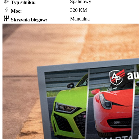
Spalinowy
Typ silnika:
320 KM
Moc:
Manualna
Skrzynia biegów: