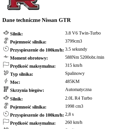
Dane techniczne Nissan GTR
3.8 V6 Twin-Turbo
Silnik:
3799cm3
Pojemność silnika:
3.5 sekundy
Przyspieszenie do 100km/h:
588Nm 5200obr./min
Moment obrotowy:
315 km/h
Prędkość maksymalna:
Spalinowy
Typ silnika:
485KM
Moc:
Automatyczna
Skrzynia biegów:
2.0L R4 Turbo
Silnik:
1998 cm3
Pojemność silnika:
2,8 s
Przyspieszenie do 100km/h:
260 km/h
Prędkość maksymalna: