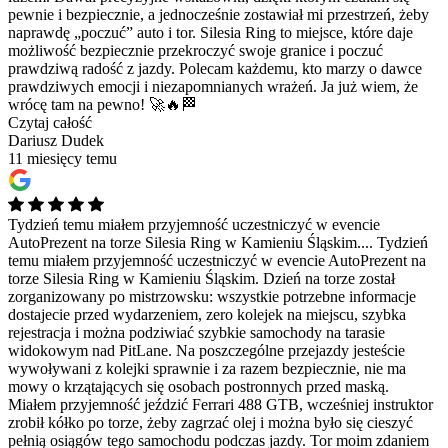
pewnie i bezpiecznie, a jednocześnie zostawiał mi przestrzeń, żeby
naprawdę „poczuć” auto i tor. Silesia Ring to miejsce, które daje
możliwość bezpiecznie przekroczyć swoje granice i poczuć
prawdziwą radość z jazdy. Polecam każdemu, kto marzy o dawce
prawdziwych emocji i niezapomnianych wrażeń. Ja już wiem, że
wrócę tam na pewno! 🚀🔥🏁
Czytaj całość
Dariusz Dudek
11 miesięcy temu
Tydzień temu miałem przyjemność uczestniczyć w evencie
AutoPrezent na torze Silesia Ring w Kamieniu Śląskim....
Tydzień
temu miałem przyjemność uczestniczyć w evencie AutoPrezent na
torze Silesia Ring w Kamieniu Śląskim. Dzień na torze został
zorganizowany po mistrzowsku: wszystkie potrzebne informacje
dostajecie przed wydarzeniem, zero kolejek na miejscu, szybka
rejestracja i można podziwiać szybkie samochody na tarasie
widokowym nad PitLane. Na poszczególne przejazdy jesteście
wywoływani z kolejki sprawnie i za razem bezpiecznie, nie ma
mowy o krzątających się osobach postronnych przed maską.
Miałem przyjemność jeździć Ferrari 488 GTB, wcześniej instruktor
zrobił kółko po torze, żeby zagrzać olej i można było się cieszyć
pełnią osiągów tego samochodu podczas jazdy. Tor moim zdaniem