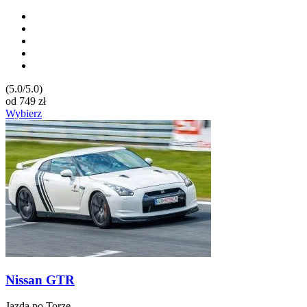
(5.0/5.0)
od
749
zł
Wybierz
Nissan GTR
Jazda po Torze