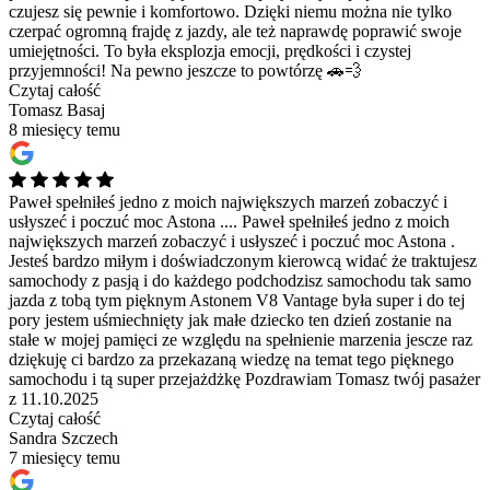
czujesz się pewnie i komfortowo. Dzięki niemu można nie tylko
czerpać ogromną frajdę z jazdy, ale też naprawdę poprawić swoje
umiejętności. To była eksplozja emocji, prędkości i czystej
przyjemności! Na pewno jeszcze to powtórzę 🚗💨
Czytaj całość
Tomasz Basaj
8 miesięcy temu
Paweł spełniłeś jedno z moich największych marzeń zobaczyć i
usłyszeć i poczuć moc Astona ....
Paweł spełniłeś jedno z moich
największych marzeń zobaczyć i usłyszeć i poczuć moc Astona .
Jesteś bardzo miłym i doświadczonym kierowcą widać że traktujesz
samochody z pasją i do każdego podchodzisz samochodu tak samo
jazda z tobą tym pięknym Astonem V8 Vantage była super i do tej
pory jestem uśmiechnięty jak małe dziecko ten dzień zostanie na
stałe w mojej pamięci ze względu na spełnienie marzenia jescze raz
dziękuję ci bardzo za przekazaną wiedzę na temat tego pięknego
samochodu i tą super przejażdżkę Pozdrawiam Tomasz twój pasażer
z 11.10.2025
Czytaj całość
Sandra Szczech
7 miesięcy temu