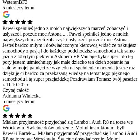
WeteranBF3
5 miesięcy temu
Paweł spełniłeś jedno z moich największych marzeń zobaczyć i
usłyszeć i poczuć moc Astona ....
Paweł spełniłeś jedno z moich
największych marzeń zobaczyć i usłyszeć i poczuć moc Astona .
Jesteś bardzo miłym i doświadczonym kierowcą widać że traktujesz
samochody z pasją i do każdego podchodzisz samochodu tak samo
jazda z tobą tym pięknym Astonem V8 Vantage była super i do tej
pory jestem uśmiechnięty jak małe dziecko ten dzień zostanie na
stałe w mojej pamięci ze względu na spełnienie marzenia jescze raz
dziękuję ci bardzo za przekazaną wiedzę na temat tego pięknego
samochodu i tą super przejażdżkę Pozdrawiam Tomasz twój pasażer
z 11.10.2025
Czytaj całość
Adrianna Winiecka
5 miesięcy temu
Miałam przyjemność przyjechać się Lambo i Audi R8 na torze we
Wrocławiu. Świetne doświadczenie. Moimi instruktorami byli
Paweł i Bartek....
Miałam przyjemność przyjechać się Lambo i Audi
R8 na torze we Wrocławiu. Świetne doświadczenie. Moimi