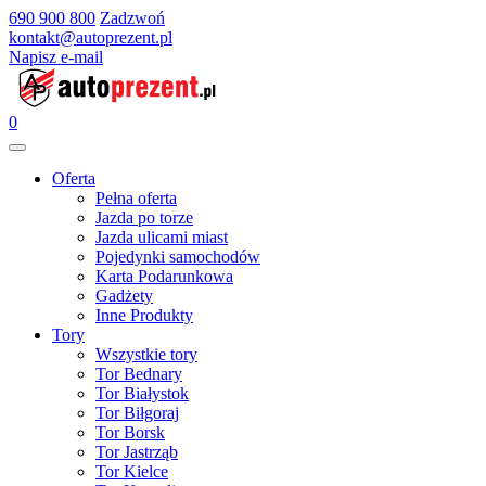
690 900 800
Zadzwoń
kontakt@autoprezent.pl
Napisz e-mail
0
Oferta
Pełna oferta
Jazda po torze
Jazda ulicami miast
Pojedynki samochodów
Karta Podarunkowa
Gadżety
Inne Produkty
Tory
Wszystkie tory
Tor Bednary
Tor Białystok
Tor Biłgoraj
Tor Borsk
Tor Jastrząb
Tor Kielce