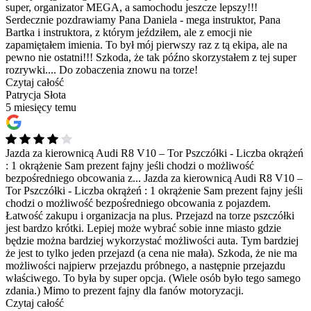
super, organizator MEGA, a samochodu jeszcze lepszy!!!
Serdecznie pozdrawiamy Pana Daniela - mega instruktor, Pana
Bartka i instruktora, z którym jeździłem, ale z emocji nie
zapamiętałem imienia. To był mój pierwszy raz z tą ekipa, ale na
pewno nie ostatni!!! Szkoda, że tak późno skorzystałem z tej super
rozrywki.... Do zobaczenia znowu na torze!
Czytaj całość
Patrycja Słota
5 miesięcy temu
Jazda za kierownicą Audi R8 V10 – Tor Pszczółki - Liczba okrążeń
: 1 okrążenie Sam prezent fajny jeśli chodzi o możliwość
bezpośredniego obcowania z...
Jazda za kierownicą Audi R8 V10 –
Tor Pszczółki - Liczba okrążeń : 1 okrążenie Sam prezent fajny jeśli
chodzi o możliwość bezpośredniego obcowania z pojazdem.
Łatwość zakupu i organizacja na plus. Przejazd na torze pszczółki
jest bardzo krótki. Lepiej może wybrać sobie inne miasto gdzie
będzie można bardziej wykorzystać możliwości auta. Tym bardziej
że jest to tylko jeden przejazd (a cena nie mała). Szkoda, że nie ma
możliwości najpierw przejazdu próbnego, a następnie przejazdu
właściwego. To była by super opcja. (Wiele osób było tego samego
zdania.) Mimo to prezent fajny dla fanów motoryzacji.
Czytaj całość