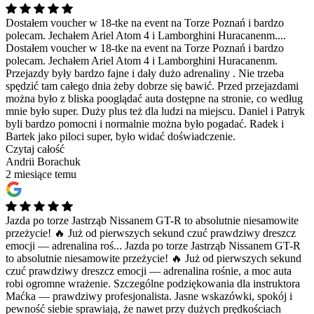
Dostałem voucher w 18-tke na event na Torze Poznań i bardzo
polecam. Jechałem Ariel Atom 4 i Lamborghini Huracanenm....
Dostałem voucher w 18-tke na event na Torze Poznań i bardzo
polecam. Jechałem Ariel Atom 4 i Lamborghini Huracanenm.
Przejazdy były bardzo fajne i dały dużo adrenaliny . Nie trzeba
spędzić tam całego dnia żeby dobrze się bawić. Przed przejazdami
można było z bliska pooglądać auta dostępne na stronie, co według
mnie było super. Duży plus też dla ludzi na miejscu. Daniel i Patryk
byli bardzo pomocni i normalnie można było pogadać. Radek i
Bartek jako piloci super, było widać doświadczenie.
Czytaj całość
Andrii Borachuk
2 miesiące temu
Jazda po torze Jastrząb Nissanem GT-R to absolutnie niesamowite
przeżycie! 🔥 Już od pierwszych sekund czuć prawdziwy dreszcz
emocji — adrenalina roś...
Jazda po torze Jastrząb Nissanem GT-R
to absolutnie niesamowite przeżycie! 🔥 Już od pierwszych sekund
czuć prawdziwy dreszcz emocji — adrenalina rośnie, a moc auta
robi ogromne wrażenie. Szczególne podziękowania dla instruktora
Maćka — prawdziwy profesjonalista. Jasne wskazówki, spokój i
pewność siebie sprawiają, że nawet przy dużych prędkościach