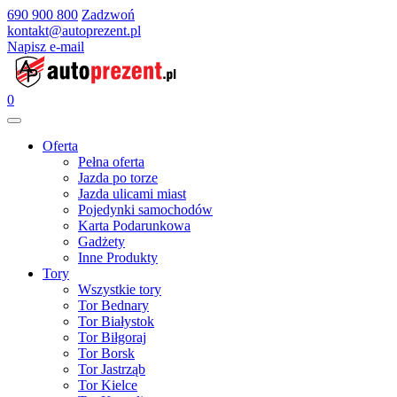
690 900 800
Zadzwoń
kontakt@autoprezent.pl
Napisz e-mail
0
Oferta
Pełna oferta
Jazda po torze
Jazda ulicami miast
Pojedynki samochodów
Karta Podarunkowa
Gadżety
Inne Produkty
Tory
Wszystkie tory
Tor Bednary
Tor Białystok
Tor Biłgoraj
Tor Borsk
Tor Jastrząb
Tor Kielce