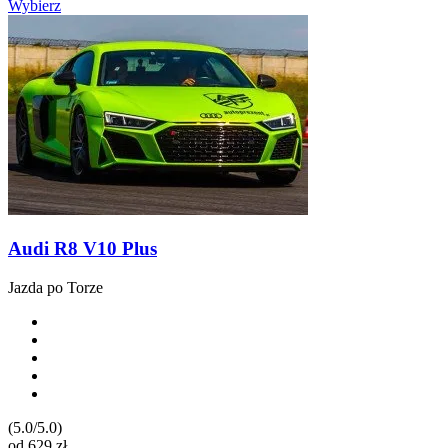
Wybierz
Audi R8 V10 Plus
Jazda po Torze
(5.0/5.0)
od
629
zł