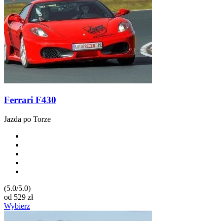
Ferrari F430
Jazda po Torze
(5.0/5.0)
od
529
zł
Wybierz