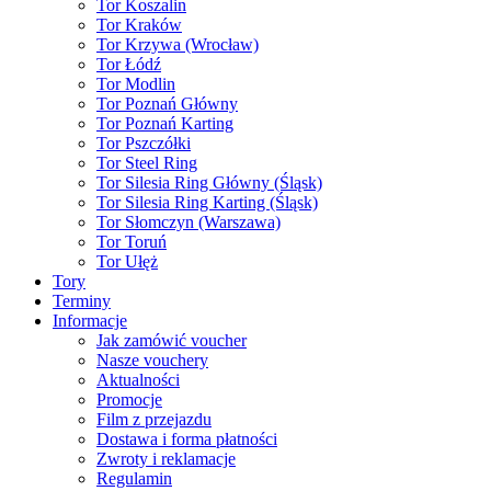
Tor Koszalin
Tor Kraków
Tor Krzywa (Wrocław)
Tor Łódź
Tor Modlin
Tor Poznań Główny
Tor Poznań Karting
Tor Pszczółki
Tor Steel Ring
Tor Silesia Ring Główny (Śląsk)
Tor Silesia Ring Karting (Śląsk)
Tor Słomczyn (Warszawa)
Tor Toruń
Tor Ułęż
Tory
Terminy
Informacje
Jak zamówić voucher
Nasze vouchery
Aktualności
Promocje
Film z przejazdu
Dostawa i forma płatności
Zwroty i reklamacje
Regulamin