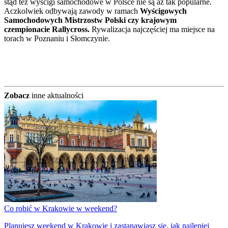
stąd też wyścigi samochodowe w Polsce nie są aż tak popularne.
Aczkolwiek odbywają zawody w ramach
Wyścigowych
Samochodowych Mistrzostw Polski czy krajowym
czempionacie Rallycross.
Rywalizacja najczęściej ma miejsce na
torach w Poznaniu i Słomczynie.
Zobacz
inne aktualności
Co robić w Krakowie w weekend?
Planujesz weekend w Krakowie i zastanawiasz się, jak najlepiej