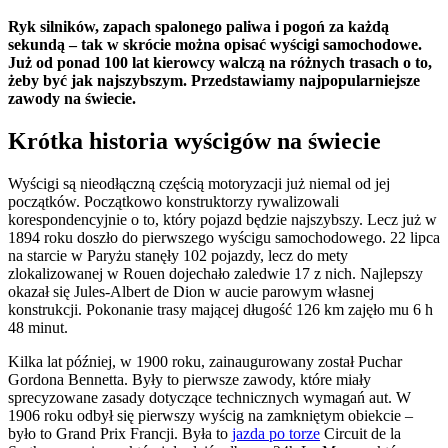
Ryk silników, zapach spalonego paliwa i pogoń za każdą
sekundą – tak w skrócie można opisać wyścigi samochodowe.
Już od ponad 100 lat kierowcy walczą na różnych trasach o to,
żeby być jak najszybszym. Przedstawiamy najpopularniejsze
zawody na świecie.
Krótka historia wyścigów na świecie
Wyścigi są nieodłączną częścią motoryzacji już niemal od jej
początków. Początkowo konstruktorzy rywalizowali
korespondencyjnie o to, który pojazd będzie najszybszy. Lecz już w
1894 roku doszło do pierwszego wyścigu samochodowego. 22 lipca
na starcie w Paryżu stanęły 102 pojazdy, lecz do mety
zlokalizowanej w Rouen dojechało zaledwie 17 z nich. Najlepszy
okazał się Jules-Albert de Dion w aucie parowym własnej
konstrukcji. Pokonanie trasy mającej długość 126 km zajęło mu 6 h
48 minut.
Kilka lat później, w 1900 roku, zainaugurowany został Puchar
Gordona Bennetta. Były to pierwsze zawody, które miały
sprecyzowane zasady dotyczące technicznych wymagań aut. W
1906 roku odbył się pierwszy wyścig na zamkniętym obiekcie –
było to Grand Prix Francji. Była to
jazda po torze
Circuit de la