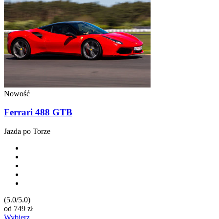
Nowość
Ferrari 488 GTB
Jazda po Torze
(5.0/5.0)
od
749
zł
Wybierz