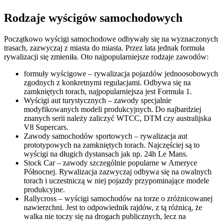
Rodzaje wyścigów samochodowych
Początkowo wyścigi samochodowe odbywały się na wyznaczonych
trasach, zazwyczaj z miasta do miasta. Przez lata jednak formuła
rywalizacji się zmieniła. Oto najpopularniejsze rodzaje zawodów:
formuły wyścigowe – rywalizacja pojazdów jednoosobowych
zgodnych z konkretnymi regulacjami. Odbywa się na
zamkniętych torach, najpopularniejsza jest Formuła 1.
Wyścigi aut turystycznych – zawody specjalnie
modyfikowanych modeli produkcyjnych. Do najbardziej
znanych serii należy zaliczyć WTCC, DTM czy australijska
V8 Supercars.
Zawody samochodów sportowych – rywalizacja aut
prototypowych na zamkniętych torach. Najczęściej są to
wyścigi na długich dystansach jak np. 24h Le Mans.
Stock Car – zawody szczególnie popularne w Ameryce
Północnej. Rywalizacja zazwyczaj odbywa się na owalnych
torach i uczestniczą w niej pojazdy przypominające modele
produkcyjne.
Rallycross – wyścigi samochodów na torze o zróżnicowanej
nawierzchni. Jest to odpowiednik rajdów, z tą różnicą, że
walka nie toczy się na drogach publicznych, lecz na