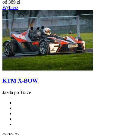
od
389
zł
Wybierz
KTM X-BOW
Jazda po Torze
(5.0/5.0)