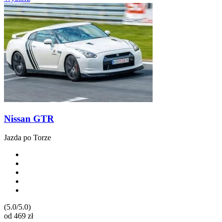
Nissan GTR
Jazda po Torze
(5.0/5.0)
od
469
zł