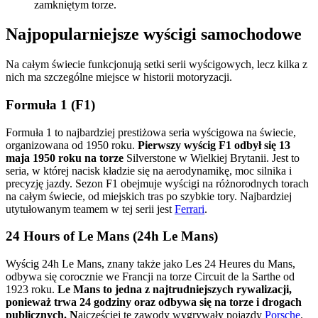
zamkniętym torze.
Najpopularniejsze wyścigi samochodowe
Na całym świecie funkcjonują setki serii wyścigowych, lecz kilka z
nich ma szczególne miejsce w historii motoryzacji.
Formuła 1 (F1)
Formuła 1 to najbardziej prestiżowa seria wyścigowa na świecie,
organizowana od 1950 roku.
Pierwszy wyścig F1 odbył się 13
maja 1950 roku na torze
Silverstone w Wielkiej Brytanii. Jest to
seria, w której nacisk kładzie się na aerodynamikę, moc silnika i
precyzję jazdy. Sezon F1 obejmuje wyścigi na różnorodnych torach
na całym świecie, od miejskich tras po szybkie tory. Najbardziej
utytułowanym teamem w tej serii jest
Ferrari
.
24 Hours of Le Mans (24h Le Mans)
Wyścig 24h Le Mans, znany także jako Les 24 Heures du Mans,
odbywa się corocznie we Francji na torze Circuit de la Sarthe od
1923 roku.
Le Mans to jedna z najtrudniejszych rywalizacji,
ponieważ trwa 24 godziny oraz odbywa się na torze i drogach
publicznych. N
ajczęściej tę zawody wygrywały pojazdy
Porsche
.