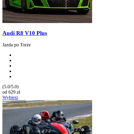
Audi R8 V10 Plus
Jazda po Torze
(5.0/5.0)
od
629
zł
Wybierz