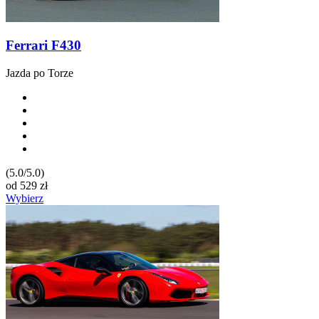
Ferrari F430
Jazda po Torze
(5.0/5.0)
od
529
zł
Wybierz