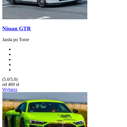
Nissan GTR
Jazda po Torze
(5.0/5.0)
od
469
zł
Wybierz