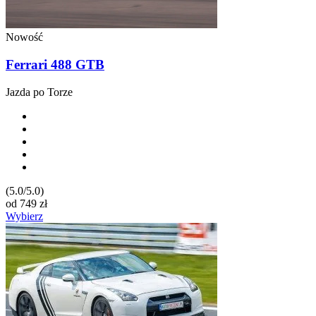
Nowość
Ferrari 488 GTB
Jazda po Torze
(5.0/5.0)
od
749
zł
Wybierz