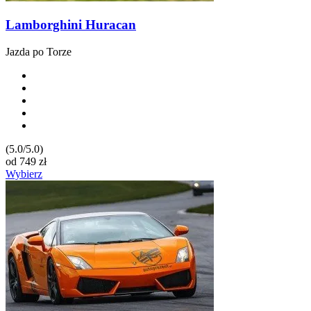
Lamborghini Huracan
Jazda po Torze
(5.0/5.0)
od
749
zł
Wybierz