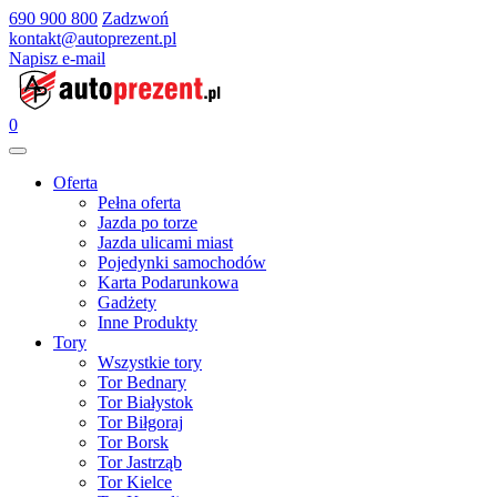
690 900 800
Zadzwoń
kontakt@autoprezent.pl
Napisz e-mail
0
Oferta
Pełna oferta
Jazda po torze
Jazda ulicami miast
Pojedynki samochodów
Karta Podarunkowa
Gadżety
Inne Produkty
Tory
Wszystkie tory
Tor Bednary
Tor Białystok
Tor Biłgoraj
Tor Borsk
Tor Jastrząb
Tor Kielce