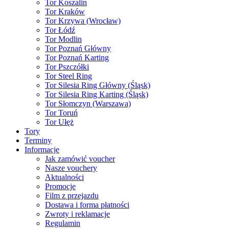
Tor Koszalin
Tor Kraków
Tor Krzywa (Wrocław)
Tor Łódź
Tor Modlin
Tor Poznań Główny
Tor Poznań Karting
Tor Pszczółki
Tor Steel Ring
Tor Silesia Ring Główny (Śląsk)
Tor Silesia Ring Karting (Śląsk)
Tor Słomczyn (Warszawa)
Tor Toruń
Tor Ułęż
Tory
Terminy
Informacje
Jak zamówić voucher
Nasze vouchery
Aktualności
Promocje
Film z przejazdu
Dostawa i forma płatności
Zwroty i reklamacje
Regulamin