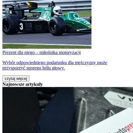
Prezent dla niego – miłośnika motoryzacji
Wybór odpowiedniego podarunku dla mężczyzny może
przysporzyć sporego bólu głowy.
czytaj więcej
Najnowsze artykuły