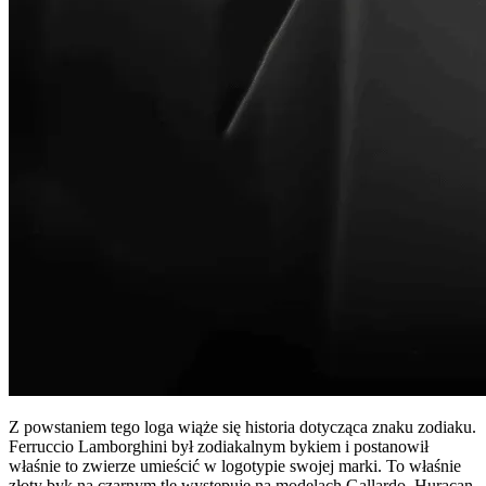
Z powstaniem tego loga wiąże się historia dotycząca znaku zodiaku.
Ferruccio Lamborghini był zodiakalnym bykiem i postanowił
właśnie to zwierze umieścić w logotypie swojej marki. To właśnie
złoty byk na czarnym tle występuje na modelach Gallardo, Huracan