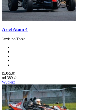
Ariel Atom 4
Jazda po Torze
(5.0/5.0)
od
389
zł
Wybierz