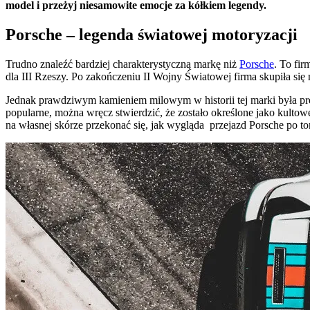
model i przeżyj niesamowite emocje za kółkiem legendy.
Porsche – legenda światowej motoryzacji
Trudno znaleźć bardziej charakterystyczną markę niż
Porsche
. To fi
dla III Rzeszy. Po zakończeniu II Wojny Światowej firma skupiła si
Jednak prawdziwym kamieniem milowym w historii tej marki była pre
popularne, można wręcz stwierdzić, że zostało określone jako kulto
na własnej skórze przekonać się, jak wygląda przejazd Porsche po to