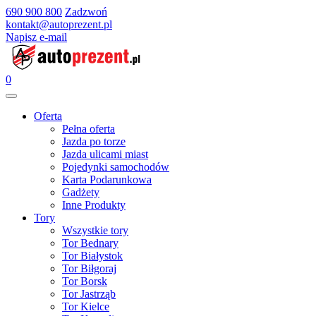
690 900 800
Zadzwoń
kontakt@autoprezent.pl
Napisz e-mail
0
Oferta
Pełna oferta
Jazda po torze
Jazda ulicami miast
Pojedynki samochodów
Karta Podarunkowa
Gadżety
Inne Produkty
Tory
Wszystkie tory
Tor Bednary
Tor Białystok
Tor Biłgoraj
Tor Borsk
Tor Jastrząb
Tor Kielce