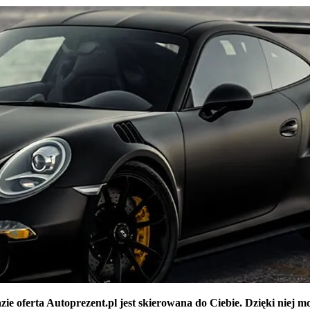
e oferta Autoprezent.pl jest skierowana do Ciebie. Dzięki niej m