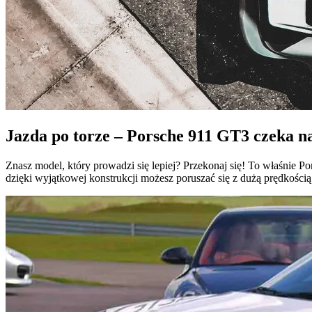
Jazda po torze – Porsche 911 GT3 czeka n
Znasz model, który prowadzi się lepiej? Przekonaj się! To właśnie 
dzięki wyjątkowej konstrukcji możesz poruszać się z dużą prędkością