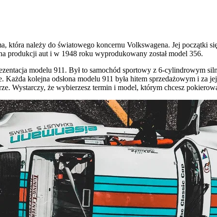
rma, która należy do światowego koncernu Volkswagena. Jej początki 
ę na produkcji aut i w 1948 roku wyprodukowany został model 356.
zentacja modelu 911. Był to samochód sportowy z 6-cylindrowym siln
we. Każda kolejna odsłona modelu 911 była hitem sprzedażowym i za je
rze. Wystarczy, że wybierzesz termin i model, którym chcesz pokierow