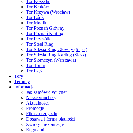
Tor Koszalin
Tor Kraków
Tor Krzywa (Wrocław)
Tor Łódź
Tor Modlin
Tor Poznań Główny
Tor Poznań Karting
Tor Pszczółki
Tor Steel Ring
Tor Silesia Ring Główny (Śląsk)
Tor Silesia Ring Karting (Śląsk)
Tor Słomczyn (Warszawa)
Tor Toruń
Tor Ułęż
Tory
Terminy
Informacje
Jak zamówić voucher
Nasze vouchery
Aktualności
Promocje
Film z przejazdu
Dostawa i forma płatności
Zwroty i reklamacje
Regulamin