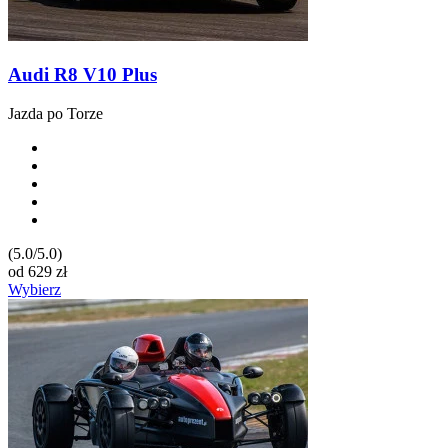
Audi R8 V10 Plus
Jazda po Torze
(5.0/5.0)
od
629
zł
Wybierz