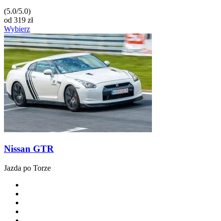
(5.0/5.0)
od
319
zł
Wybierz
Nissan GTR
Jazda po Torze