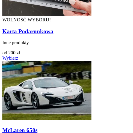
WOLNOŚĆ WYBORU!
Karta Podarunkowa
Inne produkty
od
200
zł
Wybierz
McLaren 650s