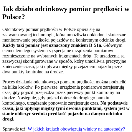
Jak działa odcinkowy pomiar prędkości w
Polsce?
Odcinkowy pomiar prędkości w Polsce opiera się na
zaawansowanej technologii, która umożliwia dokładne i skuteczne
monitorowanie prędkości pojazdów na konkretnym odcinku drogi.
Każdy taki pomiar jest oznaczony znakiem D-51a
. Głównym
elementem tego systemu są specjalne urządzenia pomiarowe
rozmieszczone na wybranych fragmentach dróg. Te urządzenia są
zazwyczaj skonfigurowane w sposób, który umożliwia precyzyjne
zmierzenie czasu, jaki upływa między przejazdem pojazdu przez
dwa punkty kontrolne na drodze.
Proces działania odcinkowego pomiaru prędkości można podzielić
na kilka kroków. Po pierwsze, urządzenia pomiarowe zarejestrują
czas, gdy pojazd przejeżdża przez pierwszy punkt kontrolny na
drodze. Następnie, gdy pojazd dotrze do drugiego punktu
kontrolnego, urządzenie ponownie zarejestruje czas.
Na podstawie
czasu, jaki upłynął między tymi dwoma punktami, system jest w
stanie obliczyć średnią prędkość pojazdu na danym odcinku
drogi.
Sprawdź też:
W jakich krajach obowiązują winiety na autostrady?