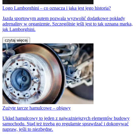
Logo Lamborghini – co oznacza i jaka jest jego historia?
Jazda sportowym autem pozwala wyzwolić dodatkowe pokłady
adrenaliny w organizmie. Szczególnie jeśli jest to tak uznana marka,
jak Lamborghini.
czytaj więcej
Zużyte tarcze hamulcowe – objawy
Układ hamulcowy to jeden z najważniejszych elementów budowy
samochodu. Stąd też trzeba go regularnie sprawdzać i dokonywać
napraw, jeśli to niezbędne.