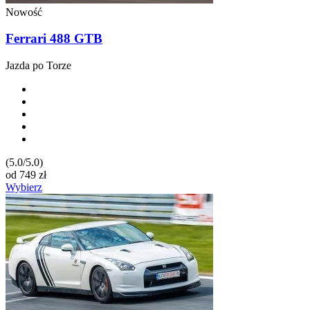
Nowość
Ferrari 488 GTB
Jazda po Torze
(5.0/5.0)
od
749
zł
Wybierz