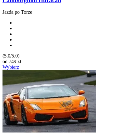
Lamborghini Huracan
Jazda po Torze
(5.0/5.0)
od
749
zł
Wybierz