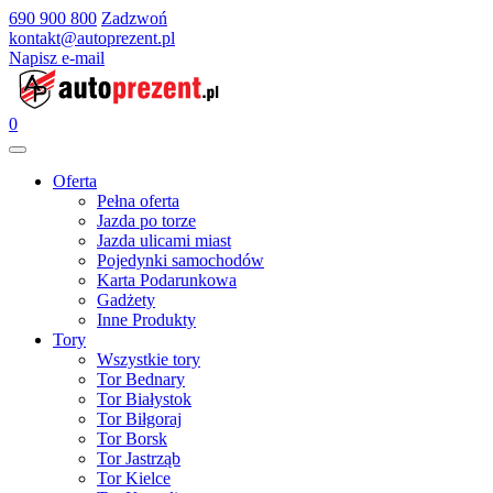
690 900 800
Zadzwoń
kontakt@autoprezent.pl
Napisz e-mail
0
Oferta
Pełna oferta
Jazda po torze
Jazda ulicami miast
Pojedynki samochodów
Karta Podarunkowa
Gadżety
Inne Produkty
Tory
Wszystkie tory
Tor Bednary
Tor Białystok
Tor Biłgoraj
Tor Borsk
Tor Jastrząb
Tor Kielce