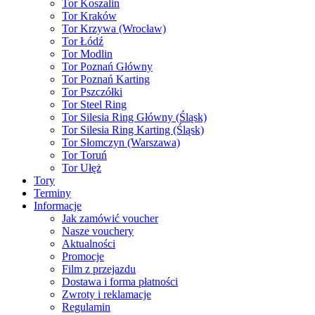
Tor Koszalin
Tor Kraków
Tor Krzywa (Wrocław)
Tor Łódź
Tor Modlin
Tor Poznań Główny
Tor Poznań Karting
Tor Pszczółki
Tor Steel Ring
Tor Silesia Ring Główny (Śląsk)
Tor Silesia Ring Karting (Śląsk)
Tor Słomczyn (Warszawa)
Tor Toruń
Tor Ułęż
Tory
Terminy
Informacje
Jak zamówić voucher
Nasze vouchery
Aktualności
Promocje
Film z przejazdu
Dostawa i forma płatności
Zwroty i reklamacje
Regulamin