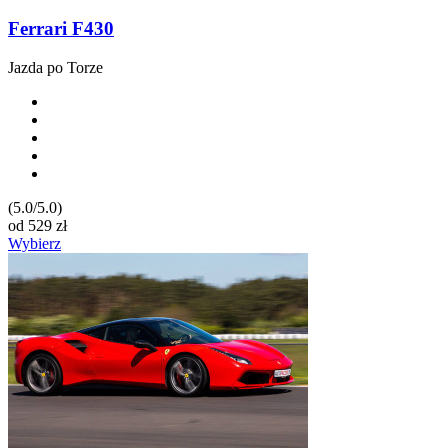
Ferrari F430
Jazda po Torze
(5.0/5.0)
od
529
zł
Wybierz