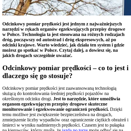
Odcinkowy pomiar prędkości jest jednym z najważniejszych
narzędzi w rękach organów egzekwujących przepisy drogowe
w Polsce. Technologia ta jest stosowana na różnych rodzajach
dróg, począwszy od autostrad i dróg ekspresowych, aż po
odcinki krajowe. Warto wiedzieć, jak działa ten system i gdzie
możesz go spotkać w Polsce. Czytaj dalej, a dowiesz się, na
jakich drogach szczególnie uważać.
Odcinkowy pomiar prędkości – co to jest i
dlaczego się go stosuje?
Odcinkowy pomiar prędkości jest zaawansowaną technologią
służącą do kontrolowania średniej prędkości pojazdów na
określonym odcinku drogi.
Jest to narzędzie, które umożliwia
organom egzekwującym przepisy drogowe skuteczne
monitorowanie i egzekwowanie ograniczeń prędkości.
Dzięki
temu możliwe jest zwiększenie bezpieczeństwa na drogach,
zmniejszenie liczby wypadków oraz ograniczenie ciężkich obrażeń i
śmierci w wyniku nadmiernych prędkości. Czasem jest to pułapka
na kierowców, którzy myślą, że
jazda po torze
może odbyć się na