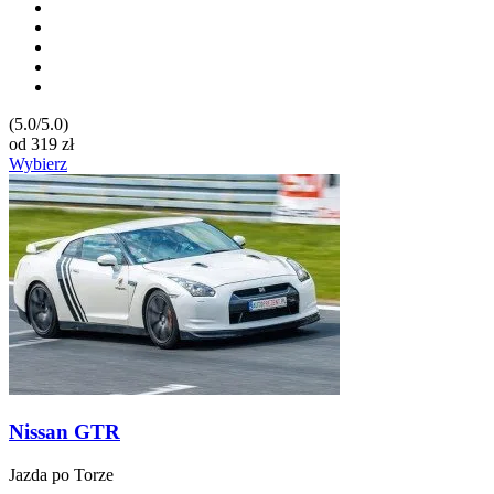
(5.0/5.0)
od
319
zł
Wybierz
Nissan GTR
Jazda po Torze