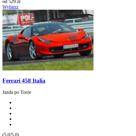
od
529
zł
Wybierz
Ferrari 458 Italia
Jazda po Torze
(5.0/5.0)