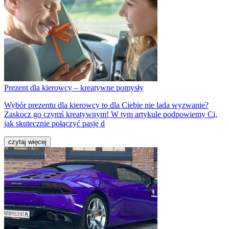
Prezent dla kierowcy – kreatywne pomysły
Wybór prezentu dla kierowcy to dla Ciebie nie lada wyzwanie?
Zaskocz go czymś kreatywnym! W tym artykule podpowiemy Ci,
jak skutecznie połączyć pasję d
czytaj więcej