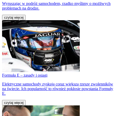
Wyruszając w podróż samochodem, rzadko myślimy o możliwych
problemach na drodze.
czytaj więcej
Formuła E – zasady i osiągi
Elektryczne samochody zyskują coraz większą rzeszę zwolenników
na świecie. Ich popularność to również pokłosie powstania Formuły
E.
czytaj więcej