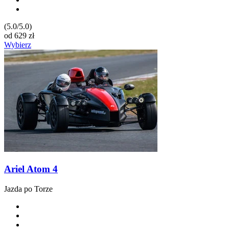
(5.0/5.0)
od
629
zł
Wybierz
Ariel Atom 4
Jazda po Torze