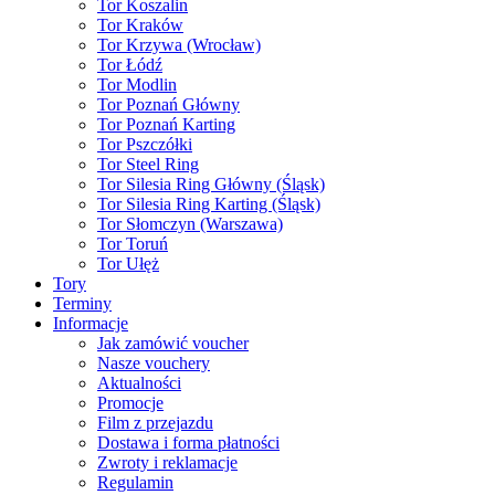
Tor Koszalin
Tor Kraków
Tor Krzywa (Wrocław)
Tor Łódź
Tor Modlin
Tor Poznań Główny
Tor Poznań Karting
Tor Pszczółki
Tor Steel Ring
Tor Silesia Ring Główny (Śląsk)
Tor Silesia Ring Karting (Śląsk)
Tor Słomczyn (Warszawa)
Tor Toruń
Tor Ułęż
Tory
Terminy
Informacje
Jak zamówić voucher
Nasze vouchery
Aktualności
Promocje
Film z przejazdu
Dostawa i forma płatności
Zwroty i reklamacje
Regulamin