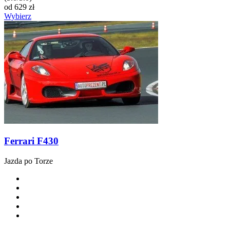
od
629
zł
Wybierz
Ferrari F430
Jazda po Torze