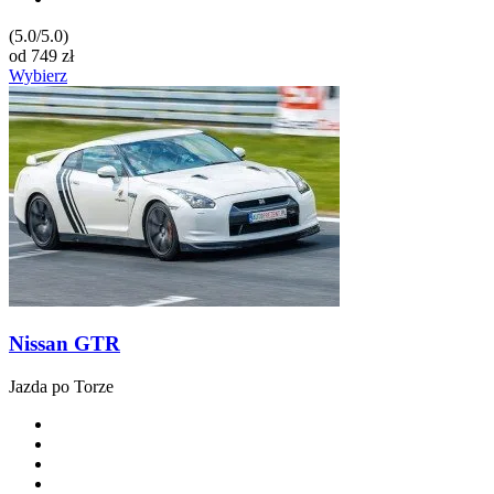
(5.0/5.0)
od
749
zł
Wybierz
Nissan GTR
Jazda po Torze