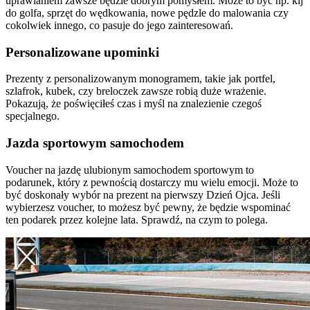
uprawianiem zawsze będzie dobrym pomysłem. Może to być np. kij
do golfa, sprzęt do wędkowania, nowe pędzle do malowania czy
cokolwiek innego, co pasuje do jego zainteresowań.
Personalizowane upominki
Prezenty z personalizowanym monogramem, takie jak portfel,
szlafrok, kubek, czy breloczek zawsze robią duże wrażenie.
Pokazują, że poświęciłeś czas i myśl na znalezienie czegoś
specjalnego.
Jazda sportowym samochodem
Voucher na jazdę ulubionym samochodem sportowym to
podarunek, który z pewnością dostarczy mu wielu emocji. Może to
być doskonały wybór na prezent na pierwszy Dzień Ojca. Jeśli
wybierzesz voucher, to możesz być pewny, że będzie wspominać
ten podarek przez kolejne lata. Sprawdź, na czym to polega.