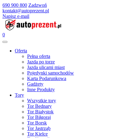
690 900 800
Zadzwoń
kontakt@autoprezent.pl
Napisz e-mail
0
Oferta
Pełna oferta
Jazda po torze
Jazda ulicami miast
Pojedynki samochodów
Karta Podarunkowa
Gadżety
Inne Produkty
Tory
Wszystkie tory
Tor Bednary
Tor Białystok
Tor Biłgoraj
Tor Borsk
Tor Jastrząb
Tor Kielce