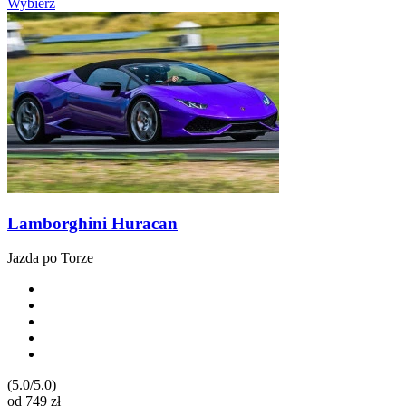
Wybierz
Lamborghini Huracan
Jazda po Torze
(5.0/5.0)
od
749
zł