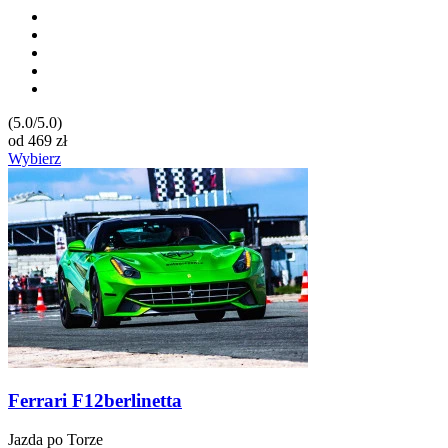
(5.0/5.0)
od
469
zł
Wybierz
Ferrari F12berlinetta
Jazda po Torze