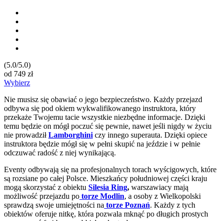
(5.0/5.0)
od
749
zł
Wybierz
Nie musisz się obawiać o jego bezpieczeństwo. Każdy przejazd
odbywa się pod okiem wykwalifikowanego instruktora, który
przekaże Twojemu tacie wszystkie niezbędne informacje. Dzięki
temu będzie on mógł poczuć się pewnie, nawet jeśli nigdy w życiu
nie prowadził
Lamborghini
czy innego superauta. Dzięki opiece
instruktora będzie mógł się w pełni skupić na jeździe i w pełnie
odczuwać radość z niej wynikającą.
Eventy odbywają się na profesjonalnych torach wyścigowych, które
są rozsiane po całej Polsce. Mieszkańcy południowej części kraju
mogą skorzystać z obiektu
Silesia Ring
,
warszawiacy mają
możliwość przejazdu po
torze Modlin
, a osoby z Wielkopolski
sprawdzą swoje umiejętności na
torze Poznań
. Każdy z tych
obiektów oferuje nitkę, która pozwala mknąć po długich prostych