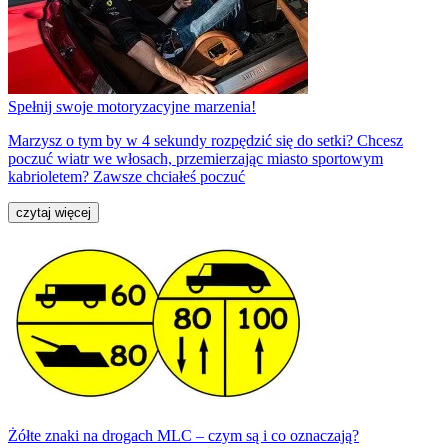
Spełnij swoje motoryzacyjne marzenia!
Marzysz o tym by w 4 sekundy rozpędzić się do setki? Chcesz
poczuć wiatr we włosach, przemierzając miasto sportowym
kabrioletem? Zawsze chciałeś poczuć
czytaj więcej
Żółte znaki na drogach MLC – czym są i co oznaczają?