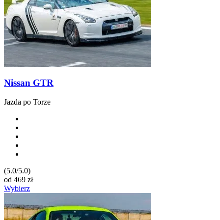
Nissan GTR
Jazda po Torze
(5.0/5.0)
od
469
zł
Wybierz