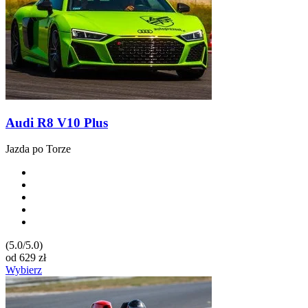
Audi R8 V10 Plus
Jazda po Torze
(5.0/5.0)
od
629
zł
Wybierz