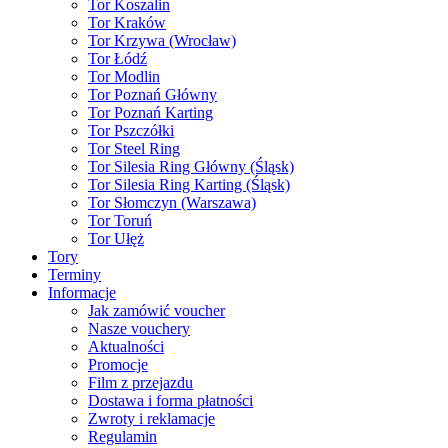
Tor Koszalin
Tor Kraków
Tor Krzywa (Wrocław)
Tor Łódź
Tor Modlin
Tor Poznań Główny
Tor Poznań Karting
Tor Pszczółki
Tor Steel Ring
Tor Silesia Ring Główny (Śląsk)
Tor Silesia Ring Karting (Śląsk)
Tor Słomczyn (Warszawa)
Tor Toruń
Tor Ułęż
Tory
Terminy
Informacje
Jak zamówić voucher
Nasze vouchery
Aktualności
Promocje
Film z przejazdu
Dostawa i forma płatności
Zwroty i reklamacje
Regulamin