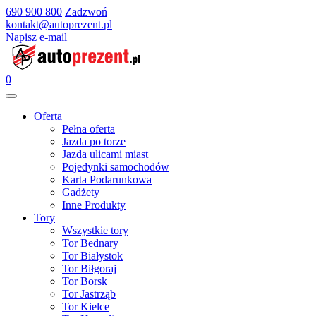
690 900 800
Zadzwoń
kontakt@autoprezent.pl
Napisz e-mail
0
Oferta
Pełna oferta
Jazda po torze
Jazda ulicami miast
Pojedynki samochodów
Karta Podarunkowa
Gadżety
Inne Produkty
Tory
Wszystkie tory
Tor Bednary
Tor Białystok
Tor Biłgoraj
Tor Borsk
Tor Jastrząb
Tor Kielce