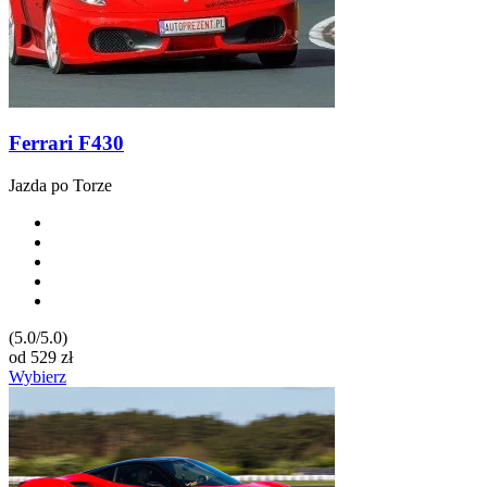
Ferrari F430
Jazda po Torze
(5.0/5.0)
od
529
zł
Wybierz