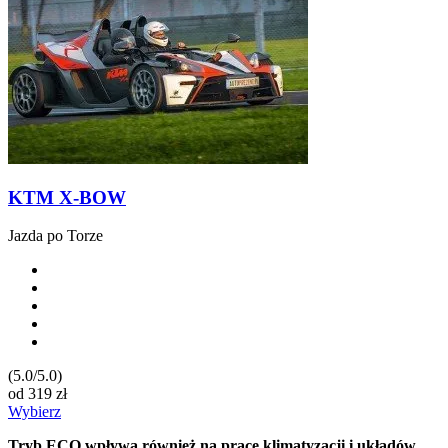
KTM X-BOW
Jazda po Torze
(5.0/5.0)
od
319
zł
Wybierz
Tryb ECO wpływa również na pracę klimatyzacji i układów