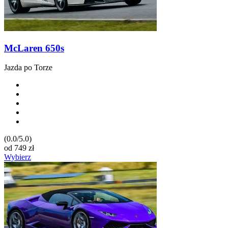
McLaren 650s
Jazda po Torze
(0.0/5.0)
od
749
zł
Wybierz