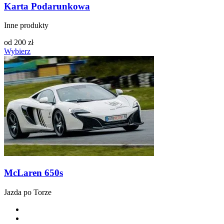
Karta Podarunkowa
Inne produkty
od
200
zł
Wybierz
McLaren 650s
Jazda po Torze