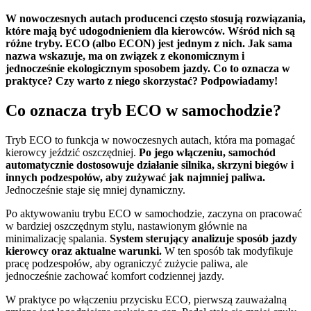
W nowoczesnych autach producenci często stosują rozwiązania,
które mają być udogodnieniem dla kierowców. Wśród nich są
różne tryby. ECO (albo ECON) jest jednym z nich. Jak sama
nazwa wskazuje, ma on związek z ekonomicznym i
jednocześnie ekologicznym sposobem jazdy. Co to oznacza w
praktyce? Czy warto z niego skorzystać? Podpowiadamy!
Co oznacza tryb ECO w samochodzie?
Tryb ECO to funkcja w nowoczesnych autach, która ma pomagać
kierowcy jeździć oszczędniej.
Po jego włączeniu, samochód
automatycznie dostosowuje działanie silnika, skrzyni biegów i
innych podzespołów, aby zużywać jak najmniej paliwa.
Jednocześnie staje się mniej dynamiczny.
Po aktywowaniu trybu ECO w samochodzie, zaczyna on pracować
w bardziej oszczędnym stylu, nastawionym głównie na
minimalizację spalania.
System sterujący analizuje sposób jazdy
kierowcy oraz aktualne warunki.
W ten sposób tak modyfikuje
pracę podzespołów, aby ograniczyć zużycie paliwa, ale
jednocześnie zachować komfort codziennej jazdy.
W praktyce po włączeniu przycisku ECO, pierwszą zauważalną