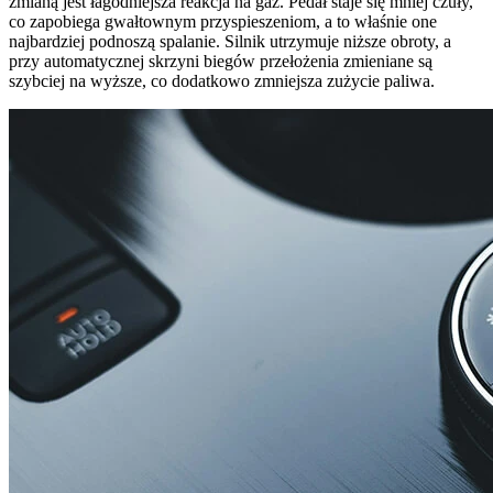
zmianą jest łagodniejsza reakcja na gaz. Pedał staje się mniej czuły,
co zapobiega gwałtownym przyspieszeniom, a to właśnie one
najbardziej podnoszą spalanie. Silnik utrzymuje niższe obroty, a
przy automatycznej skrzyni biegów przełożenia zmieniane są
szybciej na wyższe, co dodatkowo zmniejsza zużycie paliwa.