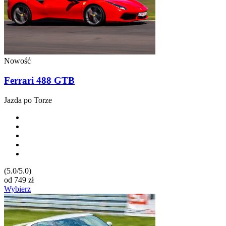
Nowość
Ferrari 488 GTB
Jazda po Torze
(5.0/5.0)
od
749
zł
Wybierz