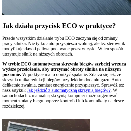
Jak działa przycisk ECO w praktyce?
Przede wszystkim działanie trybu ECO zaczyna się od zmiany
pracy silnika. Nie tylko auto przyspiesza wolniej, ale też sterownik
modyfikuje dawki paliwa podawane przez wtryski. W ten sposób
utrzymuje silnik na niższych obrotach.
W trybie ECO automatyczna skrzynia biegów szybciej wrzuca
wyższe przełożenia, aby utrzymać obroty silnika na niższym
poziomie.
W praktyce ma to obniżyć spalanie. Zdarza się też, że
skrzynia unika redukcji biegów przy lekkim dodaniu gazu. Auto
delikatnie zwalnia, zamiast energicznie przyspieszyć. Sprawdź też
nasz artykuł:
Jak jeździć z automatyczną skrzynią biegów?
. W
samochodach z manualną skrzynią komputer może sugerować
moment zmiany biegu poprzez kontrolki lub komunikaty na desce
rozdzielczej.