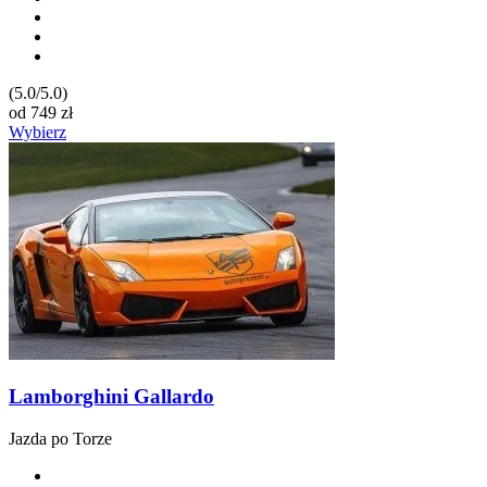
(5.0/5.0)
od
749
zł
Wybierz
Lamborghini Gallardo
Jazda po Torze