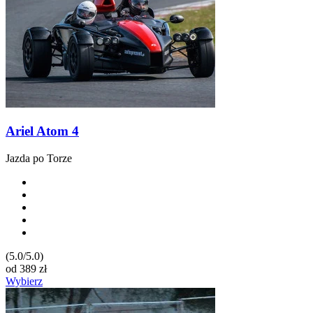
Ariel Atom 4
Jazda po Torze
(5.0/5.0)
od
389
zł
Wybierz