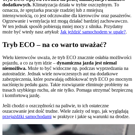
dodatkowych.
Klimatyzacja działa w trybie oszczędnym. To
oznacza, że sprężarka pracuje rzadziej lub z mniejszą
intensywnością, co jest odczuwalne dla kierowców oraz pasażerów.
Ogrzewanie i wentylacja też mogą działać bardziej zachowawczo.
W ten jednak sposób pobierają mniej mocy z silnika. Przydatny
może być wtedy nasz artykuł:
Jak jeździć samochodem w upale?
.
Tryb ECO – na co warto uważać?
Wielu kierowców uważa, że tryb ECO znacznie osłabia możliwości
pojazdu, a co za tym idzie –
dynamiczna jazda jest niemal
niemożliwa.
Może to być widoczne np. podczas wyprzedzania na
autostradzie. Jednak wiele nowoczesnych aut ma dodatkowe
zabezpieczenia, które pozwalają odblokować tryb ECO po mocnym
naciśnięciu pedału gazu. Takie rozwiązanie eliminuje problemy na
trasach szybkiego ruchu, ale nie tylko. Pomaga utrzymać bezpieczną
i komfortową jazdę.
Jeśli chodzi o oszczędności na paliwie, to ich ostateczne
oszacowanie jest dość trudne. Wiele zależy od tego, jak wyglądają
przejażdżki samochodami
w praktyce i jakie są warunki na drodze.