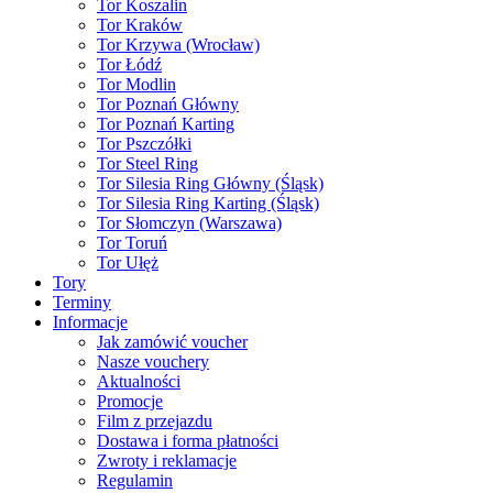
Tor Koszalin
Tor Kraków
Tor Krzywa (Wrocław)
Tor Łódź
Tor Modlin
Tor Poznań Główny
Tor Poznań Karting
Tor Pszczółki
Tor Steel Ring
Tor Silesia Ring Główny (Śląsk)
Tor Silesia Ring Karting (Śląsk)
Tor Słomczyn (Warszawa)
Tor Toruń
Tor Ułęż
Tory
Terminy
Informacje
Jak zamówić voucher
Nasze vouchery
Aktualności
Promocje
Film z przejazdu
Dostawa i forma płatności
Zwroty i reklamacje
Regulamin