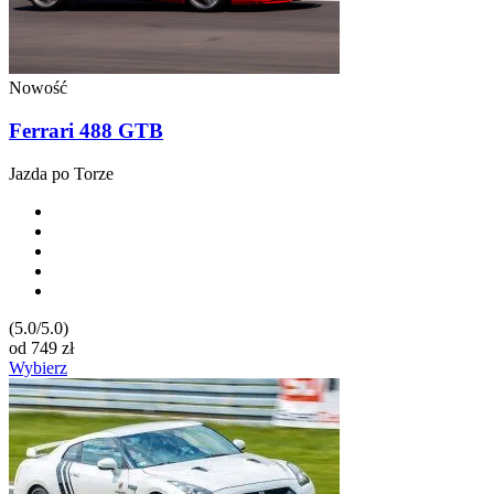
Nowość
Ferrari 488 GTB
Jazda po Torze
(5.0/5.0)
od
749
zł
Wybierz