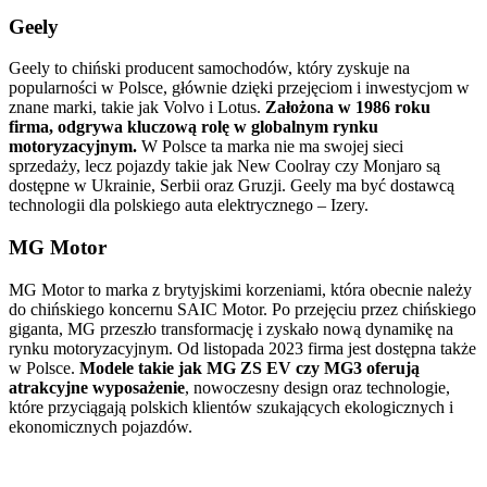
Geely
Geely to chiński producent samochodów, który zyskuje na
popularności w Polsce, głównie dzięki przejęciom i inwestycjom w
znane marki, takie jak Volvo i Lotus.
Założona w 1986 roku
firma, odgrywa kluczową rolę w globalnym rynku
motoryzacyjnym.
W Polsce ta marka nie ma swojej sieci
sprzedaży, lecz pojazdy takie jak New Coolray czy Monjaro są
dostępne w Ukrainie, Serbii oraz Gruzji. Geely ma być dostawcą
technologii dla polskiego auta elektrycznego – Izery.
MG Motor
MG Motor to marka z brytyjskimi korzeniami, która obecnie należy
do chińskiego koncernu SAIC Motor. Po przejęciu przez chińskiego
giganta, MG przeszło transformację i zyskało nową dynamikę na
rynku motoryzacyjnym. Od listopada 2023 firma jest dostępna także
w Polsce.
Modele takie jak MG ZS EV czy MG3 oferują
atrakcyjne wyposażenie
, nowoczesny design oraz technologie,
które przyciągają polskich klientów szukających ekologicznych i
ekonomicznych pojazdów.