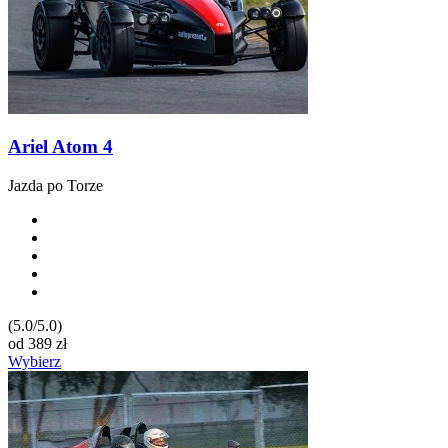
Ariel Atom 4
Jazda po Torze
(5.0/5.0)
od
389
zł
Wybierz