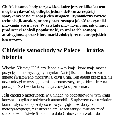
Chińskie samochody to zjawisko, które jeszcze kilka lat temu
mogło wydawać się odległe, jednak dziś coraz częściej
spotykamy je na europejskich drogach. Dynamiczny rozwój
technologii, atrakcyjne ceny oraz rosnąca jakość to czynniki
przyciągające uwagę. W artykule przyjrzymy się, jak chińscy
producenci zdobyli popularność, co stoi za ich rosnącą
atrakcyjnością oraz które marki zdobyły serca europejskich
kierowców.
Chińskie samochody w Polsce – krótka
historia
Włochy, Niemcy, USA czy Japonia – to kraje, które mają mocną
pozycję na motoryzacyjnym rynku. Na tej liście trudno szukać
innego światowego mocarstwa, czyli Chin. Ten gigant przez lata nie
uczestniczył w wyścigu o miano motoryzacyjnego lidera, lecz na
początku XXI wieku ta sytuacja zaczęła się zmieniać.
Jeśli chodzi o motoryzację w Chinach, to początkowo w tym kraju
korzystano tylko z rodzimych automobili. Z upływem czasu władze
komunistyczne dopuściły światowych gigantów do rynku
motoryzacyjnego, z zastrzeżeniem, że ich fabryki musiały mieć
siedzibę w Państwie Środka. To dało Chińczykom wgląd do