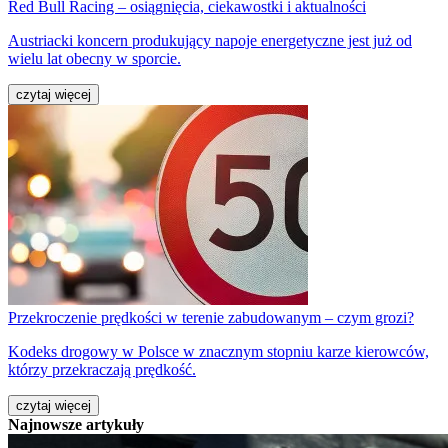
Red Bull Racing – osiągnięcia, ciekawostki i aktualności
Austriacki koncern produkujący napoje energetyczne jest już od
wielu lat obecny w sporcie.
czytaj więcej
Przekroczenie prędkości w terenie zabudowanym – czym grozi?
Kodeks drogowy w Polsce w znacznym stopniu karze kierowców,
którzy przekraczają prędkość.
czytaj więcej
Najnowsze artykuły