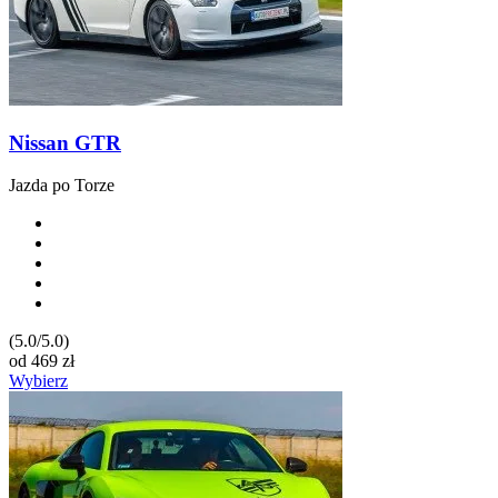
Nissan GTR
Jazda po Torze
(5.0/5.0)
od
469
zł
Wybierz