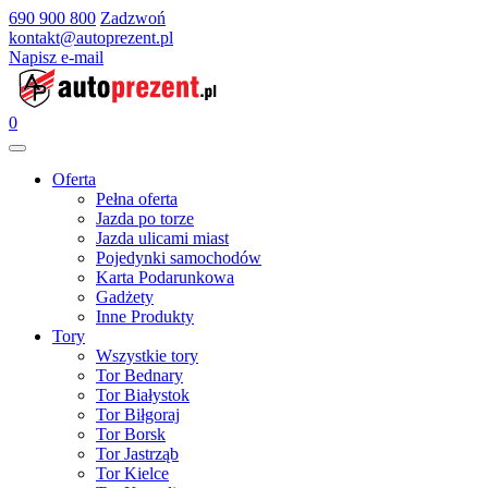
690 900 800
Zadzwoń
kontakt@autoprezent.pl
Napisz e-mail
0
Oferta
Pełna oferta
Jazda po torze
Jazda ulicami miast
Pojedynki samochodów
Karta Podarunkowa
Gadżety
Inne Produkty
Tory
Wszystkie tory
Tor Bednary
Tor Białystok
Tor Biłgoraj
Tor Borsk
Tor Jastrząb
Tor Kielce