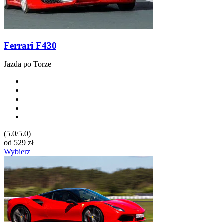
Ferrari F430
Jazda po Torze
(5.0/5.0)
od
529
zł
Wybierz