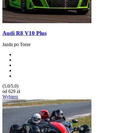
Audi R8 V10 Plus
Jazda po Torze
(5.0/5.0)
od
629
zł
Wybierz