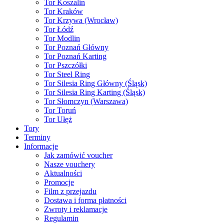
Tor Koszalin
Tor Kraków
Tor Krzywa (Wrocław)
Tor Łódź
Tor Modlin
Tor Poznań Główny
Tor Poznań Karting
Tor Pszczółki
Tor Steel Ring
Tor Silesia Ring Główny (Śląsk)
Tor Silesia Ring Karting (Śląsk)
Tor Słomczyn (Warszawa)
Tor Toruń
Tor Ułęż
Tory
Terminy
Informacje
Jak zamówić voucher
Nasze vouchery
Aktualności
Promocje
Film z przejazdu
Dostawa i forma płatności
Zwroty i reklamacje
Regulamin