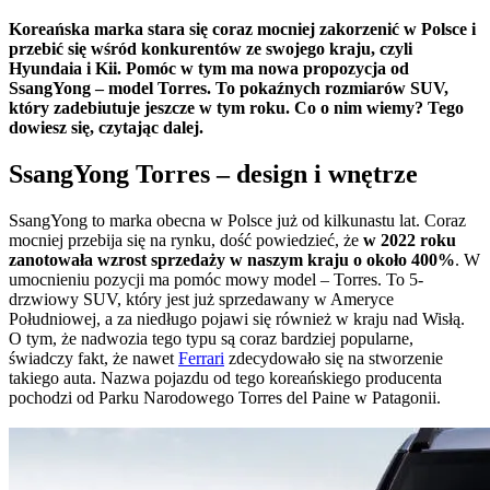
Koreańska marka stara się coraz mocniej zakorzenić w Polsce i
przebić się wśród konkurentów ze swojego kraju, czyli
Hyundaia i Kii. Pomóc w tym ma nowa propozycja od
SsangYong – model Torres. To pokaźnych rozmiarów SUV,
który zadebiutuje jeszcze w tym roku. Co o nim wiemy? Tego
dowiesz się, czytając dalej.
SsangYong Torres – design i wnętrze
SsangYong to marka obecna w Polsce już od kilkunastu lat. Coraz
mocniej przebija się na rynku, dość powiedzieć, że
w 2022 roku
zanotowała wzrost sprzedaży w naszym kraju o około 400%
. W
umocnieniu pozycji ma pomóc mowy model – Torres. To 5-
drzwiowy SUV, który jest już sprzedawany w Ameryce
Południowej, a za niedługo pojawi się również w kraju nad Wisłą.
O tym, że nadwozia tego typu są coraz bardziej popularne,
świadczy fakt, że nawet
Ferrari
zdecydowało się na stworzenie
takiego auta. Nazwa pojazdu od tego koreańskiego producenta
pochodzi od Parku Narodowego Torres del Paine w Patagonii.