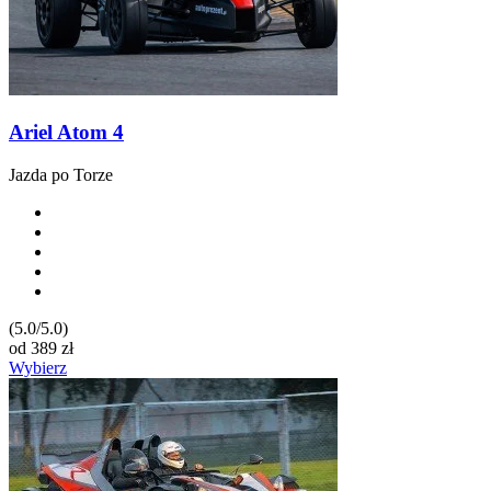
Ariel Atom 4
Jazda po Torze
(5.0/5.0)
od
389
zł
Wybierz