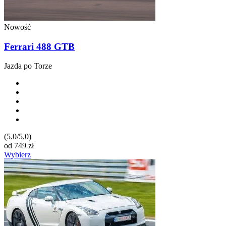
Nowość
Ferrari 488 GTB
Jazda po Torze
(5.0/5.0)
od
749
zł
Wybierz