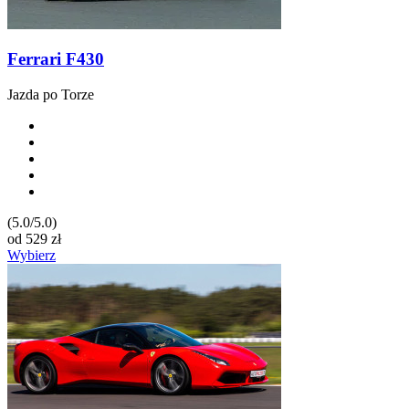
Ferrari F430
Jazda po Torze
(5.0/5.0)
od
529
zł
Wybierz