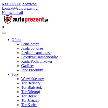
690 900 800
Zadzwoń
kontakt@autoprezent.pl
Napisz e-mail
0
Oferta
Pełna oferta
Jazda po torze
Jazda ulicami miast
Pojedynki samochodów
Karta Podarunkowa
Gadżety
Inne Produkty
Tory
Wszystkie tory
Tor Bednary
Tor Białystok
Tor Biłgoraj
Tor Borsk
Tor Jastrząb
Tor Kielce