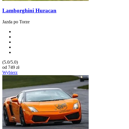
Lamborghini Huracan
Jazda po Torze
(5.0/5.0)
od
749
zł
Wybierz