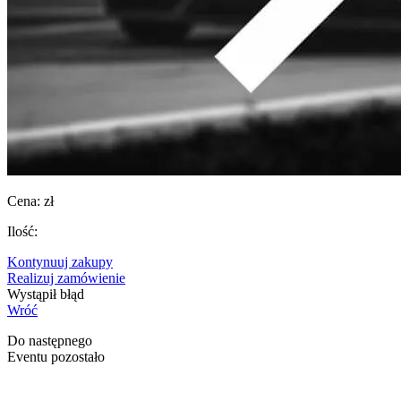
Cena:
zł
Ilość:
Kontynuuj zakupy
Realizuj zamówienie
Wystąpił błąd
Wróć
Do następnego
Eventu pozostało