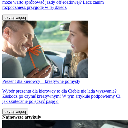
może warto spróbować jazdy off-roadowej? Lecz zanim
rozpoczniesz przygodę w tej dziedz
czytaj więcej
Prezent dla kierowcy – kreatywne pomysły
Wybór prezentu dla kierowcy to dla Ciebie nie lada wyzwanie?
Zaskocz go czymś kreatywnym! W tym artykule podpowiemy Ci,
jak skutecznie połączyć pasję d
czytaj więcej
Najnowsze artykuły