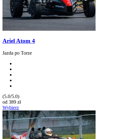
Ariel Atom 4
Jazda po Torze
(5.0/5.0)
od
389
zł
Wybierz