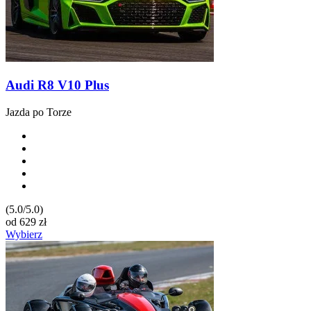
Audi R8 V10 Plus
Jazda po Torze
(5.0/5.0)
od
629
zł
Wybierz