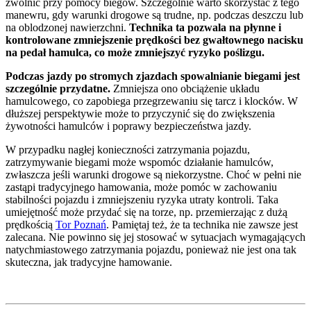
zwolnić przy pomocy biegów. Szczególnie warto skorzystać z tego
manewru, gdy warunki drogowe są trudne, np. podczas deszczu lub
na oblodzonej nawierzchni.
Technika ta pozwala na płynne i
kontrolowane zmniejszenie prędkości bez gwałtownego nacisku
na pedał hamulca, co może zmniejszyć ryzyko poślizgu.
Podczas jazdy po stromych zjazdach spowalnianie biegami jest
szczególnie przydatne.
Zmniejsza ono obciążenie układu
hamulcowego, co zapobiega przegrzewaniu się tarcz i klocków. W
dłuższej perspektywie może to przyczynić się do zwiększenia
żywotności hamulców i poprawy bezpieczeństwa jazdy.
W przypadku nagłej konieczności zatrzymania pojazdu,
zatrzymywanie biegami może wspomóc działanie hamulców,
zwłaszcza jeśli warunki drogowe są niekorzystne. Choć w pełni nie
zastąpi tradycyjnego hamowania, może pomóc w zachowaniu
stabilności pojazdu i zmniejszeniu ryzyka utraty kontroli. Taka
umiejętność może przydać się na torze, np. przemierzając z dużą
prędkością
Tor Poznań
. Pamiętaj też, że ta technika nie zawsze jest
zalecana. Nie powinno się jej stosować w sytuacjach wymagających
natychmiastowego zatrzymania pojazdu, ponieważ nie jest ona tak
skuteczna, jak tradycyjne hamowanie.