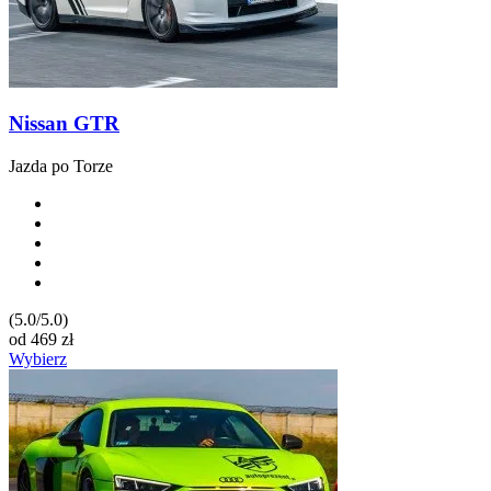
Nissan GTR
Jazda po Torze
(5.0/5.0)
od
469
zł
Wybierz