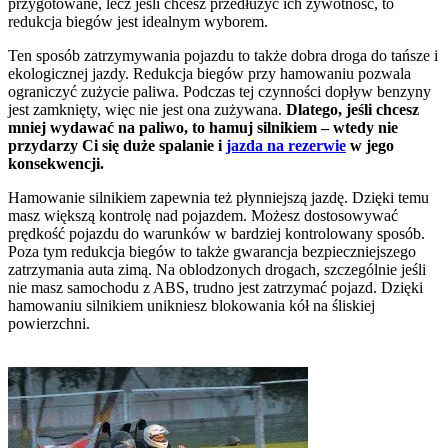
przygotowane, lecz jeśli chcesz przedłużyć ich żywotność, to
redukcja biegów jest idealnym wyborem.
Ten sposób zatrzymywania pojazdu to także dobra droga do tańsze i
ekologicznej jazdy. Redukcja biegów przy hamowaniu pozwala
ograniczyć zużycie paliwa. Podczas tej czynności dopływ benzyny
jest zamknięty, więc nie jest ona zużywana.
Dlatego, jeśli chcesz
mniej wydawać na paliwo, to hamuj silnikiem – wtedy nie
przydarzy Ci się duże spalanie i
jazda na rezerwie
w jego
konsekwencji.
Hamowanie silnikiem zapewnia też płynniejszą jazdę. Dzięki temu
masz większą kontrolę nad pojazdem. Możesz dostosowywać
prędkość pojazdu do warunków w bardziej kontrolowany sposób.
Poza tym redukcja biegów to także gwarancja bezpieczniejszego
zatrzymania auta zimą. Na oblodzonych drogach, szczególnie jeśli
nie masz samochodu z ABS, trudno jest zatrzymać pojazd. Dzięki
hamowaniu silnikiem unikniesz blokowania kół na śliskiej
powierzchni.