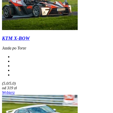
KTM X-BOW
Jazda po Torze
(5.0/5.0)
od
319
zł
Wybierz