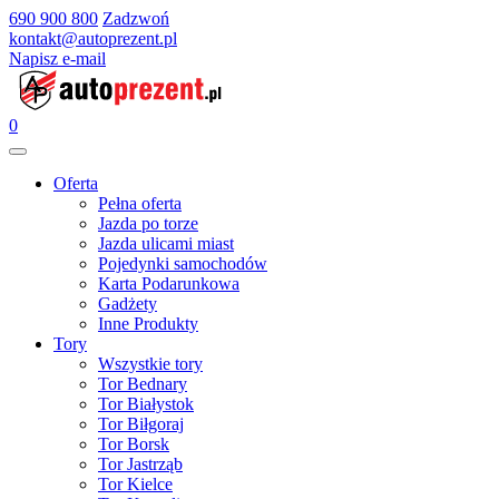
690 900 800
Zadzwoń
kontakt@autoprezent.pl
Napisz e-mail
0
Oferta
Pełna oferta
Jazda po torze
Jazda ulicami miast
Pojedynki samochodów
Karta Podarunkowa
Gadżety
Inne Produkty
Tory
Wszystkie tory
Tor Bednary
Tor Białystok
Tor Biłgoraj
Tor Borsk
Tor Jastrząb
Tor Kielce