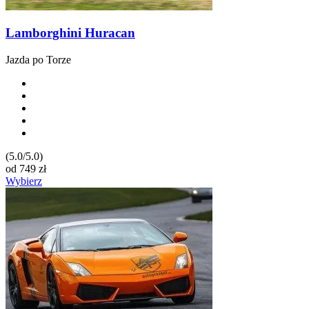
Lamborghini Huracan
Jazda po Torze
(5.0/5.0)
od
749
zł
Wybierz