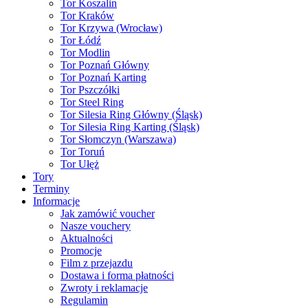
Tor Koszalin
Tor Kraków
Tor Krzywa (Wrocław)
Tor Łódź
Tor Modlin
Tor Poznań Główny
Tor Poznań Karting
Tor Pszczółki
Tor Steel Ring
Tor Silesia Ring Główny (Śląsk)
Tor Silesia Ring Karting (Śląsk)
Tor Słomczyn (Warszawa)
Tor Toruń
Tor Ułęż
Tory
Terminy
Informacje
Jak zamówić voucher
Nasze vouchery
Aktualności
Promocje
Film z przejazdu
Dostawa i forma płatności
Zwroty i reklamacje
Regulamin