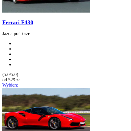
Ferrari F430
Jazda po Torze
(5.0/5.0)
od
529
zł
Wybierz