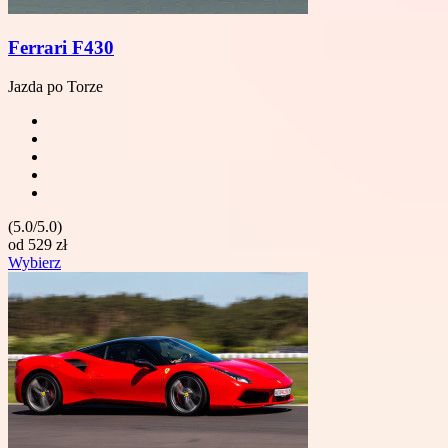
Ferrari F430
Jazda po Torze
(5.0/5.0)
od
529
zł
Wybierz