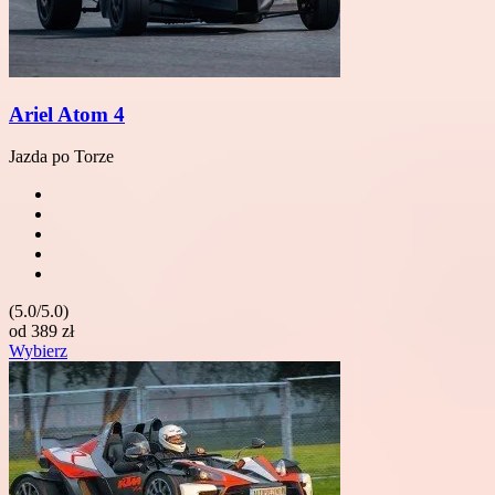
Ariel Atom 4
Jazda po Torze
(5.0/5.0)
od
389
zł
Wybierz