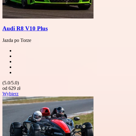
Audi R8 V10 Plus
Jazda po Torze
(5.0/5.0)
od
629
zł
Wybierz