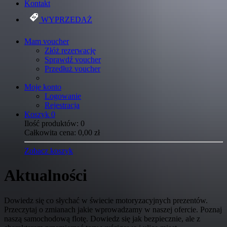
Kontakt
WYPRZEDAŻ
Mam voucher
Złóż rezerwację
Sprawdź voucher
Przedłuż voucher
Moje konto
Logowanie
Rejestracja
Koszyk
0
Ilość produktów:
0
Całkowita cena:
0,00
zł
Zobacz koszyk
Aktualności
Dowiedz się co słychać w świecie motoryzacyjnych prezentów.
Przeczytaj o zmianach jakie wprowadzamy w naszej ofercie. Poznaj
naszą samochodową flotę. Dowiedz się jak bezpiecznie, ale z