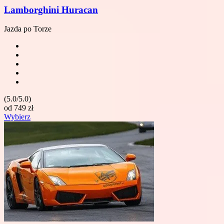
Lamborghini Huracan
Jazda po Torze
(5.0/5.0)
od
749
zł
Wybierz