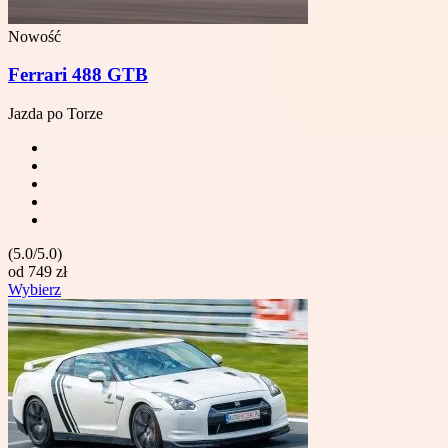
Nowość
Ferrari 488 GTB
Jazda po Torze
(5.0/5.0)
od
749
zł
Wybierz