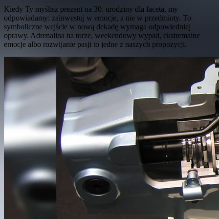
Kiedy Ty myślisz prezent na 30. urodziny dla faceta, my
odpowiadamy: zainwestuj w emocje, a nie w przedmioty. To
symboliczne wejście w nową dekadę wymaga odpowiedniej
oprawy. Adrenalina na torze, weekendowy wypad, ekstremalne
emocje albo rozwijanie pasji to jedne z naszych propozycji.