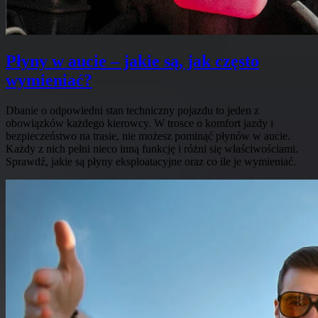
Płyny w aucie – jakie są, jak często
wymieniać?
Dbanie o odpowiedni stan techniczny pojazdu to jeden z
obowiązków każdego kierowcy. W trosce o komfort jazdy i
bezpieczeństwo na trasie, nie możesz pominąć płynów w aucie.
Każdy z nich pełni nieco inną funkcję i różni się właściwościami.
Sprawdź, jakie są płyny eksploatacyjne oraz co ile je wymieniać.