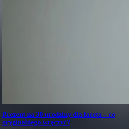
Prezent na 30 urodziny dla faceta – co
oryginalnego wręczyć?