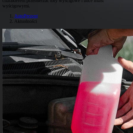
charakterem przemierzać tory wyścigowe i ulice miast
wyścigowymi.
AutoPrezent
Aktualności