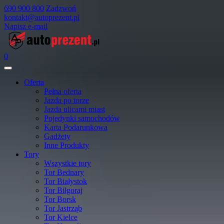
690 900 800
Zadzwoń
kontakt@autoprezent.pl
Napisz e-mail
0
Oferta
Pełna oferta
Jazda po torze
Jazda ulicami miast
Pojedynki samochodów
Karta Podarunkowa
Gadżety
Inne Produkty
Tory
Wszystkie tory
Tor Bednary
Tor Białystok
Tor Biłgoraj
Tor Borsk
Tor Jastrząb
Tor Kielce