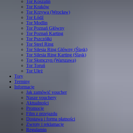
Tor Koszalin
Tor Kraków
Tor Krzywa (Wrocław)
Tor Łódź
Tor Modlin
Tor Poznań Główny
Tor Poznań Karting
Tor Pszczółki
Tor Steel Ring
Tor Silesia Ring Główny (Śląsk)
Tor Silesia Ring Karting (Śląsk)
Tor Słomczyn (Warszawa)
Tor Toruń
Tor Ułęż
Tory
Terminy
Informacje
Jak zamówić voucher
Nasze vouchery
Aktualności
Promocje
Film z przejazdu
Dostawa i forma płatności
Zwroty i reklamacje
Regulamin