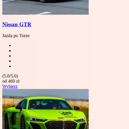
Nissan GTR
Jazda po Torze
(5.0/5.0)
od
469
zł
Wybierz