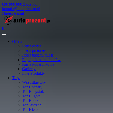
690 900 800
Zadzwoń
kontakt@autoprezent.pl
Napisz e-mail
0
Oferta
Pełna oferta
Jazda po torze
Jazda ulicami miast
Pojedynki samochodów
Karta Podarunkowa
Gadżety
Inne Produkty
Tory
Wszystkie tory
Tor Bednary
Tor Białystok
Tor Biłgoraj
Tor Borsk
Tor Jastrząb
Tor Kielce