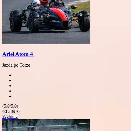
Ariel Atom 4
Jazda po Torze
(5.0/5.0)
od
389
zł
Wybierz