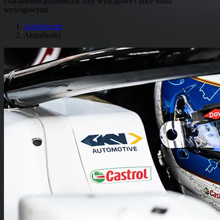
charakterem przemierzać tory wyścigowe i ulice miast
wyścigowymi.
AutoPrezent
Aktualności