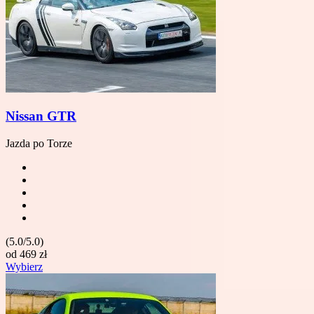
Nissan GTR
Jazda po Torze
(5.0/5.0)
od
469
zł
Wybierz