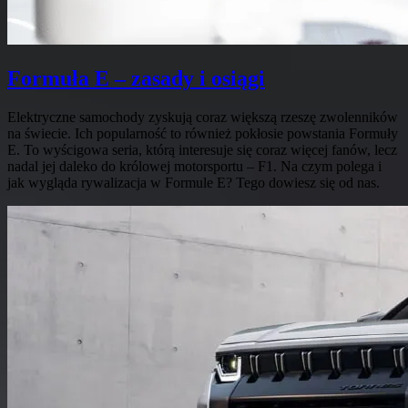
Formuła E – zasady i osiągi
Elektryczne samochody zyskują coraz większą rzeszę zwolenników
na świecie. Ich popularność to również pokłosie powstania Formuły
E. To wyścigowa seria, którą interesuje się coraz więcej fanów, lecz
nadal jej daleko do królowej motorsportu – F1. Na czym polega i
jak wygląda rywalizacja w Formule E? Tego dowiesz się od nas.