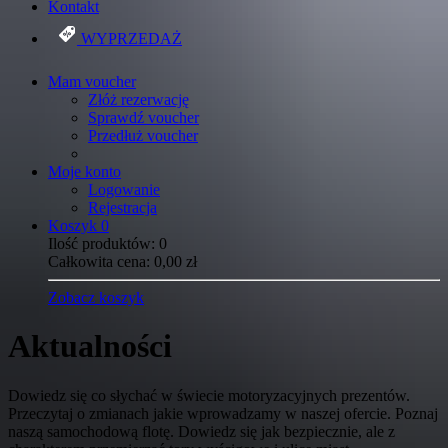
Kontakt
WYPRZEDAŻ
Mam voucher
Złóż rezerwację
Sprawdź voucher
Przedłuż voucher
Moje konto
Logowanie
Rejestracja
Koszyk
0
Ilość produktów:
0
Całkowita cena:
0,00
zł
Zobacz koszyk
Aktualności
Dowiedz się co słychać w świecie motoryzacyjnych prezentów.
Przeczytaj o zmianach jakie wprowadzamy w naszej ofercie. Poznaj
naszą samochodową flotę. Dowiedz się jak bezpiecznie, ale z