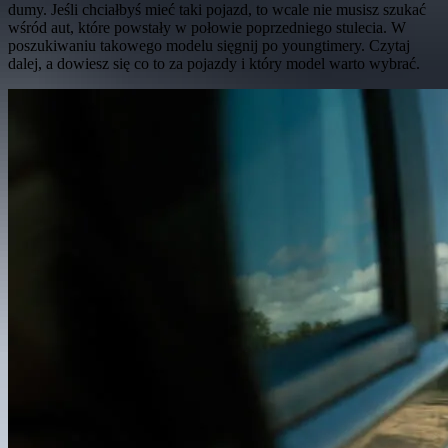
dumy. Jeśli chciałbyś mieć taki pojazd, to wcale nie musisz szukać
wśród aut, które powstały w połowie poprzedniego stulecia. W
poszukiwaniu takowego modelu sięgnij po youngtimery. Czytaj
dalej, a dowiesz się co to za pojazdy i który model warto wybrać.