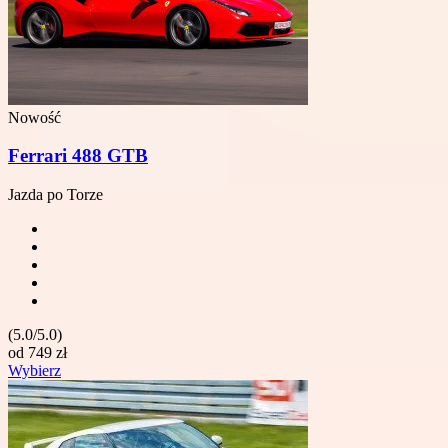
Nowość
Ferrari 488 GTB
Jazda po Torze
(5.0/5.0)
od
749
zł
Wybierz