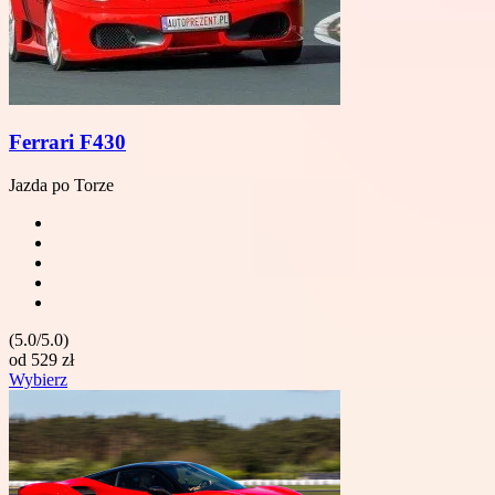
Ferrari F430
Jazda po Torze
(5.0/5.0)
od
529
zł
Wybierz