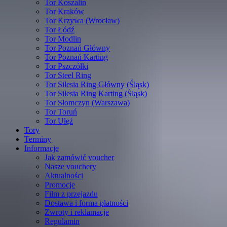
Tor Koszalin
Tor Kraków
Tor Krzywa (Wrocław)
Tor Łódź
Tor Modlin
Tor Poznań Główny
Tor Poznań Karting
Tor Pszczółki
Tor Steel Ring
Tor Silesia Ring Główny (Śląsk)
Tor Silesia Ring Karting (Śląsk)
Tor Słomczyn (Warszawa)
Tor Toruń
Tor Ułęż
Tory
Terminy
Informacje
Jak zamówić voucher
Nasze vouchery
Aktualności
Promocje
Film z przejazdu
Dostawa i forma płatności
Zwroty i reklamacje
Regulamin