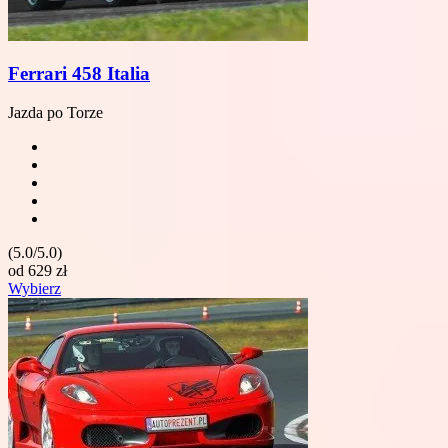
Ferrari 458 Italia
Jazda po Torze
(5.0/5.0)
od
629
zł
Wybierz