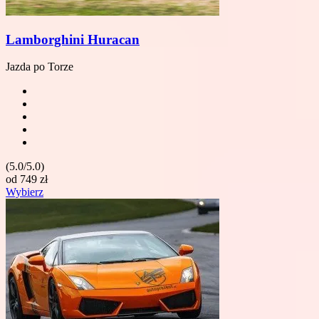
Lamborghini Huracan
Jazda po Torze
(5.0/5.0)
od
749
zł
Wybierz