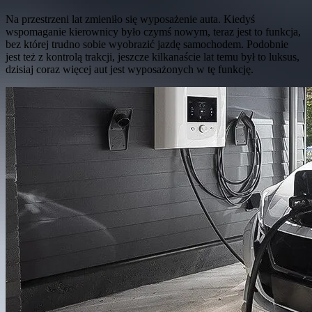
Na przestrzeni lat zmieniło się wyposażenie auta. Kiedyś
wspomaganie kierownicy było czymś nowym, teraz jest to funkcja,
bez której trudno sobie wyobrazić jazdę samochodem. Podobnie
jest też z kontrolą trakcji, jeszcze kilkanaście lat temu był to luksus,
dzisiaj coraz więcej aut jest wyposażonych w tę funkcję.