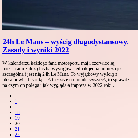
24h Le Mans – wyścig długodystansowy.
Zasady i wyniki 2022
W kalendarzu każdego fana motosportu maj i czerwiec są
miesiącami z dużą liczbą wyścigów. Jednak jedna impreza jest
szczególna i jest nią 24h Le Mans. To wyjątkowy wyścig z
niesamowitą historią. Jeśli jeszcze o nim nie słyszałeś, to sprawdź,
na czym on polega i jak wyglądała impreza w 2022 roku.
1
...
18
19
20
21
22