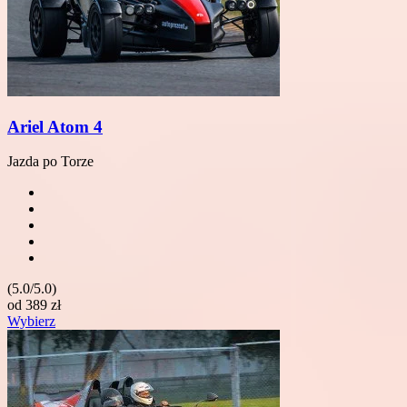
Ariel Atom 4
Jazda po Torze
(5.0/5.0)
od
389
zł
Wybierz