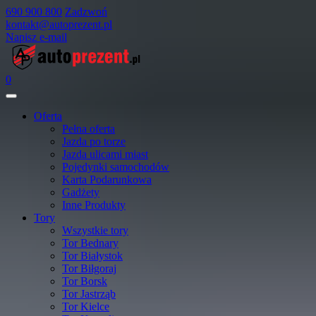
690 900 800
Zadzwoń
kontakt@autoprezent.pl
Napisz e-mail
0
Oferta
Pełna oferta
Jazda po torze
Jazda ulicami miast
Pojedynki samochodów
Karta Podarunkowa
Gadżety
Inne Produkty
Tory
Wszystkie tory
Tor Bednary
Tor Białystok
Tor Biłgoraj
Tor Borsk
Tor Jastrząb
Tor Kielce