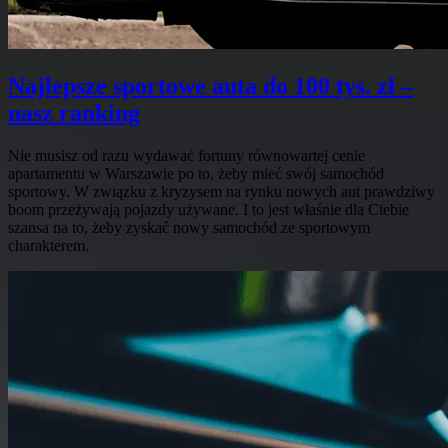
Najlepsze sportowe auta do 100 tys. zł –
nasz ranking
Nie musisz od razu wydawać fortuny równowartej cenie
apartamentu w Warszawie po to, żeby mieć swój samochód
sportowy. W związku z kryzysem na rynku nowych aut prawdziwy
boom przeżywają pojazdy używane. I to jest właśnie dla Ciebie
szansa na to, żeby zyskać nowy samochód ze sportowym
charakterem.