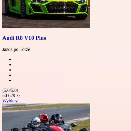
Audi R8 V10 Plus
Jazda po Torze
(5.0/5.0)
od
629
zł
Wybierz