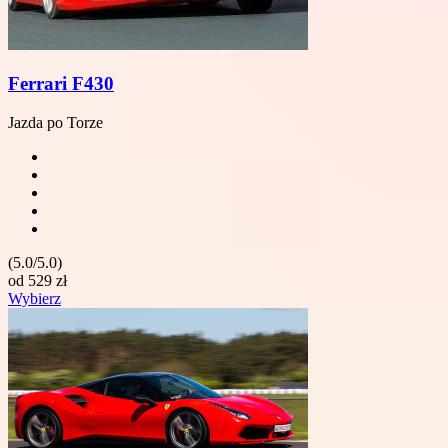
Ferrari F430
Jazda po Torze
(5.0/5.0)
od
529
zł
Wybierz