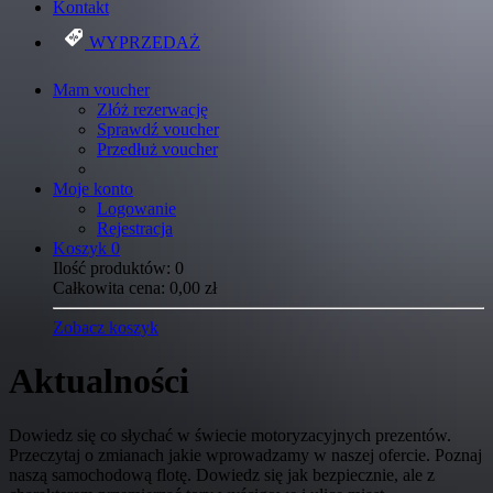
Kontakt
WYPRZEDAŻ
Mam voucher
Złóż rezerwację
Sprawdź voucher
Przedłuż voucher
Moje konto
Logowanie
Rejestracja
Koszyk
0
Ilość produktów:
0
Całkowita cena:
0,00
zł
Zobacz koszyk
Aktualności
Dowiedz się co słychać w świecie motoryzacyjnych prezentów.
Przeczytaj o zmianach jakie wprowadzamy w naszej ofercie. Poznaj
naszą samochodową flotę. Dowiedz się jak bezpiecznie, ale z