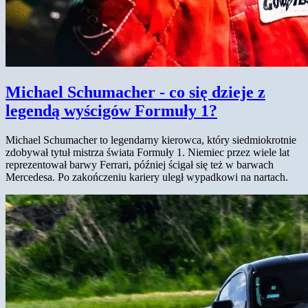
Michael Schumacher - co się dzieje z
legendą wyścigów Formuły 1?
Michael Schumacher to legendarny kierowca, który siedmiokrotnie
zdobywał tytuł mistrza świata Formuły 1. Niemiec przez wiele lat
reprezentował barwy Ferrari, później ścigał się też w barwach
Mercedesa. Po zakończeniu kariery uległ wypadkowi na nartach.