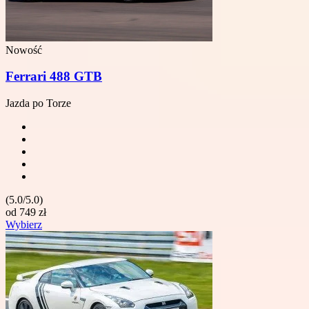
Nowość
Ferrari 488 GTB
Jazda po Torze
(5.0/5.0)
od
749
zł
Wybierz