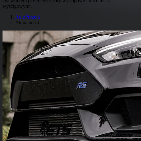
charakterem przemierzać tory wyścigowe i ulice miast
wyścigowymi.
AutoPrezent
Aktualności