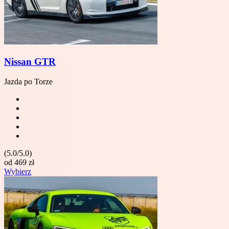
Nissan GTR
Jazda po Torze
(5.0/5.0)
od
469
zł
Wybierz