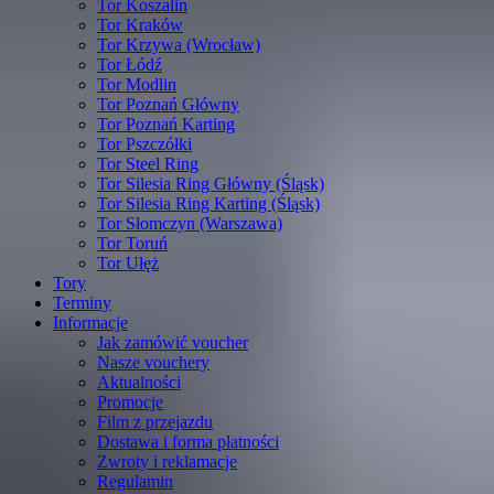
Tor Koszalin
Tor Kraków
Tor Krzywa (Wrocław)
Tor Łódź
Tor Modlin
Tor Poznań Główny
Tor Poznań Karting
Tor Pszczółki
Tor Steel Ring
Tor Silesia Ring Główny (Śląsk)
Tor Silesia Ring Karting (Śląsk)
Tor Słomczyn (Warszawa)
Tor Toruń
Tor Ułęż
Tory
Terminy
Informacje
Jak zamówić voucher
Nasze vouchery
Aktualności
Promocje
Film z przejazdu
Dostawa i forma płatności
Zwroty i reklamacje
Regulamin